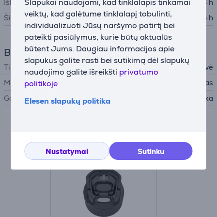
Slapukai naudojami, kad tinklalapis tinkamai
Išlaiko šaltį
48 h
veiktų, kad galėtume tinklalapį tobulinti,
Šilumos palaikymas
16 h
individualizuoti Jūsų naršymo patirtį bei
pateikti pasiūlymus, kurie būtų aktualūs
būtent Jums. Daugiau informacijos apie
Bendri parametrai
slapukus galite rasti bei sutikimą dėl slapukų
Tipas
Termo gertuvė
naudojimo galite išreikšti
privatumo
Medžiaga
Nerūdijantis plienas
politikoje
Gamintojas
Kambukka
Elesen slapukų politika
Suderinamos prekės
Nustatymai
Sutinku