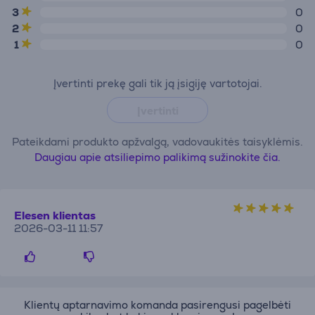
3
0
2
0
1
0
Įvertinti prekę gali tik ją įsigiję vartotojai.
Įvertinti
Pateikdami produkto apžvalgą, vadovaukitės taisyklėmis.
Daugiau apie atsiliepimo palikimą sužinokite čia.
Elesen klientas
2026-03-11 11:57
Klientų aptarnavimo komanda pasirengusi pagelbėti