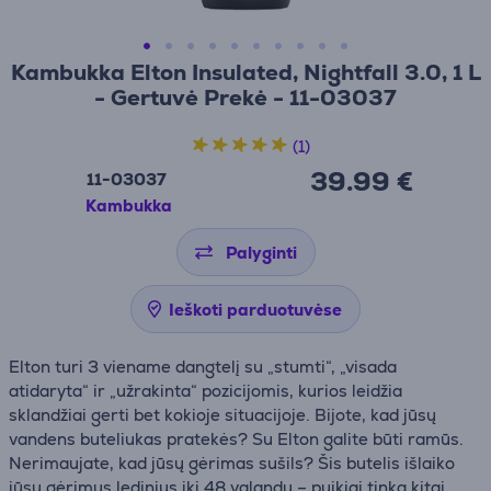
Kambukka Elton Insulated, Nightfall 3.0, 1 L
- Gertuvė Prekė - 11-03037
(1)
39.99 €
11-03037
Kambukka
Palyginti
Ieškoti parduotuvėse
Elton turi 3 viename dangtelį su „stumti“, „visada
atidaryta“ ir „užrakinta“ pozicijomis, kurios leidžia
sklandžiai gerti bet kokioje situacijoje. Bijote, kad jūsų
vandens buteliukas pratekės? Su Elton galite būti ramūs.
Nerimaujate, kad jūsų gėrimas sušils? Šis butelis išlaiko
jūsų gėrimus ledinius iki 48 valandų – puikiai tinka kitai