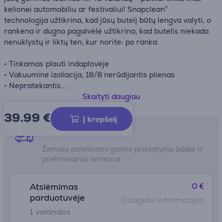
kelionei automobiliu ar festivaliui! Snapclean®
technologija užtikrina, kad jūsų butelį būtų lengva valyti, o
rankena ir dugno pagalvėlė užtikrina, kad butelis niekada
nenuklystų ir liktų ten, kur norite: po ranka.
• Tinkamas plauti indaplovėje
• Vakuuminė izoliacija, 18/8 nerūdijantis plienas
• Nepratekantis
• Patogu laikyti
Skaityti daugiau
• 48 val. šaltas
39.99
€
Į krepšelį
Pristatymo būdai
Žemiau pateikiami galimi pristatymo būdai ir
preliminarūs terminai
0 €
Atsiėmimas
parduotuvėje
Daugiau informacijos
1 valandos