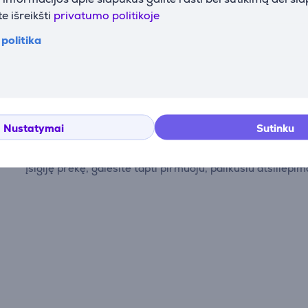
e išreikšti
privatumo politikoje
politika
Atsiliepimai
Nustatymai
Sutinku
Atsiliepimų nėra.
Įsigiję prekę, galėsite tapti pirmuoju, palikusiu atsiliepim