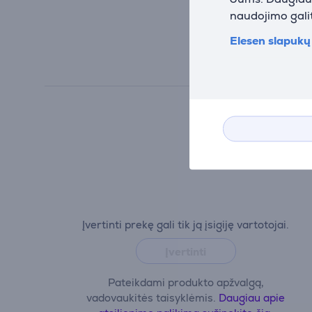
naudojimo galit
Elesen slapukų 
Įvertinti prekę gali tik ją įsigiję vartotojai.
Įvertinti
Pateikdami produkto apžvalgą,
vadovaukitės taisyklėmis.
Daugiau apie