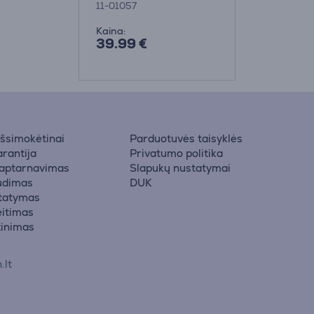
11-01057
Kaina:
39.99 €
 išsimokėtinai
Parduotuvės taisyklės
rantija
Privatumo politika
 aptarnavimas
Slapukų nustatymai
udimas
DUK
statymas
eitimas
žinimas
.lt