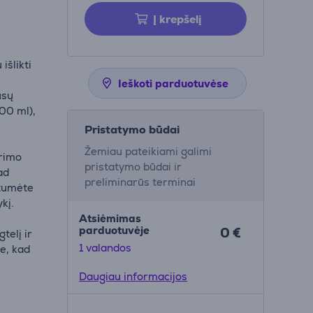
Į krepšelį
išlikti
Ieškoti parduotuvėse
ūsų
00 ml),
Pristatymo būdai
Žemiau pateikiami galimi
ėrimo
pristatymo būdai ir
ad
preliminarūs terminai
ytumėte
ykį.
Atsiėmimas
parduotuvėje
0 €
telį ir
1 valandos
te, kad
Daugiau informacijos
nčio