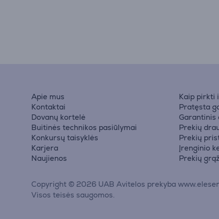
Apie mus
Kaip pirkti
Kontaktai
Pratęsta ga
Dovanų kortelė
Garantinis
Buitinės technikos pasiūlymai
Prekių dra
Konkursų taisyklės
Prekių pri
Karjera
Įrenginio k
Naujienos
Prekių grą
Copyright © 2026 UAB Avitelos prekyba www.elesen
Visos teisės saugomos.