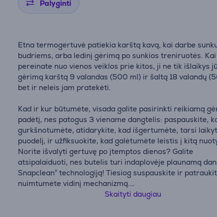
Palyginti
Etna termogertuvė patiekia karštą kavą, kai darbe sunku 
budriems, arba ledinį gėrimą po sunkios treniruotės. Kai
pereinate nuo vienos veiklos prie kitos, ji ne tik išlaikys j
gėrimą karštą 9 valandas (500 ml) ir šaltą 18 valandų (5
bet ir neleis jam pratekėti.
Kad ir kur būtumėte, visada galite pasirinkti reikiamą g
padėtį, nes patogus 3 viename dangtelis: paspauskite, k
gurkšnotumėte, atidarykite, kad išgertumėte, tarsi laik
puodelį, ir užfiksuokite, kad galėtumėte leistis į kitą nuot
Norite išvalyti gertuvę po įtemptos dienos? Galite
atsipalaiduoti, nes butelis turi indaplovėje plaunamą dang
Snapclean® technologiją! Tiesiog suspauskite ir patrauki
nuimtumėte vidinį mechanizmą.
Skaityti daugiau
• Dangtelis, tinkantis plauti indaplovėje
• Pagamintas iš vakuuminiu būdu izoliuoto 18/8 nerūdija