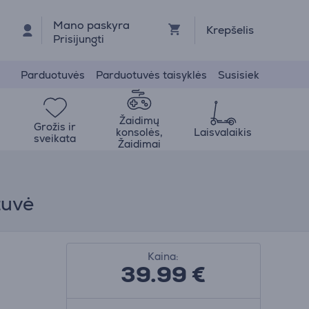
Mano paskyra
Krepšelis
Prisijungti
Parduotuvės
Parduotuvės taisyklės
Susisiek
Žaidimų
Grožis ir
konsolės,
Laisvalaikis
sveikata
Žaidimai
tuvė
Kaina:
39.99
€