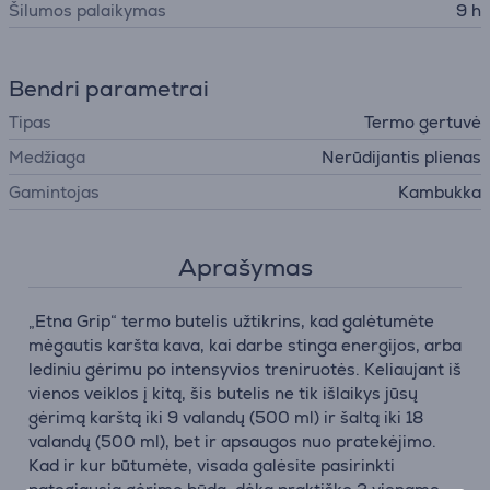
Šilumos palaikymas
9 h
Bendri parametrai
Tipas
Termo gertuvė
Medžiaga
Nerūdijantis plienas
Gamintojas
Kambukka
Aprašymas
„Etna Grip“ termo butelis užtikrins, kad galėtumėte
mėgautis karšta kava, kai darbe stinga energijos, arba
lediniu gėrimu po intensyvios treniruotės. Keliaujant iš
vienos veiklos į kitą, šis butelis ne tik išlaikys jūsų
gėrimą karštą iki 9 valandų (500 ml) ir šaltą iki 18
valandų (500 ml), bet ir apsaugos nuo pratekėjimo.
Kad ir kur būtumėte, visada galėsite pasirinkti
patogiausią gėrimo būdą, dėka praktiško 3 viename