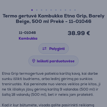
Termo gertuvė Kambukka Etna Grip, Barely
Beige, 500 ml Prekė - 11-01046
38.99 €
11-01046
Kambukka
Palyginti
Ieškoti parduotuvėse
Etna Grip termogertuvė patiekia karštą kavą, kai darbe
sunku išlikti budriems, arba ledinį gėrimą po sunkios
treniruotės. Kai pereinate nuo vienos veiklos prie kitos, ji
ne tik išlaikys jūsų gėrimą karštą 9 valandas (500 ml) ir
šaltą 18 valandų (500 ml), bet ir neleis jam pratekėti.
Kad ir kur būtumėte, visada galite pasirinkti reikiamą