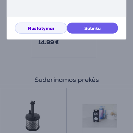
Arbatos sietelis termo
puodeliui Kambukka
Prekė-11-01054
11-01054
Nustatymai
Sutinku
Kaina:
14.99 €
Suderinamos prekės