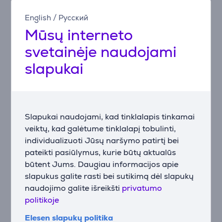
dangtelio: paspauskite, kad atsigertumėte,
English
/
Русский
atidarykite, jei norite gerti kaip iš puodelio, arba
Mūsų interneto
užrakinkite, kai ruošiatės naujam nuotykiui. Norite
išvalyti butelį po aktyvios dienos? Nesijaudinkite,
svetainėje naudojami
dangtelį galima plauti indaplovėje, o Snapclean®
slapukai
technologija leidžia lengvai išimti vidinį mechanizmą –
tiesiog suspauskite ir ištraukite.
Slapukai naudojami, kad tinklalapis tinkamai
Priedai
veiktų, kad galėtume tinklalapį tobulinti,
individualizuoti Jūsų naršymo patirtį bei
pateikti pasiūlymus, kurie būtų aktualūs
būtent Jums. Daugiau informacijos apie
slapukus galite rasti bei sutikimą dėl slapukų
naudojimo galite išreikšti
privatumo
politikoje
Elesen slapukų politika