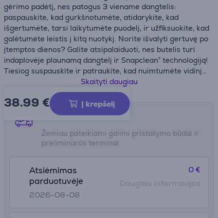
gėrimo padėtį, nes patogus 3 viename dangtelis:
paspauskite, kad gurkšnotumėte, atidarykite, kad
išgertumėte, tarsi laikytumėte puodelį, ir užfiksuokite, kad
galėtumėte leistis į kitą nuotykį. Norite išvalyti gertuvę po
įtemptos dienos? Galite atsipalaiduoti, nes butelis turi
indaplovėje plaunamą dangtelį ir Snapclean® technologiją!
Tiesiog suspauskite ir patraukite, kad nuimtumėte vidinį
mechanizmą.
Skaityti daugiau
38.99
€
• Dangtelis, kurį galima plauti indaplovėje
Į krepšelį
• Vakuuminiu būdu izoliuotas 18/8 nerūdijančio plieno
Pristatymo būdai
• Apsauga nuo pratekėjimo
Žemiau pateikiami galimi pristatymo būdai ir
• Dugnas
preliminarūs terminai
• Aukštis: 21,9 cm
• Aukštis be dangtelio: 18,2 cm
• Plačiausia vieta: 7,1 cm
0 €
Atsiėmimas
parduotuvėje
Daugiau informacijos
2026-08-08