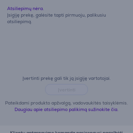
Atsiliepimų nėra.
Įsigiję prekę, galėsite tapti pirmuoju, palikusiu
atsiliepimą.
Įvertinti prekę gali tik ją įsigiję vartotojai.
Įvertinti
Pateikdami produkto apžvalgą, vadovaukitės taisyklėmis.
Daugiau apie atsiliepimo palikimą sužinokite čia.
Klientų aptarnavimo komanda pasirengusi pagelbėti