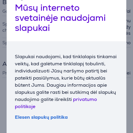
Bendri parametrai
Mūsų interneto
Gamintojas
Tefal
svetainėje naudojami
pylimo kraštas, dangtis su nu
Specialiosios
slapukai
pylimo funkcija, matavimo žy
charakteristikos
mės
Spalva
Nerūdijančio plieno
Slapukai naudojami, kad tinklalapis tinkamai
Aksesuaras
veiktų, kad galėtume tinklalapį tobulinti,
individualizuoti Jūsų naršymo patirtį bei
Priedo tipas
Orkaitei, Viryklei
pateikti pasiūlymus, kurie būtų aktualūs
būtent Jums. Daugiau informacijos apie
Nesutikus su slapukų naudojimu negalime atvaizduoti
slapukus galite rasti bei sutikimą dėl slapukų
išsamaus šios prekės aprašymo.
naudojimo galite išreikšti
privatumo
politikoje
Nustatymai
Elesen slapukų politika