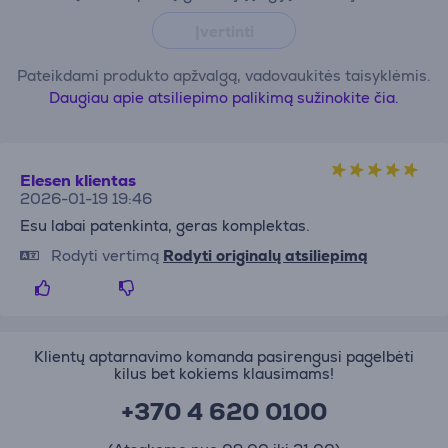
Įvertinti
Pateikdami produkto apžvalgą, vadovaukitės taisyklėmis.
Daugiau apie atsiliepimo palikimą sužinokite čia.
Elesen klientas
2026-01-19 19:46
Esu labai patenkinta, geras komplektas.
Rodyti vertimą
Rodyti originalų atsiliepimą
Klientų aptarnavimo komanda pasirengusi pagelbėti
kilus bet kokiems klausimams!
+370 4 620 0100