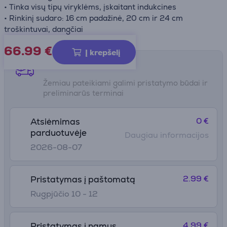
• Tinka visų tipų viryklėms, įskaitant indukcines
• Rinkinį sudaro: 16 cm padažinė, 20 cm ir 24 cm
troškintuvai, dangčiai
66.99
€
Į krepšelį
Pristatymo būdai
Žemiau pateikiami galimi pristatymo būdai ir
preliminarūs terminai
0 €
Atsiėmimas
parduotuvėje
Daugiau informacijos
2026-08-07
2.99 €
Pristatymas į paštomatą
Rugpjūčio 10 - 12
4.99 €
Pristatymas į namus