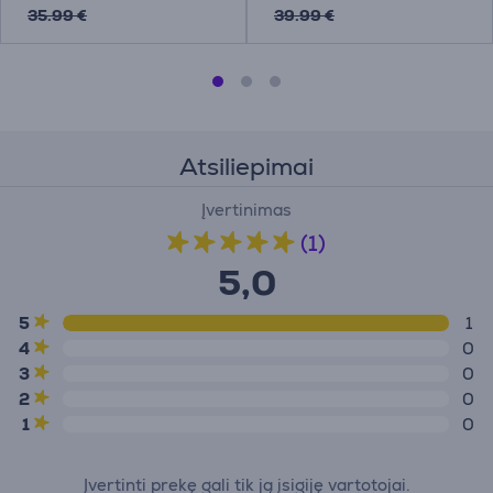
35.99 €
39.99 €
Atsiliepimai
Įvertinimas
(1)
5,0
5
1
4
0
3
0
2
0
1
0
Įvertinti prekę gali tik ją įsigiję vartotojai.