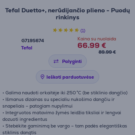
Tefal Duetto+, nerūdijančio plieno - Puodų
rinkinys
(1)
Kaina su nuolaida
G719S674
66.99 €
Tefal
89.99 €
Palyginti
Ieškoti parduotuvėse
• Galima naudoti orkaitėje iki 250 °C (be stiklinio dangčio)
• Išmanus dizainas su specialiu nukošimo dangčiu ir
snapeliais – patogiam nupylimui
• Integruotos matavimo žymės leidžia tiksliai ir lengvai
dozuoti ingredientus
• Stebėkite gaminimą be vargo – tam padės elegantiškas
stiklinis dangtis