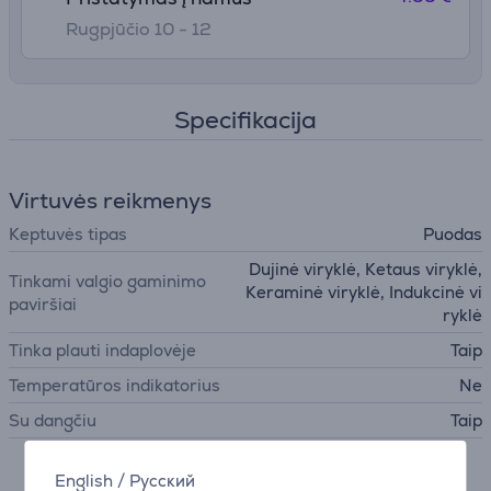
Rugpjūčio 10 - 12
Specifikacija
Virtuvės reikmenys
Keptuvės tipas
Puodas
Dujinė viryklė, Ketaus viryklė,
Tinkami valgio gaminimo
Keraminė viryklė, Indukcinė vi
paviršiai
ryklė
Tinka plauti indaplovėje
Taip
Temperatūros indikatorius
Ne
Su dangčiu
Taip
English
/
Русский