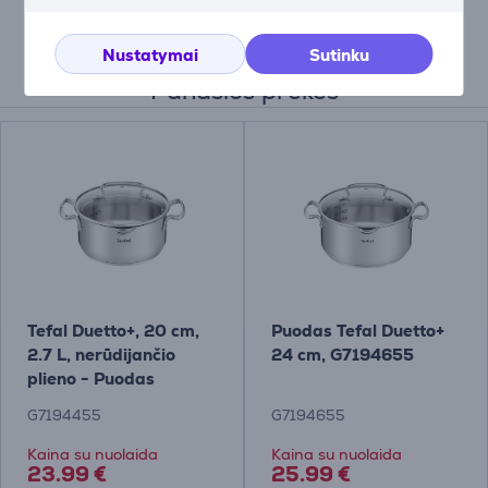
Aprašymas
Nustatymai
Sutinku
Panašios prekės
Tefal Duetto+, 20 cm,
Puodas Tefal Duetto+
2.7 L, nerūdijančio
24 cm, G7194655
plieno - Puodas
G7194455
G7194655
Kaina su nuolaida
Kaina su nuolaida
23.99 €
25.99 €