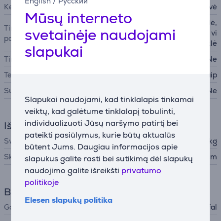
English
/
Русский
Keptuvės tipas
Keptuvė
Mūsų interneto
Dujinė viryklė, Ketaus viryklė,
Tinkami valgio gaminimo
svetainėje naudojami
Keraminė viryklė, Indukcinė vi
paviršiai
ryklė
slapukai
Tinka plauti indaplovėje
Ne
Temperatūros indikatorius
Taip
Su dangčiu
Ne
Slapukai naudojami, kad tinklalapis tinkamai
veiktų, kad galėtume tinklalapį tobulinti,
individualizuoti Jūsų naršymo patirtį bei
Išmatavimai
pateikti pasiūlymus, kurie būtų aktualūs
Svoris
0,697 kg
būtent Jums. Daugiau informacijos apie
Skersmuo
24 cm
slapukus galite rasti bei sutikimą dėl slapukų
naudojimo galite išreikšti
privatumo
politikoje
Bendri parametrai
Elesen slapukų politika
Gamintojas
Tefal