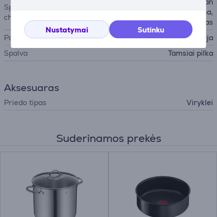
neprideganti keramikinė dan
Specialiosios
ga, be PFOA, lengvai valoma,
charakteristikos
pylimo kraštas
Nustatymai
Sutinku
Pagaminta
Prancūzija
Spalva
Tamsiai pilka
Aksesuaras
Priedo tipas
Viryklei
Suderinamos prekės