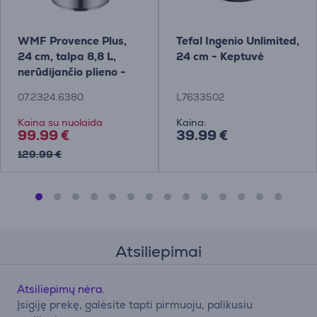
WMF Provence Plus,
Tefal Ingenio Unlimited,
24 cm, talpa 8,8 L,
24 cm - Keptuvė
nerūdijančio plieno -
Puodas su dangčiu
07.2324.6380
L7633502
Kaina su nuolaida
Kaina:
99.99 €
39.99 €
129.99 €
Atsiliepimai
Atsiliepimų nėra.
Įsigiję prekę, galėsite tapti pirmuoju, palikusiu