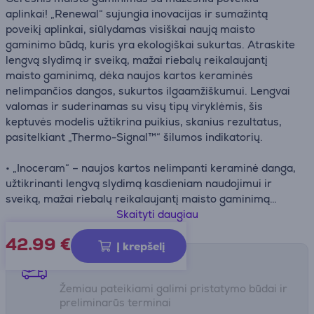
aplinkai! „Renewal“ sujungia inovacijas ir sumažintą
poveikį aplinkai, siūlydamas visiškai naują maisto
gaminimo būdą, kuris yra ekologiškai sukurtas. Atraskite
lengvą slydimą ir sveiką, mažai riebalų reikalaujantį
maisto gaminimą, dėka naujos kartos keraminės
nelimpančios dangos, sukurtos ilgaamžiškumui. Lengvai
valomas ir suderinamas su visų tipų viryklėmis, šis
keptuvės modelis užtikrina puikius, skanius rezultatus,
pasitelkiant „Thermo-Signal™“ šilumos indikatorių.
• „Inoceram“ – naujos kartos nelimpanti keraminė danga,
užtikrinanti lengvą slydimą kasdieniam naudojimui ir
sveiką, mažai riebalų reikalaujantį maisto gaminimą
• Sumažintas poveikis aplinkai dėl 100% perdirbto
Skaityti daugiau
aliuminio korpuso
42.99
€
• Patobulinta „Thermo-Signal™“ technologija, kuri visiškai
Į krepšelį
parausta, kai keptuvė pasiekia idealią pradinę
Pristatymo būdai
temperatūrą, užtikrindama skanius patiekalus su tobula
Žemiau pateikiami galimi pristatymo būdai ir
spalva, tekstūra ir skoniu kiekvieną kartą
preliminarūs terminai
• „Thermo-Fusion™“ pagrindas užtikrina greitą kaitinimą