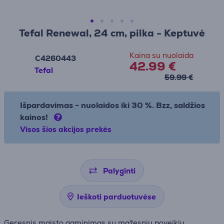
Tefal Renewal, 24 cm, pilka - Keptuvė
Kaina su nuolaida
C4260443
42.99 €
Tefal
59.99 €
Išpardavimas - nuolaidos iki 30 %. Bzz, saldžios
kainos!
Visos šios akcijos prekės
Palyginti
Ieškoti parduotuvėse
Geresnis maisto gaminimas su mažesniu poveikiu