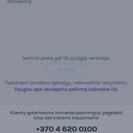
atsiliepimą.
Įvertinti prekę gali tik ją įsigiję vartotojai.
Įvertinti
Pateikdami produkto apžvalgą, vadovaukitės taisyklėmis.
Daugiau apie atsiliepimo palikimą sužinokite čia.
Klientų aptarnavimo komanda pasirengusi pagelbėti
kilus bet kokiems klausimams!
+370 4 620 0100