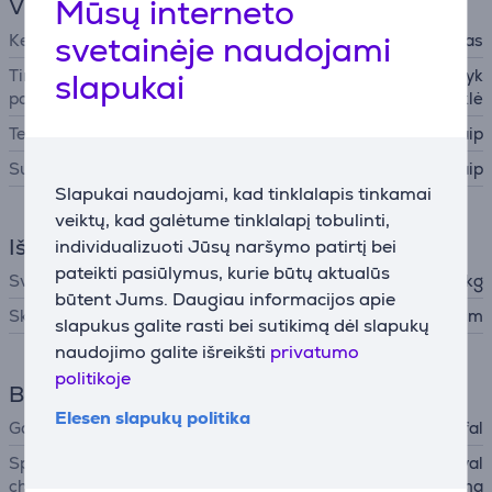
Mūsų interneto
Virtuvės reikmenys
svetainėje naudojami
Keptuvės tipas
Puodas
Tinkami valgio gaminimo
Dujinė viryklė, Keraminė viryk
slapukai
paviršiai
lė, Indukcinė viryklė
Temperatūros indikatorius
Taip
Su dangčiu
Taip
Slapukai naudojami, kad tinklalapis tinkamai
veiktų, kad galėtume tinklalapį tobulinti,
Išmatavimai
individualizuoti Jūsų naršymo patirtį bei
pateikti pasiūlymus, kurie būtų aktualūs
Svoris
1,679 kg
būtent Jums. Daugiau informacijos apie
Skersmuo
24 cm
slapukus galite rasti bei sutikimą dėl slapukų
naudojimo galite išreikšti
privatumo
politikoje
Bendri parametrai
Elesen slapukų politika
Gamintojas
Tefal
Specialiosios
nelimpanti danga, lengvai val
charakteristikos
oma