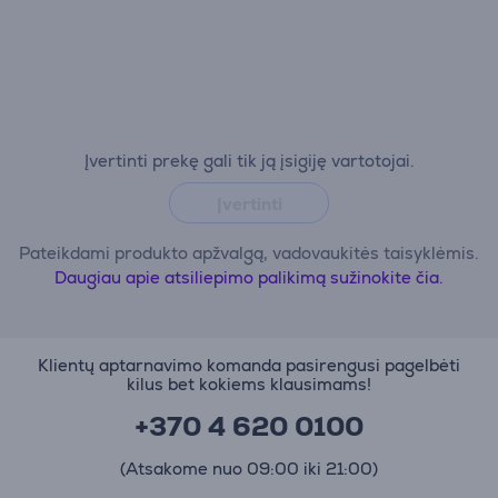
Įvertinti prekę gali tik ją įsigiję vartotojai.
Įvertinti
Pateikdami produkto apžvalgą, vadovaukitės taisyklėmis.
Daugiau apie atsiliepimo palikimą sužinokite čia.
Klientų aptarnavimo komanda pasirengusi pagelbėti
kilus bet kokiems klausimams!
+370 4 620 0100
(Atsakome nuo 09:00 iki 21:00)