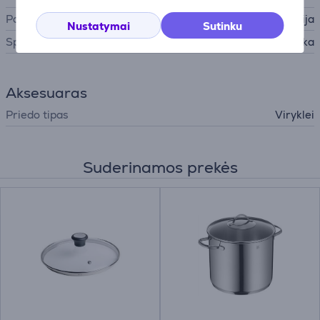
Pagaminta
Prancūzija
Nustatymai
Sutinku
Spalva
Pilka
Aksesuaras
Priedo tipas
Viryklei
Suderinamos prekės