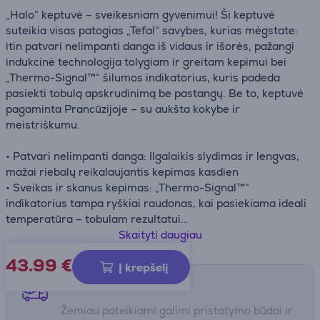
„Halo“ keptuvė – sveikesniam gyvenimui! Ši keptuvė
suteikia visas patogias „Tefal“ savybes, kurias mėgstate:
itin patvari nelimpanti danga iš vidaus ir išorės, pažangi
indukcinė technologija tolygiam ir greitam kepimui bei
„Thermo-Signal™“ šilumos indikatorius, kuris padeda
pasiekti tobulą apskrudinimą be pastangų. Be to, keptuvė
pagaminta Prancūzijoje – su aukšta kokybe ir
meistriškumu.
• Patvari nelimpanti danga: Ilgalaikis slydimas ir lengvas,
mažai riebalų reikalaujantis kepimas kasdien
• Sveikas ir skanus kepimas: „Thermo-Signal™“
indikatorius tampa ryškiai raudonas, kai pasiekiama ideali
temperatūra – tobulam rezultatui
• Greitas ir tolygus kaitinimas: „Thermo-Fusion™“
Skaityti daugiau
pagrindas užtikrina tolygų karščio paskirstymą – tinka
43.99
€
dujinėms, keraminėms ir indukcinėms viryklėms (išskyrus
Į krepšelį
elektrines)
Pristatymo būdai
• Lengvas valymas: Nelimpanti danga tiek viduje, tiek
Žemiau pateikiami galimi pristatymo būdai ir
išorėje – greitam ir paprastam valymui