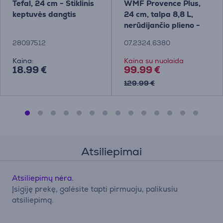
Tefal, 24 cm - Stiklinis
WMF Provence Plus,
keptuvės dangtis
24 cm, talpa 8,8 L,
nerūdijančio plieno -
Puodas su dangčiu
28097512
07.2324.6380
Kaina:
Kaina su nuolaida
18.99 €
99.99 €
129.99 €
Atsiliepimai
Atsiliepimų nėra.
Įsigiję prekę, galėsite tapti pirmuoju, palikusiu
atsiliepimą.