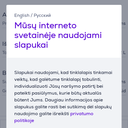
Aksesuaras
English
/
Русский
Mūsų interneto
Priedo tipas
Plaktuvams
svetainėje naudojami
slapukai
Išmatavimai
Talpa
0,2 L
Bendri parametrai
Slapukai naudojami, kad tinklalapis tinkamai
veiktų, kad galėtume tinklalapį tobulinti,
Suderinama su
5KSB40 modeliams
individualizuoti Jūsų naršymo patirtį bei
Gamintojas
KitchenAid
pateikti pasiūlymus, kurie būtų aktualūs
būtent Jums. Daugiau informacijos apie
slapukus galite rasti bei sutikimą dėl slapukų
Suderinamos prekės
naudojimo galite išreikšti
privatumo
politikoje