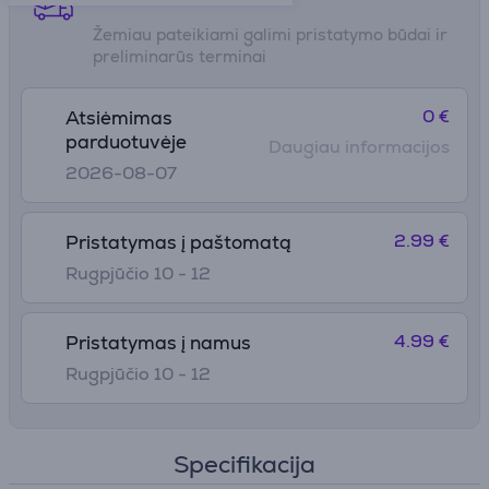
Žemiau pateikiami galimi pristatymo būdai ir
preliminarūs terminai
0 €
Atsiėmimas
parduotuvėje
Daugiau informacijos
2026-08-07
2.99 €
Pristatymas į paštomatą
Rugpjūčio 10 - 12
4.99 €
Pristatymas į namus
Rugpjūčio 10 - 12
Specifikacija