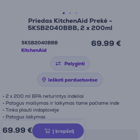
Priedas KitchenAid Prekė -
5KSB2040BBB, 2 x 200ml
69.99 €
5KSB2040BBB
KitchenAid
Palyginti
Ieškoti parduotuvėse
• 2 x 200 ml BPA neturintys indeliai
• Patogus maišymas ir laikymas tame pačiame inde
• Tinka plauti indaplovėje
• Patogus laikymas
69.99
€
Į krepšelį
Pristatymo būdai