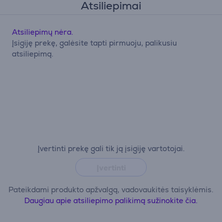
Atsiliepimai
Atsiliepimų nėra.
Įsigiję prekę, galėsite tapti pirmuoju, palikusiu
atsiliepimą.
Įvertinti prekę gali tik ją įsigiję vartotojai.
Įvertinti
Pateikdami produkto apžvalgą, vadovaukitės taisyklėmis.
Daugiau apie atsiliepimo palikimą sužinokite čia.