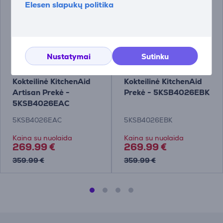
Elesen slapukų politika
Nustatymai
Sutinku
Kokteilinė KitchenAid
Kokteilinė KitchenAid
Artisan Prekė -
Prekė - 5KSB4026EBK
5KSB4026EAC
5KSB4026EAC
5KSB4026EBK
Kaina su nuolaida
Kaina su nuolaida
269.99 €
269.99 €
359.99 €
359.99 €