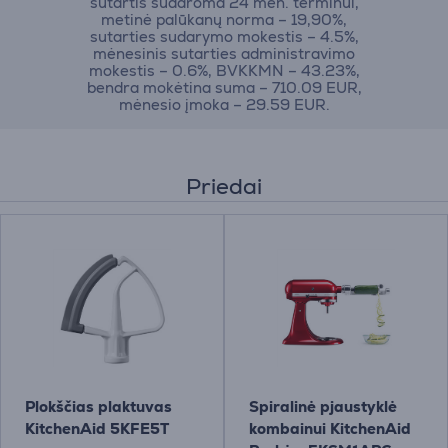
sutartis sudaroma 24 mėn. terminui,
metinė palūkanų norma – 19,90%,
sutarties sudarymo mokestis – 4.5%,
mėnesinis sutarties administravimo
mokestis – 0.6%, BVKKMN – 43.23%,
bendra mokėtina suma – 710.09 EUR,
mėnesio įmoka – 29.59 EUR.
Priedai
Plokščias plaktuvas
Spiralinė pjaustyklė
KitchenAid 5KFE5T
kombainui KitchenAid