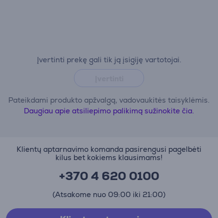
Įvertinti prekę gali tik ją įsigiję vartotojai.
Įvertinti
Pateikdami produkto apžvalgą, vadovaukitės taisyklėmis.
Daugiau apie atsiliepimo palikimą sužinokite čia.
Klientų aptarnavimo komanda pasirengusi pagelbėti
kilus bet kokiems klausimams!
+370 4 620 0100
(Atsakome nuo 09:00 iki 21:00)