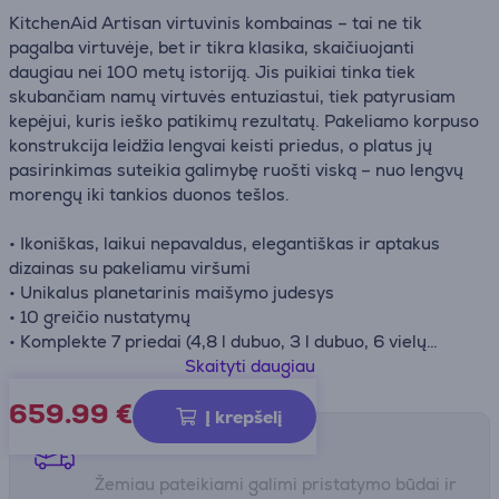
KitchenAid Artisan virtuvinis kombainas – tai ne tik
pagalba virtuvėje, bet ir tikra klasika, skaičiuojanti
daugiau nei 100 metų istoriją. Jis puikiai tinka tiek
skubančiam namų virtuvės entuziastui, tiek patyrusiam
kepėjui, kuris ieško patikimų rezultatų. Pakeliamo korpuso
konstrukcija leidžia lengvai keisti priedus, o platus jų
pasirinkimas suteikia galimybę ruošti viską – nuo lengvų
morengų iki tankios duonos tešlos.
• Ikoniškas, laikui nepavaldus, elegantiškas ir aptakus
dizainas su pakeliamu viršumi
• Unikalus planetarinis maišymo judesys
• 10 greičio nustatymų
• Komplekte 7 priedai (4,8 l dubuo, 3 l dubuo, 6 vielų
plakiklis, maišymo mentelė, tešlos kablys, maišymo
Skaityti daugiau
mentelė su silikoniniu kraštu, apsauginis dangtis nuo
659.99
€
taškymosi)
Į krepšelį
• Pagaminta JAV
Pristatymo būdai
Žemiau pateikiami galimi pristatymo būdai ir