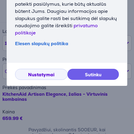
pateikti pasiūlymus, kurie būtų aktualūs
Preliminari mėnesinė įmoka
būtent Jums. Daugiau informacijos apie
67 €
slapukus galite rasti bei sutikimą dėl slapukų
naudojimo galite išreikšti
privatumo
Laikotarpis
politikoje
12
mėnesių
Elesen slapukų politika
Pradinė įmoka
0% /
0 €
Nustatymai
Sutinku
Prekės pavadinimas
KitchenAid Artisan Elegance, žalias - Virtuvinis
kombainas
Kaina
659.99 €
Pavyzdžiui, skolinantis 500EUR, kai