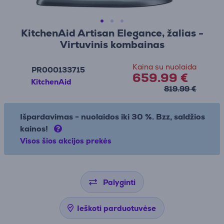
KitchenAid Artisan Elegance, žalias -
Virtuvinis kombainas
Kaina su nuolaida
PR000133715
659.99 €
KitchenAid
819.99 €
Išpardavimas - nuolaidos iki 30 %. Bzz, saldžios
kainos!
Visos šios akcijos prekės
Palyginti
Ieškoti parduotuvėse