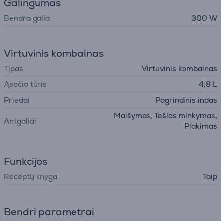
Galingumas
Bendra galia
300 W
Virtuvinis kombainas
Tipas
Virtuvinis kombainas
Ąsočio tūris
4,8 L
Priedai
Pagrindinis indas
Maišymas, Tešlos minkymas,
Antgaliai
Plakimas
Funkcijos
Receptų knyga
Taip
Bendri parametrai