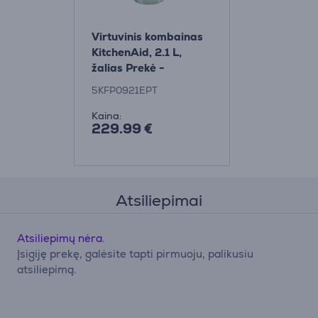
Virtuvinis kombainas
KitchenAid, 2.1 L,
žalias Prekė -
5KFP0921EPT
5KFP0921EPT
Kaina:
229.99 €
Atsiliepimai
Atsiliepimų nėra.
Įsigiję prekę, galėsite tapti pirmuoju, palikusiu
atsiliepimą.