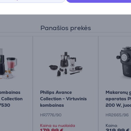
Panašios prekės
kombainas
Philips Avance
Makaronų 
 Collection
Collection - Virtuvinis
aparatas Ph
R7530
kombainas
200 W, juo
HR2665/9
HR7776/90
HR2665/96
Kaina su nuolaida
Kaina:
179.99 €
319.99 €