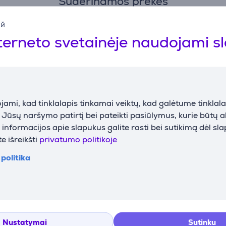
Suderinamos prekės
ий
terneto svetainėje naudojami s
ami, kad tinklalapis tinkamai veiktų, kad galėtume tinklalap
Mix, 700 W,
Philips 7000, 1500 W,
Philips 500
i Jūsų naršymo patirtį bei pateikti pasiūlymus, kurie būtų 
intuvas
sidabro spalvos -
pilkas - Tri
nformacijos apie slapukus galite rasti bei sutikimą dėl sl
Kokteilinė
e išreikšti
privatumo politikoje
HR3760/00
HR2684/00
politika
Kaina su nuolaida
Kaina:
115.99 €
105.99 €
135.99 €
Nustatymai
Sutinku