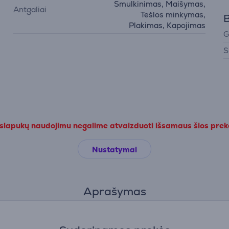
Smulkinimas, Maišymas,
Antgaliai
Tešlos minkymas,
B
Plakimas, Kapojimas
G
S
 slapukų naudojimu negalime atvaizduoti išsamaus šios pre
Nustatymai
Aprašymas