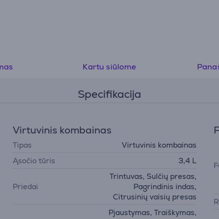
mas
Kartu siūlome
Panaš
Specifikacija
Virtuvinis kombainas
F
Tipas
Virtuvinis kombainas
Ąsočio tūris
3,4 L
F
Trintuvas, Sulčių presas,
Priedai
Pagrindinis indas,
Citrusinių vaisių presas
R
Pjaustymas, Traiškymas,