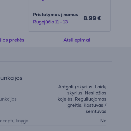
Pristatymas į namus
8.99 €
Rugpjūčio 11 - 13
ios prekės
Atsiliepimai
unkcijos
Antgalių skyrius, Laidų
skyrius, Neslidžios
unkcijos
kojelės, Reguliuojamas
greitis, Kastuvas /
semtuvas
eceptų knyga
Ne