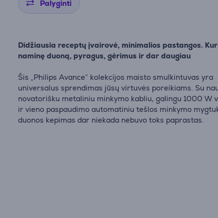
Palyginti
Didžiausia receptų įvairovė, minimalios pastangos. Kur
naminę duoną, pyragus, gėrimus ir dar daugiau
Šis „Philips Avance“ kolekcijos maisto smulkintuvas yra
universalus sprendimas jūsų virtuvės poreikiams. Su na
novatorišku metaliniu minkymo kabliu, galingu 1000 W v
ir vieno paspaudimo automatiniu tešlos minkymo mygtu
duonos kepimas dar niekada nebuvo toks paprastas.