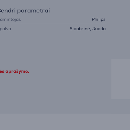
endri parametrai
amintojas
Philips
palva
Sidabrinė, Juoda
kės aprašymo.