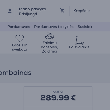
Mano paskyra
Krepšelis
Prisijungti
Parduotuvės
Parduotuvės taisyklės
Susisiek
Žaidimų
Grožis ir
konsolės,
Laisvalaikis
sveikata
Žaidimai
 kombainas
Kaina:
289.99
€