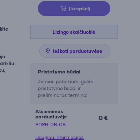
Į krepšelį
kite
Lizingo skaičiuoklė
Ieškoti parduotuvėse
uju
arikliu
ku,
Pristatymo būdai
Žemiau pateikiami galimi
pristatymo būdai ir
preliminarūs terminai
Atsiėmimas
parduotuvėje
0 €
2026-08-08
Daugiau informacijos