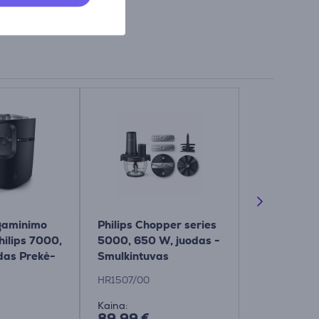
gaminimo
Philips Chopper series
Philips 300
ilips 7000,
5000, 650 W, juodas -
450 W, juo
das Prekė-
Smulkintuvas
Smulkintuv
6
HR1507/00
HR1501/00
Kaina:
Kaina:
89.99 €
34.99 €