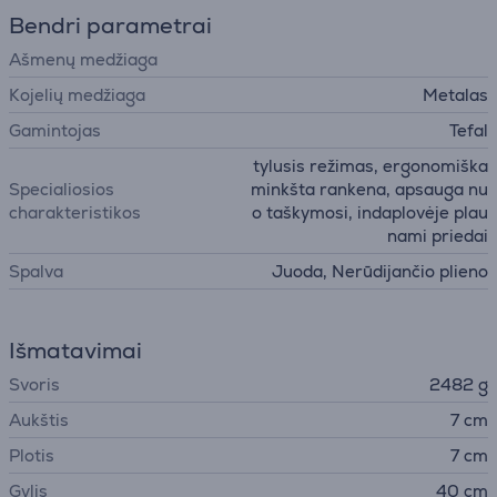
Bendri parametrai
Ašmenų medžiaga
Kojelių medžiaga
Metalas
Gamintojas
Tefal
tylusis režimas, ergonomiška
Specialiosios
minkšta rankena, apsauga nu
charakteristikos
o taškymosi, indaplovėje plau
nami priedai
Spalva
Juoda, Nerūdijančio plieno
Išmatavimai
Svoris
2482 g
Aukštis
7 cm
Plotis
7 cm
Gylis
40 cm