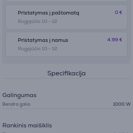
• 800 ml talpos indas, 500 ml talpos smulkintuvo priedas,
plakiklio priedas, 5-ių funkcijų maisto smulkintuvas su
0 €
Pristatymas į paštomatą
klasikiniu peiliuku, minkymo peiliuku, mentele ir 3
Rugpjūčio 10 - 12
grotelėmis
4.99 €
Pristatymas į namus
Rugpjūčio 10 - 12
Specifikacija
Galingumas
Bendra galia
1000 W
Rankinis maišiklis