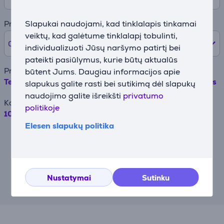
Slapukai naudojami, kad tinklalapis tinkamai
Pradinė įmoka
veiktų, kad galėtume tinklalapį tobulinti,
0% /
0 €
individualizuoti Jūsų naršymo patirtį bei
pateikti pasiūlymus, kurie būtų aktualūs
Prekės pavadinimas
būtent Jums. Daugiau informacijos apie
Tefal Quickchef+, 1000 W, nerūdijančio plieno - Trintuvas
slapukus galite rasti bei sutikimą dėl slapukų
naudojimo galite išreikšti
privatumo
Kaina
politikoje
105.99 €
Elesen slapukų politika
Pavyzdžiui, skolinantis 500EUR, kai
sutartis sudaroma 24 mėn. terminui,
metinė palūkanų norma – 19,90%,
sutarties sudarymo mokestis – 4.5%,
mėnesinis sutarties administravimo
mokestis – 0.6%, BVKKMN – 43.23%,
Nustatymai
Sutinku
bendra mokėtina suma – 710.09 EUR,
mėnesio įmoka – 29.59 EUR.