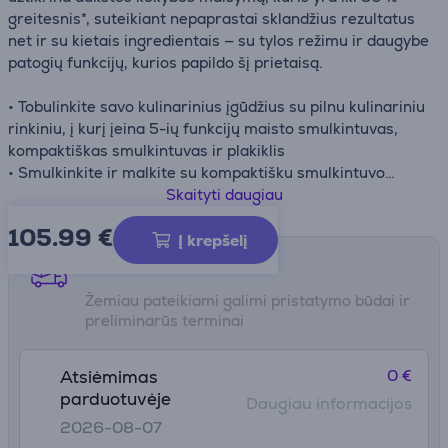
greitesnis*, suteikiant nepaprastai sklandžius rezultatus
net ir su kietais ingredientais — su tylos režimu ir daugybe
patogių funkcijų, kurios papildo šį prietaisą.
• Tobulinkite savo kulinarinius įgūdžius su pilnu kulinariniu
rinkiniu, į kurį įeina 5-ių funkcijų maisto smulkintuvas,
kompaktiškas smulkintuvas ir plakiklis
• Smulkinkite ir malkite su kompaktišku smulkintuvo
priedu, plakite tobulus kiaušinių baltymus ir gaminkite
Skaityti daugiau
majonezą su plakiklio priedu, o dozavimo indas palengvins
105.99
€
maišymą
Į krepšelį
• Patogesnė rankinio maišymo patirtis kasdien dėl
Pristatymo būdai
sumažinto triukšmo lygio
Žemiau pateikiami galimi pristatymo būdai ir
• 20 reguliuojamų greičių ir turbo režimas visada
preliminarūs terminai
pasiekiami lengvai naudojamu ratuku
• Maišymas be netvarkos, dėka ergonomiškos minkštos
rankenos, tvirto metalinio korpuso ir apsaugos nuo
0 €
Atsiėmimas
taškymo
parduotuvėje
Daugiau informacijos
• Sukurtas kasdieniam patogumui, indaplovėje plaunami
2026-08-07
nuimami priedai užtikrina lengvą valymą kiekvieną kartą