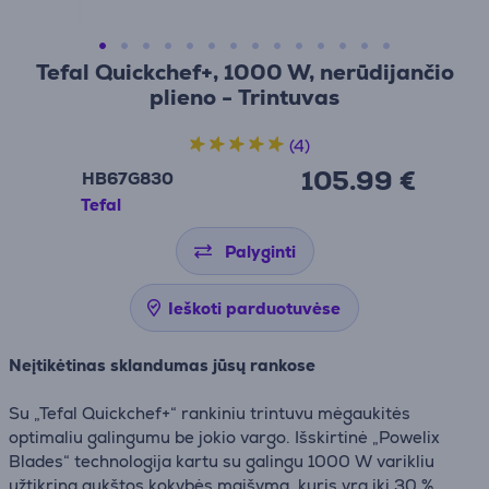
Tefal Quickchef+, 1000 W, nerūdijančio
plieno - Trintuvas
(4)
105.99 €
HB67G830
Tefal
Palyginti
Ieškoti parduotuvėse
Neįtikėtinas sklandumas jūsų rankose
Su „Tefal Quickchef+“ rankiniu trintuvu mėgaukitės
optimaliu galingumu be jokio vargo. Išskirtinė „Powelix
Blades“ technologija kartu su galingu 1000 W varikliu
užtikrina aukštos kokybės maišymą, kuris yra iki 30 %