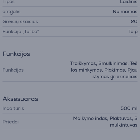
Tipas
Laidinis
antgalis
Nuimamas
Greičių skaičius
20
Funkcija „Turbo“
Taip
Funkcijos
Traiškymas, Smulkinimas, Teš
Funkcijos
los minkymas, Plakimas, Pjau
stymas griežinėliais
Aksesuaras
Indo tūris
500 ml
Maišymo indas, Plaktuvas, S
Priedai
mulkintuvas