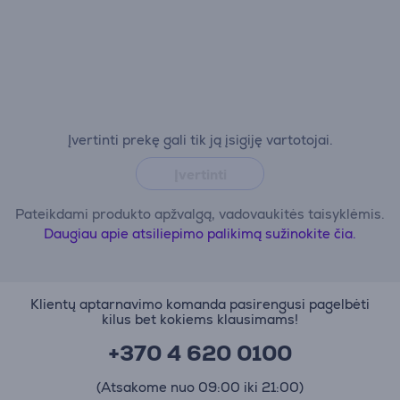
Įvertinti prekę gali tik ją įsigiję vartotojai.
Įvertinti
Pateikdami produkto apžvalgą, vadovaukitės taisyklėmis.
Daugiau apie atsiliepimo palikimą sužinokite čia.
Klientų aptarnavimo komanda pasirengusi pagelbėti
kilus bet kokiems klausimams!
+370 4 620 0100
(Atsakome nuo 09:00 iki 21:00)