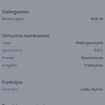
Galingumas
Bendra galia
500 W
Virtuvinis kombainas
Tipas
Maža pjaustyklė
Ąsočio tūris
0,5 L
Priedai
Pjaustytuvas
Antgaliai
Traiškymas
Funkcijos
Funkcijos
Laidų skyrius