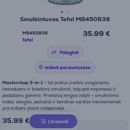
Smulkintuvas Tefal MB450B38
35.99 €
MB450B38
Tefal
Palyginti
Ieškoti parduotuvėse
Masterchop 3-in-1
– tai puikus įrankis svogūnams,
česnakams ir žolelėms smulkinti, taip pat majonezui ir
padažams gaminti. Prietaisą lengva valyti – smulkinimo
indas, dangtis, peiliukai ir bendras variklio mechanizmas
yra tinkami plauti indaplovėje.
35.99
€
Į krepšelį
Pristatymo būdai