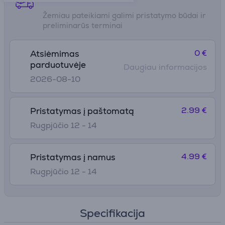
Žemiau pateikiami galimi pristatymo būdai ir
preliminarūs terminai
0 €
Atsiėmimas
parduotuvėje
Daugiau informacijos
2026-08-10
2.99 €
Pristatymas į paštomatą
Rugpjūčio 12 - 14
4.99 €
Pristatymas į namus
Rugpjūčio 12 - 14
Specifikacija