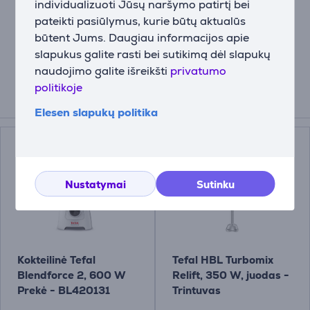
individualizuoti Jūsų naršymo patirtį bei
pateikti pasiūlymus, kurie būtų aktualūs
būtent Jums. Daugiau informacijos apie
Aprašymas
slapukus galite rasti bei sutikimą dėl slapukų
naudojimo galite išreikšti
privatumo
politikoje
Suderinamos prekės
Elesen slapukų politika
Nustatymai
Sutinku
Kokteilinė Tefal
Tefal HBL Turbomix
Blendforce 2, 600 W
Relift, 350 W, juodas -
Prekė - BL420131
Trintuvas