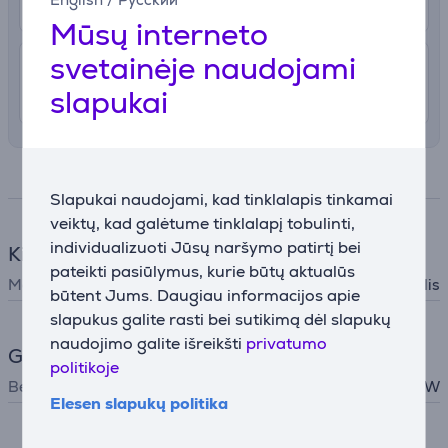
Rugpjūčio 11 - 13
Mūsų interneto
svetainėje naudojami
4.99 €
Pristatymas į namus
slapukai
Rugpjūčio 11 - 13
Specifikacija
Slapukai naudojami, kad tinklalapis tinkamai
veiktų, kad galėtume tinklalapį tobulinti,
individualizuoti Jūsų naršymo patirtį bei
Kita virtuvės technika
pateikti pasiūlymus, kurie būtų aktualūs
Maisto ruošimo prietaisai
Pieno putų plakiklis
būtent Jums. Daugiau informacijos apie
slapukus galite rasti bei sutikimą dėl slapukų
naudojimo galite išreikšti
privatumo
Galingumas
politikoje
Bendra galia
500 W
Elesen slapukų politika