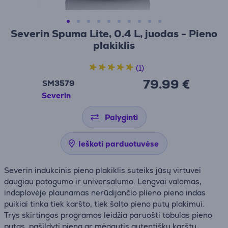
Severin Spuma Lite, 0.4 L, juodas - Pieno
plakiklis
(1)
79.99 €
SM3579
Severin
Palyginti
Ieškoti parduotuvėse
Severin indukcinis pieno plakiklis suteiks jūsų virtuvei
daugiau patogumo ir universalumo. Lengvai valomas,
indaplovėje plaunamas nerūdijančio plieno pieno indas
puikiai tinka tiek karšto, tiek šalto pieno putų plakimui.
Trys skirtingos programos leidžia paruošti tobulas pieno
putas, pašildyti pieną ar mėgautis autentišku karštu