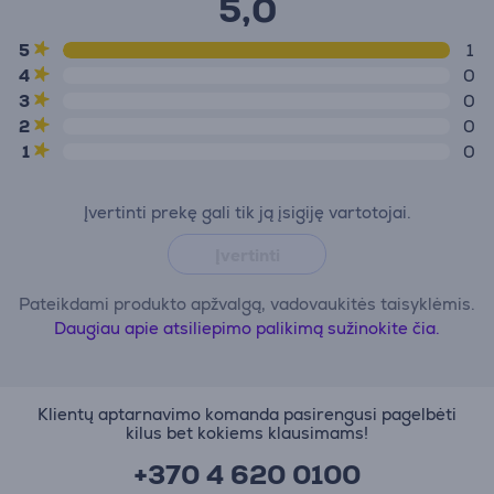
5,0
5
1
4
0
3
0
2
0
1
0
Įvertinti prekę gali tik ją įsigiję vartotojai.
Įvertinti
Pateikdami produkto apžvalgą, vadovaukitės taisyklėmis.
Daugiau apie atsiliepimo palikimą sužinokite čia.
Klientų aptarnavimo komanda pasirengusi pagelbėti
kilus bet kokiems klausimams!
+370 4 620 0100