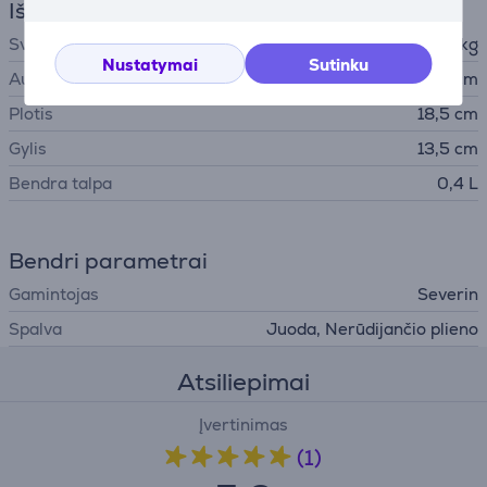
Išmatavimai
Svoris
1,14 kg
Nustatymai
Sutinku
Aukštis
21 cm
Plotis
18,5 cm
Gylis
13,5 cm
Bendra talpa
0,4 L
Bendri parametrai
Gamintojas
Severin
Spalva
Juoda, Nerūdijančio plieno
Atsiliepimai
Įvertinimas
(1)