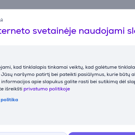
ий
terneto svetainėje naudojami s
Suderinamos prekės
ami, kad tinklalapis tinkamai veiktų, kad galėtume tinklalap
i Jūsų naršymo patirtį bei pateikti pasiūlymus, kurie būtų 
nformacijos apie slapukus galite rasti bei sutikimą dėl sl
e išreikšti
privatumo politikoje
 Full
JURA J8 twin, juodas
Kavos apa
politika
n Black -
- Kavos aparatas
E8 (EC) Dar
atas
Prekė - 15
15561
15583
Kaina su nuolaida
Kaina: