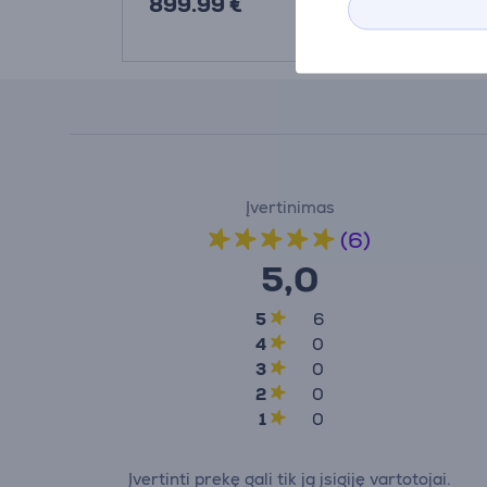
899.99 €
1199 €
Įvertinimas
(6)
5,0
5
6
4
0
3
0
2
0
1
0
Įvertinti prekę gali tik ją įsigiję vartotojai.