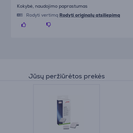
Kokybė, naudojimo paprastumas
Rodyti vertimą
Rodyti originalų atsiliepimą
Jūsų peržiūrėtos prekės