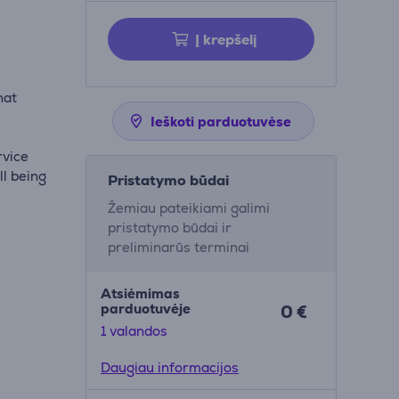
Į krepšelį
hat
Ieškoti parduotuvėse
rvice
ll being
Pristatymo būdai
Žemiau pateikiami galimi
pristatymo būdai ir
preliminarūs terminai
Atsiėmimas
parduotuvėje
0 €
1 valandos
Daugiau informacijos