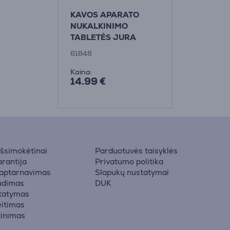
KAVOS APARATO
NUKALKINIMO
TABLETĖS JURA
61848 3 ciklai
61848
Kaina:
14.99 €
 išsimokėtinai
Parduotuvės taisyklės
rantija
Privatumo politika
 aptarnavimas
Slapukų nustatymai
udimas
DUK
statymas
eitimas
žinimas