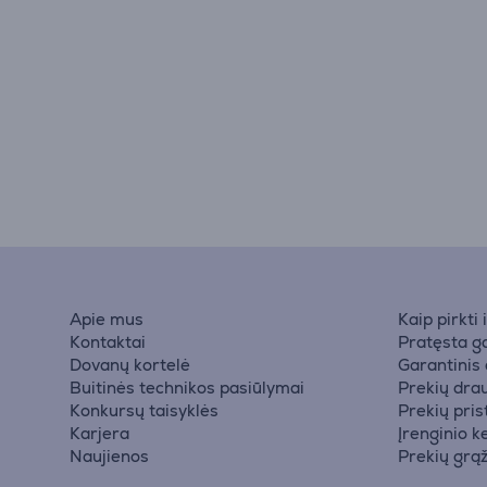
Apie mus
Kaip pirkti
Kontaktai
Pratęsta ga
Dovanų kortelė
Garantinis
Buitinės technikos pasiūlymai
Prekių dra
Konkursų taisyklės
Prekių pri
Karjera
Įrenginio k
Naujienos
Prekių grą