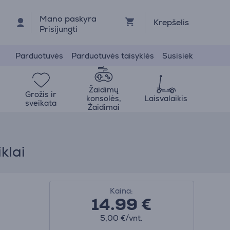
Mano paskyra
Krepšelis
Prisijungti
Parduotuvės
Parduotuvės taisyklės
Susisiek
Žaidimų
Grožis ir
konsolės,
Laisvalaikis
sveikata
Žaidimai
klai
Kaina:
14.99
€
5,00 €/vnt.