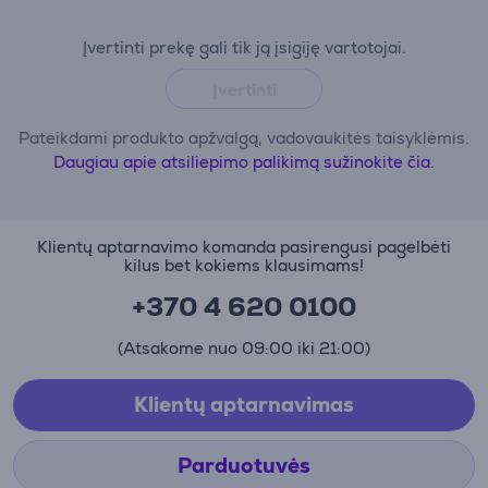
Įvertinti prekę gali tik ją įsigiję vartotojai.
Įvertinti
Pateikdami produkto apžvalgą, vadovaukitės taisyklėmis.
Daugiau apie atsiliepimo palikimą sužinokite čia.
Klientų aptarnavimo komanda pasirengusi pagelbėti
kilus bet kokiems klausimams!
+370 4 620 0100
(Atsakome nuo 09:00 iki 21:00)
Klientų aptarnavimas
Parduotuvės