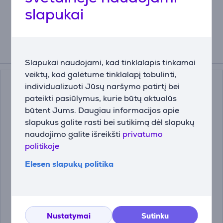
fosfatų. Patobulinta formulė užtikrina TÜV
slapukai
sertifikuotą pieno sistemos higieną.
Priedai
Slapukai naudojami, kad tinklalapis tinkamai
veiktų, kad galėtume tinklalapį tobulinti,
individualizuoti Jūsų naršymo patirtį bei
pateikti pasiūlymus, kurie būtų aktualūs
būtent Jums. Daugiau informacijos apie
slapukus galite rasti bei sutikimą dėl slapukų
naudojimo galite išreikšti
privatumo
politikoje
Elesen slapukų politika
JURA J8 twin, juodas
Kavos aparatas JURA
- Kavos aparatas
E8 (EC) Dark Inox
Prekė - 15583
15561
15583
Nustatymai
Sutinku
Kaina su nuolaida
Kaina: