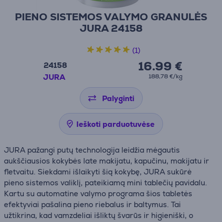
PIENO SISTEMOS VALYMO GRANULĖS
JURA 24158
(1)
16.99 €
24158
JURA
188,78 €/kg
Palyginti
Ieškoti parduotuvėse
JURA pažangi putų technologija leidžia mėgautis
aukščiausios kokybės late makijatu, kapučinu, makijatu ir
fletvaitu. Siekdami išlaikyti šią kokybę, JURA sukūrė
pieno sistemos valiklį, pateikiamą mini tablečių pavidalu.
Kartu su automatine valymo programa šios tabletės
efektyviai pašalina pieno riebalus ir baltymus. Tai
užtikrina, kad vamzdeliai išliktų švarūs ir higieniški, o