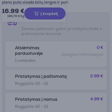
pieno puta visada būtų lengva ir puri.
16.99
€
Į krepšelį
188,78 €/kg
Pristatymo būdai
Žemiau pateikiami galimi pristatymo būdai ir
preliminarūs terminai
0 €
Atsiėmimas
parduotuvėje
Daugiau informacijos
1 valandos
2.99 €
Pristatymas į paštomatą
Rugpjūčio 10 - 12
4.99 €
Pristatymas į namus
Rugpjūčio 10 - 12