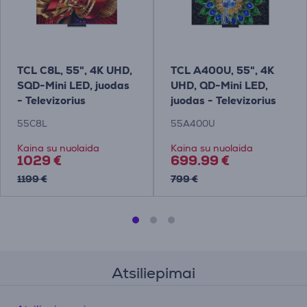
TCL C8L, 55", 4K UHD,
TCL A400U, 55", 4K
SQD-Mini LED, juodas
UHD, QD-Mini LED,
- Televizorius
juodas - Televizorius
55C8L
55A400U
Kaina su nuolaida
Kaina su nuolaida
1029 €
699.99 €
1199 €
799 €
Atsiliepimai