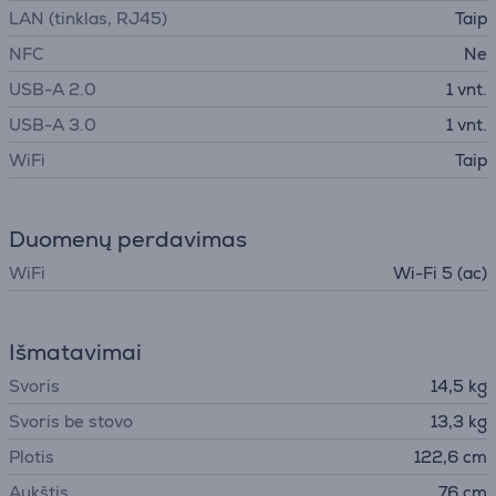
LAN (tinklas, RJ45)
Taip
NFC
Ne
USB-A 2.0
1 vnt.
USB-A 3.0
1 vnt.
WiFi
Taip
Duomenų perdavimas
WiFi
Wi-Fi 5 (ac)
Išmatavimai
Svoris
14,5 kg
Svoris be stovo
13,3 kg
Plotis
122,6 cm
Aukštis
76 cm