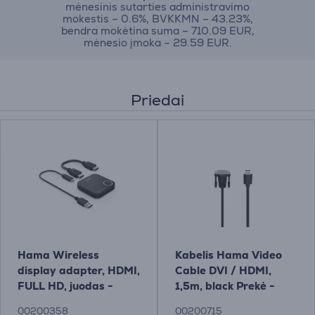
mėnesinis sutarties administravimo
mokestis – 0.6%, BVKKMN – 43.23%,
bendra mokėtina suma – 710.09 EUR,
mėnesio įmoka – 29.59 EUR.
Priedai
Hama Wireless
Kabelis Hama Video
display adapter, HDMI,
Cable DVI / HDMI,
FULL HD, juodas -
1,5m, black Prekė -
Belaidis adapteris
00200715
00200358
00200715