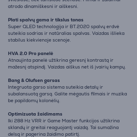
atrodo dinamiškesni ir aiškesni.
Plati spalvų gama ir tikslus tonas
Super QLED technologija ir BT.2020 spalvų erdvė
suteikia sodrias ir natūralias spalvas. Vaizdas išlieka
stabilus kiekvienoje scenoje.
HVA 2.0 Pro panelė
Atnaujinta panelė užtikrina geresnį kontrastą ir
mažesnį atspindį. Vaizdas aiškus net iš įvairių kampų.
Bang & Olufsen garsas
Integruota garso sistema suteikia detalų ir
subalansuotą garsą. Galite mėgautis filmais ir muzika
be papildomų kolonėlių.
Optimizuota žaidimams
Iki 288 Hz VRR ir Game Master funkcijos užtikrina
sklandų ir greitai reaguojantį vaizdą. Tai sumažina
delsą ir pagerina žaidimo patirtį.