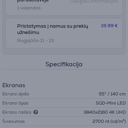
Daugiau informacijos
1 valandos
19.99 €
Pristatymas į namus su prekių
užnešimu
Rugpjūčio 11 - 13
Specifikacija
Ekranas
Ekrano dydis
55" / 140 cm
Ekrano tipas
SQD-Mini LED
Ekrano raiška
3840х2160 4K UHD
Šviesumas
2700 nt (cd/m²)