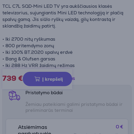
TCL C7L SQD‑Mini LED TV yra aukščiausios klasės
televizorius, sujungiantis Mini LED technologiją ir plačią
spalvų gamą. Jis siūlo ryškų vaizdą, gilų kontrastą ir
sklandžią žaidimų patirtį.
• Iki 2700 nitų ryškumas
• 800 pritemdymo zonų
• Iki 100% BT.2020 spalvų erdvė
• Bang & Olufsen garsas
• Iki 288 Hz VRR žaidimų režimas
739 €
Gaminio informacijos lapas
Į krepšelį
Pristatymo būdai
Žemiau pateikiami galimi pristatymo būdai ir
preliminarūs terminai
0 €
Atsiėmimas
parduotuvėje