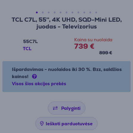
TCL C7L, 55'', 4K UHD, SQD-Mini LED,
juodas - Televizorius
Kaina su nuolaida
55C7L
739 €
TCL
899 €
Išpardavimas - nuolaidos iki 30 %. Bzz, saldžios
kainos!
Visos šios akcijos prekės
Palyginti
Ieškoti parduotuvėse