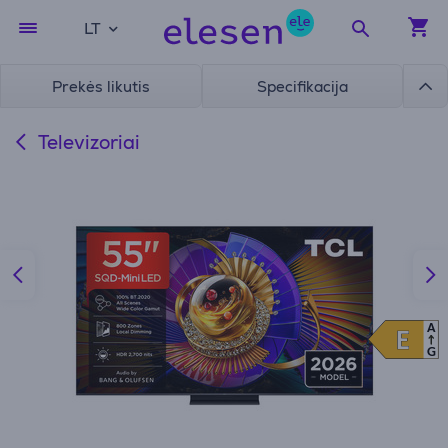
LT
Prekės likutis
Specifikacija
Televizoriai
A
E
E
G