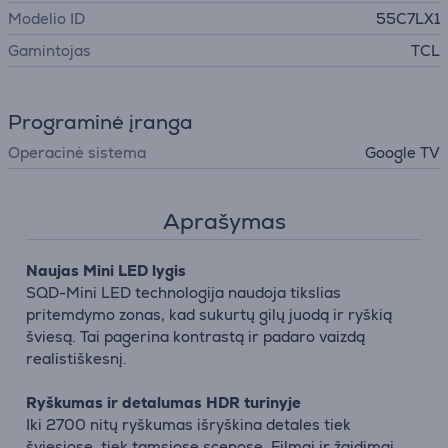
Modelio ID
55C7LX1
Gamintojas
TCL
Programinė įranga
Operacinė sistema
Google TV
Aprašymas
Naujas Mini LED lygis
SQD-Mini LED technologija naudoja tikslias
pritemdymo zonas, kad sukurtų gilų juodą ir ryškią
šviesą. Tai pagerina kontrastą ir padaro vaizdą
realistiškesnį.
Ryškumas ir detalumas HDR turinyje
Iki 2700 nitų ryškumas išryškina detales tiek
šviesiose, tiek tamsiose scenose. Filmai ir žaidimai