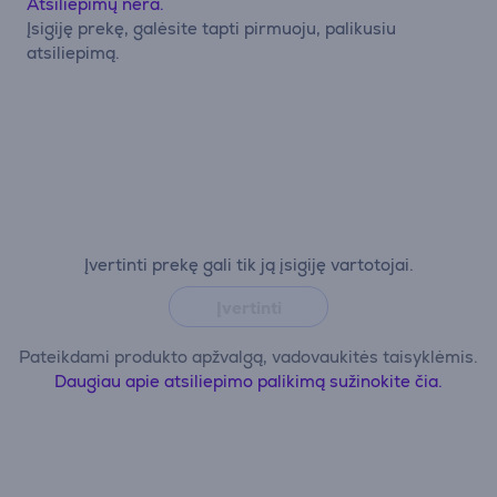
Atsiliepimų nėra.
Įsigiję prekę, galėsite tapti pirmuoju, palikusiu
atsiliepimą.
Įvertinti prekę gali tik ją įsigiję vartotojai.
Įvertinti
Pateikdami produkto apžvalgą, vadovaukitės taisyklėmis.
Daugiau apie atsiliepimo palikimą sužinokite čia.