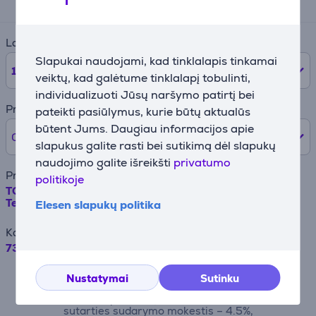
75 €
Laikotarpis
Slapukai naudojami, kad tinklalapis tinkamai
12
mėnesių
veiktų, kad galėtume tinklalapį tobulinti,
individualizuoti Jūsų naršymo patirtį bei
Pradinė įmoka
pateikti pasiūlymus, kurie būtų aktualūs
būtent Jums. Daugiau informacijos apie
0% /
0 €
slapukus galite rasti bei sutikimą dėl slapukų
naudojimo galite išreikšti
privatumo
Prekės pavadinimas
politikoje
TCL C7L, 55'', 4K UHD, SQD-Mini LED, juodas -
Televizorius
Elesen slapukų politika
Kaina
739 €
Pavyzdžiui, skolinantis 500EUR, kai
Nustatymai
Sutinku
sutartis sudaroma 24 mėn. terminui,
metinė palūkanų norma – 19,90%,
sutarties sudarymo mokestis – 4.5%,