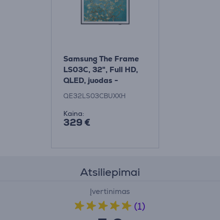
Samsung The Frame
LS03C, 32", Full HD,
QLED, juodas -
Televizorius
QE32LS03CBUXXH
Kaina:
329 €
Atsiliepimai
Įvertinimas
(1)