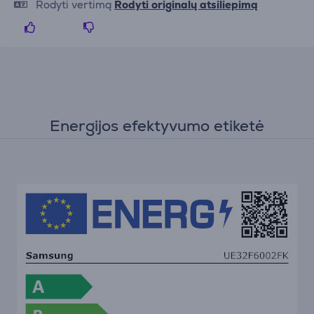
Rodyti vertimą
Rodyti originalų atsiliepimą
Energijos efektyvumo etiketė