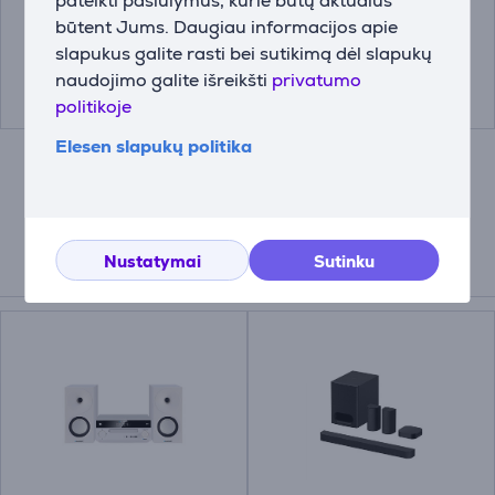
pateikti pasiūlymus, kurie būtų aktualūs
TVM3423
00200715
būtent Jums. Daugiau informacijos apie
Kaina:
Kaina:
slapukus galite rasti bei sutikimą dėl slapukų
149.99 €
14.99 €
naudojimo galite išreikšti
privatumo
politikoje
Elesen slapukų politika
Nustatymai
Sutinku
Suderinamos prekės