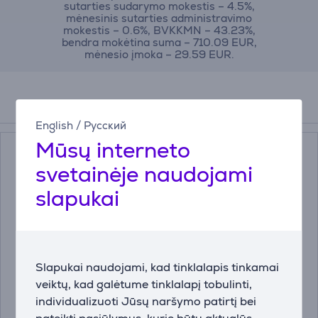
sutarties sudarymo mokestis – 4.5%,
mėnesinis sutarties administravimo
mokestis – 0.6%, BVKKMN – 43.23%,
bendra mokėtina suma – 710.09 EUR,
mėnesio įmoka – 29.59 EUR.
Priedai
English
/
Русский
Mūsų interneto
svetainėje naudojami
slapukai
Slapukai naudojami, kad tinklalapis tinkamai
Televizoriaus laikiklis
Kabelis Hama Video
veiktų, kad galėtume tinklalapį tobulinti,
Vogel's 3423 Comfort
Cable DVI / HDMI,
Full-Motion, 32" - 65"
1,5m, black Prekė -
individualizuoti Jūsų naršymo patirtį bei
Prekė - TVM3423
00200715