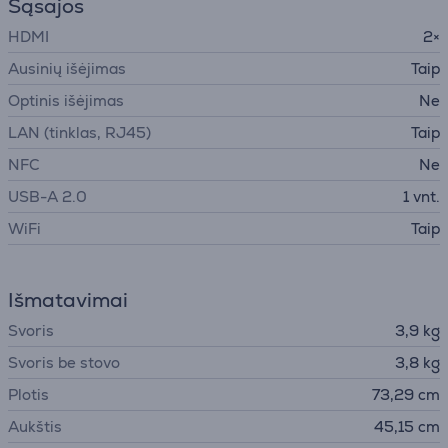
Sąsajos
HDMI
2×
Ausinių išėjimas
Taip
Optinis išėjimas
Ne
LAN (tinklas, RJ45)
Taip
NFC
Ne
USB-A 2.0
1 vnt.
WiFi
Taip
Išmatavimai
Svoris
3,9 kg
Svoris be stovo
3,8 kg
Plotis
73,29 cm
Aukštis
45,15 cm