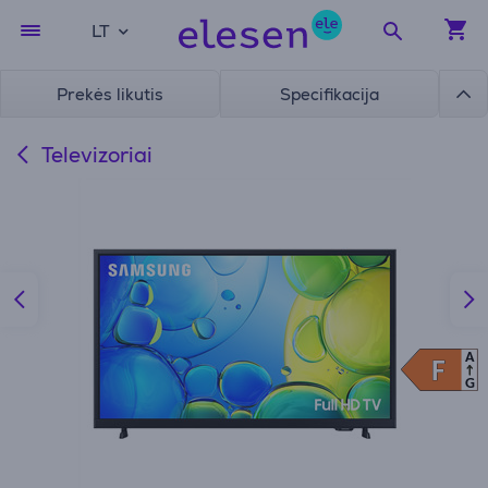
LT
Prekės likutis
Specifikacija
Televizoriai
A
F
F
G