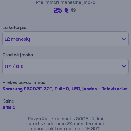
Preliminari mėnesinė įmoka
25 €
Laikotarpis
12
mėnesių
Pradinė įmoka
0% /
0 €
Prekės pavadinimas
Samsung F6002F, 32'', FullHD, LED, juodas - Televizorius
Kaina
249 €
Pavyzdžiui, skolinantis 500EUR, kai
sutartis sudaroma 24 mėn. terminui,
metinė palūkanų norma – 19,90%,