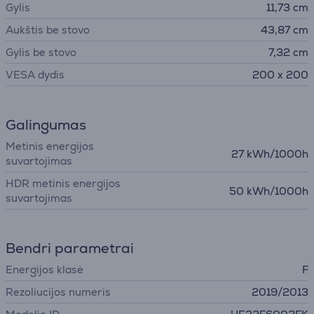
Gylis
11,73 cm
Aukštis be stovo
43,87 cm
Gylis be stovo
7,32 cm
VESA dydis
200 x 200
Galingumas
Metinis energijos
27 kWh/1000h
suvartojimas
HDR metinis energijos
50 kWh/1000h
suvartojimas
Bendri parametrai
Energijos klasė
F
Rezoliucijos numeris
2019/2013