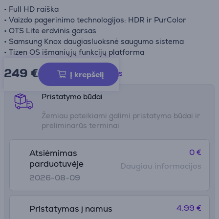
• Full HD raiška
• Vaizdo pagerinimo technologijos: HDR ir PurColor
• OTS Lite erdvinis garsas
• Samsung Knox daugiasluoksnė saugumo sistema
• Tizen OS išmaniųjų funkcijų platforma
249 €
Gaminio informacijos lapas
Į krepšelį
Pristatymo būdai
Žemiau pateikiami galimi pristatymo būdai ir
preliminarūs terminai
0 €
Atsiėmimas
parduotuvėje
Daugiau informacijos
2026-08-09
4.99 €
Pristatymas į namus