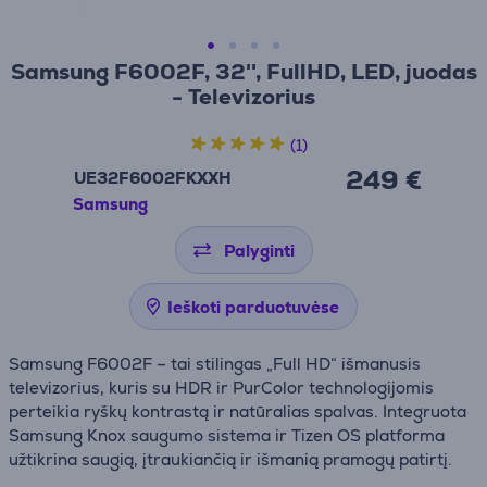
Samsung F6002F, 32'', FullHD, LED, juodas
- Televizorius
(1)
249 €
UE32F6002FKXXH
Samsung
Palyginti
Ieškoti parduotuvėse
Samsung F6002F – tai stilingas „Full HD“ išmanusis
televizorius, kuris su HDR ir PurColor technologijomis
perteikia ryškų kontrastą ir natūralias spalvas. Integruota
Samsung Knox saugumo sistema ir Tizen OS platforma
užtikrina saugią, įtraukiančią ir išmanią pramogų patirtį.