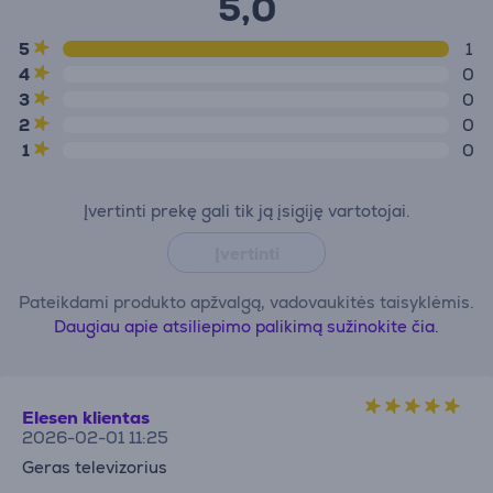
5,0
5
1
4
0
3
0
2
0
1
0
Įvertinti prekę gali tik ją įsigiję vartotojai.
Įvertinti
Pateikdami produkto apžvalgą, vadovaukitės taisyklėmis.
Daugiau apie atsiliepimo palikimą sužinokite čia.
Elesen klientas
2026-02-01 11:25
Geras televizorius