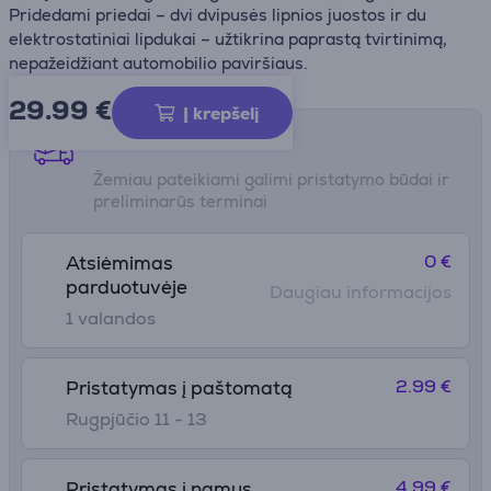
Pridedami priedai – dvi dvipusės lipnios juostos ir du
elektrostatiniai lipdukai – užtikrina paprastą tvirtinimą,
nepažeidžiant automobilio paviršiaus.
29.99
€
Į krepšelį
Pristatymo būdai
Žemiau pateikiami galimi pristatymo būdai ir
preliminarūs terminai
0 €
Atsiėmimas
parduotuvėje
Daugiau informacijos
1 valandos
2.99 €
Pristatymas į paštomatą
Rugpjūčio 11 - 13
4.99 €
Pristatymas į namus