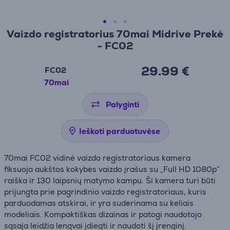
Vaizdo registratorius 70mai Midrive Prekė
- FC02
29.99 €
FC02
70mai
Palyginti
Ieškoti parduotuvėse
70mai FC02 vidinė vaizdo registratoriaus kamera
fiksuoja aukštos kokybės vaizdo įrašus su „Full HD 1080p“
raiška ir 130 laipsnių matymo kampu. Ši kamera turi būti
prijungta prie pagrindinio vaizdo registratoriaus, kuris
parduodamas atskirai, ir yra suderinama su keliais
modeliais. Kompaktiškas dizainas ir patogi naudotojo
sąsaja leidžia lengvai įdiegti ir naudoti šį įrenginį.