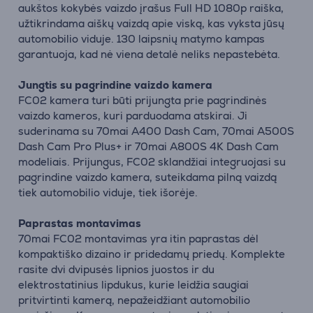
aukštos kokybės vaizdo įrašus Full HD 1080p raiška,
užtikrindama aiškų vaizdą apie viską, kas vyksta jūsų
automobilio viduje. 130 laipsnių matymo kampas
garantuoja, kad nė viena detalė neliks nepastebėta.
Jungtis su pagrindine vaizdo kamera
FC02 kamera turi būti prijungta prie pagrindinės
vaizdo kameros, kuri parduodama atskirai. Ji
suderinama su 70mai A400 Dash Cam, 70mai A500S
Dash Cam Pro Plus+ ir 70mai A800S 4K Dash Cam
modeliais. Prijungus, FC02 sklandžiai integruojasi su
pagrindine vaizdo kamera, suteikdama pilną vaizdą
tiek automobilio viduje, tiek išorėje.
Paprastas montavimas
70mai FC02 montavimas yra itin paprastas dėl
kompaktiško dizaino ir pridedamų priedų. Komplekte
rasite dvi dvipusės lipnios juostos ir du
elektrostatinius lipdukus, kurie leidžia saugiai
pritvirtinti kamerą, nepažeidžiant automobilio