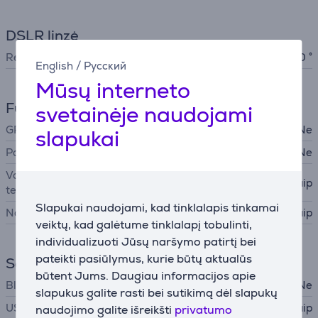
DSLR linzė
Regėjimo kampas
130 °
English
/
Русский
Mūsų interneto
Funkcijos
svetainėje naudojami
GPS
Ne
slapukai
Parkavimo režimas
Ne
Valdymas išmaniuoju
Taip
telefonu
Slapukai naudojami, kad tinklalapis tinkamai
Naktinis režimas
Taip
veiktų, kad galėtume tinklalapį tobulinti,
individualizuoti Jūsų naršymo patirtį bei
pateikti pasiūlymus, kurie būtų aktualūs
Sąsajos
būtent Jums. Daugiau informacijos apie
Bluetooth
Ne
slapukus galite rasti bei sutikimą dėl slapukų
USB-C
Taip
naudojimo galite išreikšti
privatumo