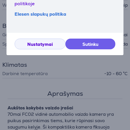
politikoje
WiFi
Taip
Elesen slapukų politika
Bendri parametrai
Gamintojas
70mai
Spalva
Juoda
Nustatymai
Sutinku
Klimatas
Darbinė temperatūra
−10 - 60 °C
Aprašymas
Aukštos kokybės vaizdo įrašai
70mai FC02 vidinė automobilio vaizdo kamera yra
puikus pasirinkimas tiems, kurie rūpinasi savo
saugumu kelyje. Ši kompaktiška kamera fiksuoja