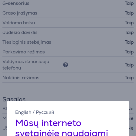
G-sensorius
Taip
Graso įrašymas
Taip
Valdoma balsu
Taip
Judesio daviklis
Taip
Tiesioginis stebėjimas
Taip
Parkavimo režimas
Taip
Valdymas išmaniuoju
Taip
telefonu
Naktinis režimas
Taip
Sąsajos
Bluetooth
Ne
English
/
Русский
Micro USB
Ne
Mūsų interneto
USB-A
Ne
svetainėje naudojami