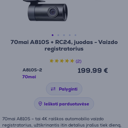
70mai A810S + RC24, juodas - Vaizdo
registratorius
(2)
199.99 €
A810S-2
70mai
Palyginti
Ieškoti parduotuvėse
70mai A810S – tai 4K raiškos automobilio vaizdo
registratorius, užtikrinantis itin detalius įrašus tiek dieną,