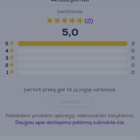
Įvertinimas
(2)
5,0
5
2
4
0
3
0
2
0
1
0
Įvertinti prekę gali tik ją įsigiję vartotojai.
Įvertinti
Pateikdami produkto apžvalgą, vadovaukitės taisyklėmis.
Daugiau apie atsiliepimo palikimą sužinokite čia.