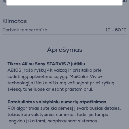
Spalva
Juoda
Klimatas
Darbinė temperatūra
−10 - 60 °C
Aprašymas
Tikras 4K su Sony STARVIS 2 jutikliu
A810S įrašo ryškų 4K vaizdą ir prisitaiko prie
sudėtingų apšvietimo sąlygų. MaiColor Vivid+
technologija išlaiko aiškumą važiuojant prieš ryškią
šviesą, tuneliuose ar esant prastam orui.
Patobulintas valstybinių numerių atpažinimas
ROI algoritmas sutelkia dėmesį į svarbiausias detales,
tokias kaip valstybiniai numeriai, todėl jie tampa
lengviau įskaitomi, neapkraunant sistemos.