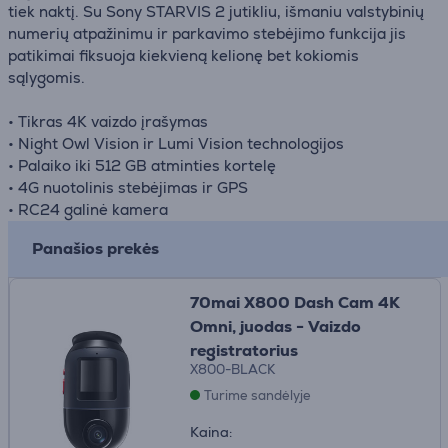
tiek naktį. Su Sony STARVIS 2 jutikliu, išmaniu valstybinių
numerių atpažinimu ir parkavimo stebėjimo funkcija jis
patikimai fiksuoja kiekvieną kelionę bet kokiomis
sąlygomis.
• Tikras 4K vaizdo įrašymas
• Night Owl Vision ir Lumi Vision technologijos
• Palaiko iki 512 GB atminties kortelę
• 4G nuotolinis stebėjimas ir GPS
• RC24 galinė kamera
Panašios prekės
70mai X800 Dash Cam 4K
Omni, juodas - Vaizdo
registratorius
X800-BLACK
Turime sandėlyje
Kaina: