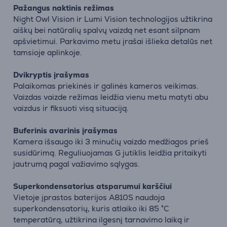
Pažangus naktinis režimas
Night Owl Vision ir Lumi Vision technologijos užtikrina
aiškų bei natūralių spalvų vaizdą net esant silpnam
apšvietimui. Parkavimo metu įrašai išlieka detalūs net
tamsioje aplinkoje.
Dvikryptis įrašymas
Palaikomas priekinės ir galinės kameros veikimas.
Vaizdas vaizde režimas leidžia vienu metu matyti abu
vaizdus ir fiksuoti visą situaciją.
Buferinis avarinis įrašymas
Kamera išsaugo iki 3 minučių vaizdo medžiagos prieš
susidūrimą. Reguliuojamas G jutiklis leidžia pritaikyti
jautrumą pagal važiavimo sąlygas.
Superkondensatorius atsparumui karščiui
Vietoje įprastos baterijos A810S naudoja
superkondensatorių, kuris atlaiko iki 85 °C
temperatūrą, užtikrina ilgesnį tarnavimo laiką ir