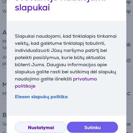
USB-C
Taip
slapukai
WiFi
Taip
Atminties kortelių skaitytuvas
Slapukai naudojami, kad tinklalapis tinkamai
Maks. atminties kortelės
veiktų, kad galėtume tinklalapį tobulinti,
512 GB
talpa
individualizuoti Jūsų naršymo patirtį bei
Atminties kortelės
pateikti pasiūlymus, kurie būtų aktualūs
micro-SD
palaikymas
būtent Jums. Daugiau informacijos apie
slapukus galite rasti bei sutikimą dėl slapukų
naudojimo galite išreikšti
privatumo
Maitinimas
politikoje
Maitinimo šaltinis
Akumuliatorius, USB-C
Elesen slapukų politika
Bendri parametrai
Gamintojas
70mai
Nustatymai
Sutinku