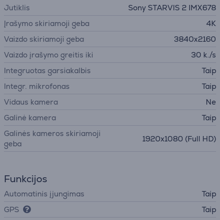
Jutiklis
Sony STARVIS 2 IMX678
Įrašymo skiriamoji geba
4K
Vaizdo skiriamoji geba
3840x2160
Vaizdo įrašymo greitis iki
30 k./s
Integruotas garsiakalbis
Taip
Integr. mikrofonas
Taip
Vidaus kamera
Ne
Galinė kamera
Taip
Galinės kameros skiriamoji
1920х1080 (Full HD)
geba
Funkcijos
Automatinis įjungimas
Taip
GPS
Taip