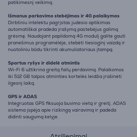
patikimesnį veikimą.
Išmanus parkavimo stebėjimas ir 4G palaikymas
Dirbtiniu intelektu pagrįstas judesio aptikimas
automatiškai pradeda įrašymą pastebėjus galimą
grėsmę. Naudojant papildomą 4G modulį galite gauti
pranešimus programėlėje, stebėti tiesioginį vaizdą ir
nuotoliniu būdu tikrinti akumuliatoriaus įtampą.
Spartus ryšys ir didelė atmintis
Wi-Fi 6 užtikrina greitą failų perdavimą. Palaikomos
iki 512 GB talpos atminties kortelės leidžia įrašinėti
ilgesnį laiką.
GPS ir ADAS
Integruotas GPS fiksuoja buvimo vietą ir greitį. ADAS
sistema įspėja apie rizikingą vairavimą ir padeda
didinti saugumą kelyje.
Atsiliepimai