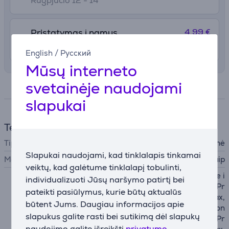
Rugpjūčio 12 - 14
4.99 €
Pristatymas į namus
Rugpjūčio 12 - 14
English
/
Русский
Mūsų interneto
svetainėje naudojami
Specifikacija
slapukai
Telefono aksesuarai
Tipas
Piniginė
Slapukai naudojami, kad tinklalapis tinkamai
MagSafe
Taip
veiktų, kad galėtume tinklalapį tobulinti,
Apple iPhone 12 mini, Apple i
individualizuoti Jūsų naršymo patirtį bei
Phone 12, Apple iPhone 12 Pr
pateikti pasiūlymus, kurie būtų aktualūs
o, Apple iPhone 12 Pro Max,
būtent Jums. Daugiau informacijos apie
Apple iPhone 13, Apple iPhon
slapukus galite rasti bei sutikimą dėl slapukų
e 13 mini, Apple iPhone 13 Pr
naudojimo galite išreikšti
privatumo