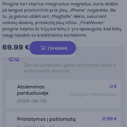
Piniginė turi stiprius integruotus magnetus, kurie leidžia
jai lengvai prisitvirtinti prie jūsų „iPhone“ nugarėlės. Be
to, ją galima uždėti ant „MagSafe“ dėklo, sukuriant
unikalų dizainą, pritaikytą jūsų stiliui. „FineWoven“
piniginė talpina iki trijų kortelių ir yra apsaugota, kad būtų
saugi naudoti su kreditinėmis kortelėmis.
69.99
€
Į krepšelį
Pristatymo būdai
Žemiau pateikiami galimi pristatymo būdai ir
preliminarūs terminai
0 €
Atsiėmimas
parduotuvėje
Daugiau informacijos
2026-08-09
2.99 €
Pristatymas į paštomatą