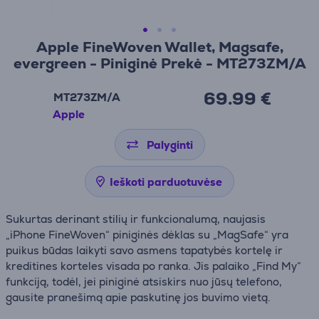
Apple FineWoven Wallet, Magsafe,
evergreen - Piniginė Prekė - MT273ZM/A
69.99 €
MT273ZM/A
Apple
Palyginti
Ieškoti parduotuvėse
Sukurtas derinant stilių ir funkcionalumą, naujasis
„iPhone FineWoven“ piniginės dėklas su „MagSafe“ yra
puikus būdas laikyti savo asmens tapatybės kortelę ir
kreditines korteles visada po ranka. Jis palaiko „Find My“
funkciją, todėl, jei piniginė atsiskirs nuo jūsų telefono,
gausite pranešimą apie paskutinę jos buvimo vietą.