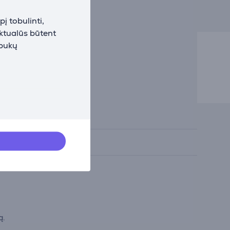
į tobulinti,
aktualūs būtent
apukų
kės aprašymo.
ą.