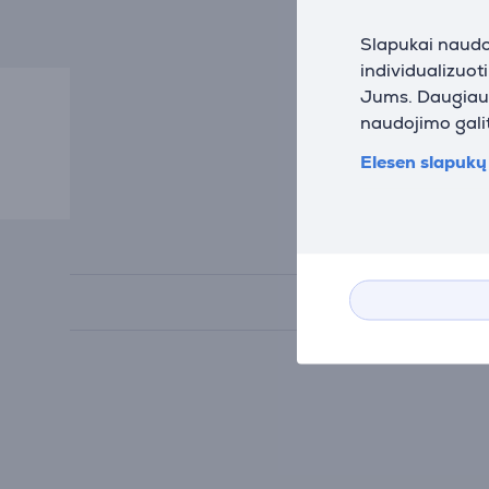
Slapukai naudoj
individualizuot
Jums. Daugiau i
Nesutikus su
naudojimo galit
Elesen slapukų 