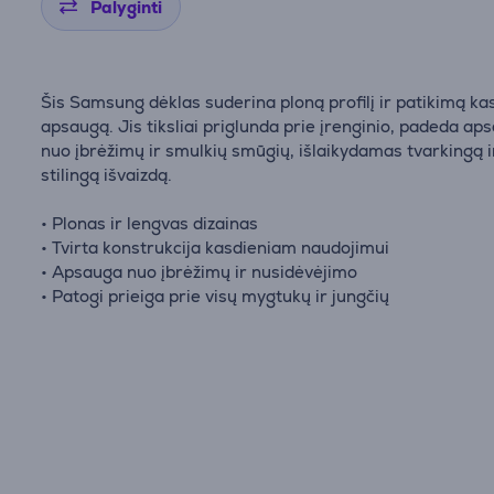
Palyginti
Šis Samsung dėklas suderina ploną profilį ir patikimą ka
apsaugą. Jis tiksliai priglunda prie įrenginio, padeda ap
nuo įbrėžimų ir smulkių smūgių, išlaikydamas tvarkingą i
stilingą išvaizdą.
• Plonas ir lengvas dizainas
• Tvirta konstrukcija kasdieniam naudojimui
• Apsauga nuo įbrėžimų ir nusidėvėjimo
• Patogi prieiga prie visų mygtukų ir jungčių