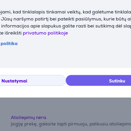
ami, kad tinklalapis tinkamai veiktų, kad galėtume tinklalap
i Jūsų naršymo patirtį bei pateikti pasiūlymus, kurie būtų 
nformacijos apie slapukus galite rasti bei sutikimą dėl sl
 slapukų naudojimu negalime atvaizduoti išsamaus šios pre
e išreikšti
privatumo politikoje
politika
Nustatymai
Aprašymas
Nustatymai
Sutinku
Atsiliepimai
Atsiliepimų nėra.
Įsigiję prekę, galėsite tapti pirmuoju, palikusiu atsiliepim