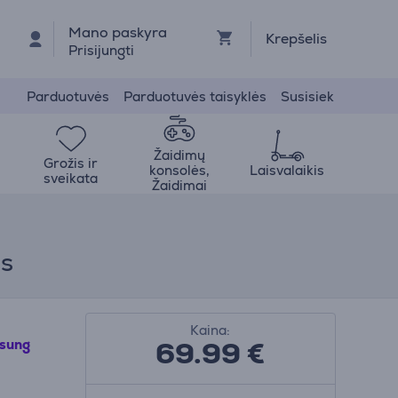
Mano paskyra
Krepšelis
Prisijungti
Parduotuvės
Parduotuvės taisyklės
Susisiek
Žaidimų
Grožis ir
konsolės,
Laisvalaikis
sveikata
Žaidimai
as
Kaina:
69.99
€
sung