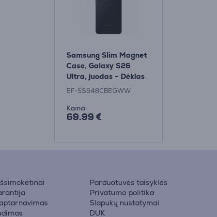
Samsung Slim Magnet
Case, Galaxy S26
Ultra, juodas - Dėklas
EF-SS948CBEGWW
Kaina:
69.99 €
 išsimokėtinai
Parduotuvės taisyklės
rantija
Privatumo politika
 aptarnavimas
Slapukų nustatymai
udimas
DUK