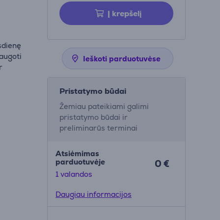
Į krepšelį
sdienę
saugoti
Ieškoti parduotuvėse
r
Pristatymo būdai
Žemiau pateikiami galimi
pristatymo būdai ir
preliminarūs terminai
Atsiėmimas
parduotuvėje
0 €
1 valandos
Daugiau informacijos