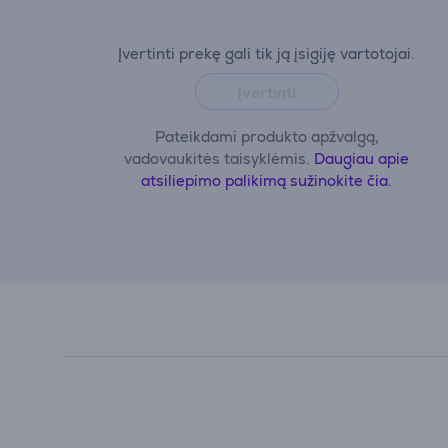
Įvertinti prekę gali tik ją įsigiję vartotojai.
Įvertinti
Pateikdami produkto apžvalgą,
vadovaukitės taisyklėmis.
Daugiau apie
atsiliepimo palikimą sužinokite čia.