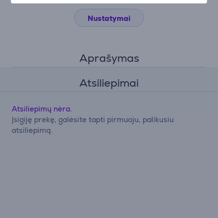
Nustatymai
Aprašymas
Atsiliepimai
Atsiliepimų nėra.
Įsigiję prekę, galėsite tapti pirmuoju, palikusiu
atsiliepimą.