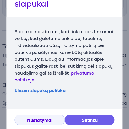
slapukai
Rugpjūčio 11 - 13
Specifikacija
Slapukai naudojami, kad tinklalapis tinkamai
veiktų, kad galėtume tinklalapį tobulinti,
individualizuoti Jūsų naršymo patirtį bei
Telefono aksesuarai
pateikti pasiūlymus, kurie būtų aktualūs
Tipas
Apsauginis dėklas
būtent Jums. Daugiau informacijos apie
Tinka telefonams
Samsung Galaxy S26+
slapukus galite rasti bei sutikimą dėl slapukų
naudojimo galite išreikšti
privatumo
politikoje
Bendri parametrai
Elesen slapukų politika
Gamintojas
Samsung
Spalva
Juoda
Nesutikus su slapukų naudojimu negalime atvaizduoti
Nustatymai
Sutinku
išsamaus šios prekės aprašymo.