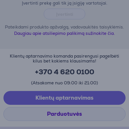
Įvertinti prekę gali tik ją įsigiję vartotojai.
Įvertinti
Pateikdami produkto apžvalgą, vadovaukitės taisyklėmis.
Daugiau apie atsiliepimo palikimą sužinokite čia.
Klientų aptarnavimo komanda pasirengusi pagelbėti
kilus bet kokiems klausimams!
+370 4 620 0100
(Atsakome nuo 09:00 iki 21:00)
Klientų aptarnavimas
Parduotuvės