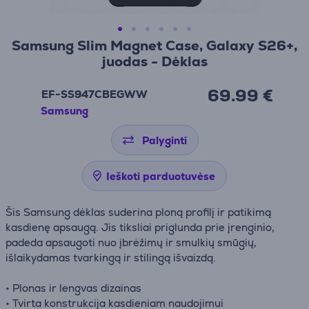
Samsung Slim Magnet Case, Galaxy S26+,
juodas - Dėklas
69.99 €
EF-SS947CBEGWW
Samsung
Palyginti
Ieškoti parduotuvėse
Šis Samsung dėklas suderina ploną profilį ir patikimą
kasdienę apsaugą. Jis tiksliai priglunda prie įrenginio,
padeda apsaugoti nuo įbrėžimų ir smulkių smūgių,
išlaikydamas tvarkingą ir stilingą išvaizdą.
• Plonas ir lengvas dizainas
• Tvirta konstrukcija kasdieniam naudojimui