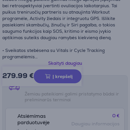
bei retrospektyviai įvertinti ovuliacijos laikotarpius. Tai
puikus treniruočių partneris su atnaujinta Workout
programėle, Activity žiedais ir integruotu GPS. Išlikite
pasiekiami skambučių, žinučių ir Siri pagalba, o tokios
saugumo funkcijos kaip SOS, kritimo ir eismo įvykio
aptikimas suteiks daugiau ramybės kiekvieną dieną.
• Sveikatos stebėsena su Vitals ir Cycle Tracking
programėlėmis
• Pažangi miego analizė ir miego apnėjos įspėjimai
Skaityti daugiau
• Patobulinta Workout programėlė, Activity žiedai ir
279.99
€
integruotas GPS
Į krepšelį
• Saugumo funkcijos: SOS, kritimo aptikimas, eismo įvykio
Pristatymo būdai
aptikimas
Žemiau pateikiami galimi pristatymo būdai ir
• Ryšio galimybės: Siri, skambučiai, žinutės ir Apple Pay
preliminarūs terminai
0 €
Atsiėmimas
parduotuvėje
Daugiau informacijos