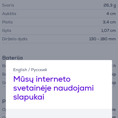
Svoris
26,3 g
Aukštis
4 cm
Plotis
3,4 cm
Gylis
1,07 cm
Dirželio dydis
130 - 180 mm
Baterija
Baterijos veikimo laikas
18 h
English
/
Русский
Belaidis įkrovimas
Taip
Mūsų interneto
Greitasis krovimas
Taip
svetainėje naudojami
slapukai
Programinė įranga
Operacinė sistema
Apple
Operacinės sistemos versija
watchOS 26