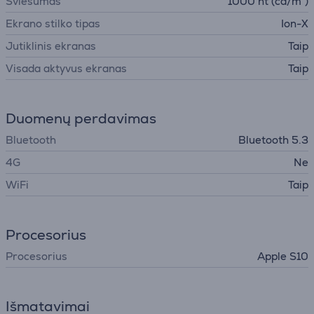
Šviesumas
1000 nt (cd/m²)
Ekrano stilko tipas
Ion-X
Jutiklinis ekranas
Taip
Visada aktyvus ekranas
Taip
Duomenų perdavimas
Bluetooth
Bluetooth 5.3
4G
Ne
WiFi
Taip
Procesorius
Procesorius
Apple S10
Išmatavimai