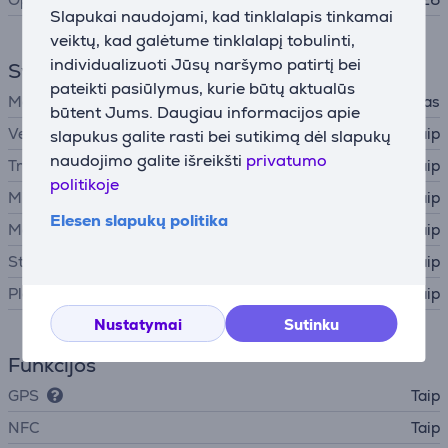
Slapukai naudojami, kad tinklalapis tinkamai
veiktų, kad galėtume tinklalapį tobulinti,
individualizuoti Jūsų naršymo patirtį bei
Sveikatos ir aktyvumo stebėjimas
pateikti pasiūlymus, kurie būtų aktualūs
Matavimo būdas
Riešas
būtent Jums. Daugiau informacijos apie
Veiklos sekimas
Taip
slapukus galite rasti bei sutikimą dėl slapukų
naudojimo galite išreikšti
privatumo
Treniruočių režimai
Taip
politikoje
Miego sekimas
Taip
Elesen slapukų politika
Moterų sveikatos stebėjimas
Taip
Streso lygio funkcijos
Taip
Plaukimo treniruočių režimas
Taip
Nustatymai
Sutinku
Funkcijos
GPS
Taip
NFC
Taip