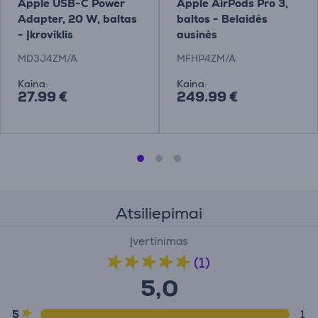
Apple USB-C Power
Apple AirPods Pro 3,
Adapter, 20 W, baltas
baltos - Belaidės
- Įkroviklis
ausinės
MD3J4ZM/A
MFHP4ZM/A
Kaina:
Kaina:
27.99 €
249.99 €
Atsiliepimai
Įvertinimas
(1)
5,0
5
1