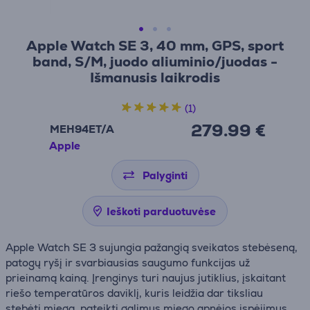
Apple Watch SE 3, 40 mm, GPS, sport
band, S/M, juodo aliuminio/juodas -
Išmanusis laikrodis
(1)
279.99 €
MEH94ET/A
Apple
Palyginti
Ieškoti parduotuvėse
Apple Watch SE 3 sujungia pažangią sveikatos stebėseną,
patogų ryšį ir svarbiausias saugumo funkcijas už
prieinamą kainą. Įrenginys turi naujus jutiklius, įskaitant
riešo temperatūros daviklį, kuris leidžia dar tiksliau
stebėti miegą, pateikti galimus miego apnėjos įspėjimus