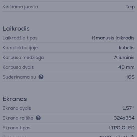
Keičiama juosta
Taip
Laikrodis
Laikrodžio tipas
Išmanusis laikrodis
Komplektacijoje
kabelis
Korpuso medžiaga
Aliuminis
Korpuso dydis
40 mm
Suderinama su
iOS
Ekranas
Ekrano dydis
1,57 "
Ekrano raiška
324x394
Ekrano tipas
LTPO OLED