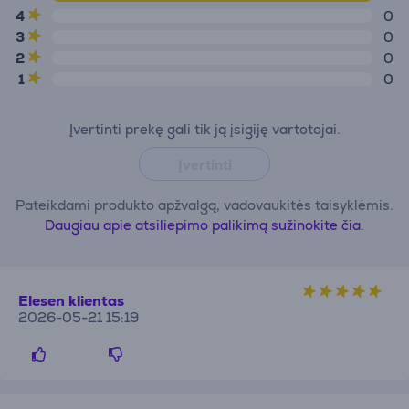
4
0
3
0
2
0
1
0
Įvertinti prekę gali tik ją įsigiję vartotojai.
Įvertinti
Pateikdami produkto apžvalgą, vadovaukitės taisyklėmis.
Daugiau apie atsiliepimo palikimą sužinokite čia.
Elesen klientas
2026-05-21 15:19