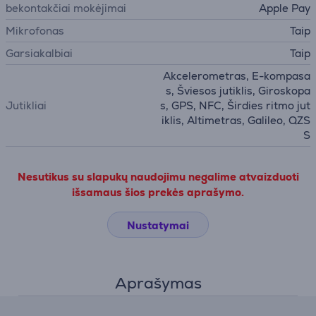
bekontakčiai mokėjimai
Apple Pay
Mikrofonas
Taip
Garsiakalbiai
Taip
Akcelerometras, E-kompasa
s, Šviesos jutiklis, Giroskopa
Jutikliai
s, GPS, NFC, Širdies ritmo jut
iklis, Altimetras, Galileo, QZS
S
Nesutikus su slapukų naudojimu negalime atvaizduoti
išsamaus šios prekės aprašymo.
Nustatymai
Aprašymas