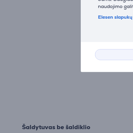
naudojimo galit
Elesen slapukų 
Šaldytuvas be šaldiklio