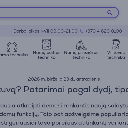
Darbo laikas I-VII 09:00-21:00
+370 4 620 0100
Namų buities
Namų priežiūros
Virtuvės
arso technika
technika
technika
technika
2026 m. birželio 23 d., antradienis
ytuvą? Patarimai pagal dydį, tip
iausia atkreipti dėmesį renkantis naują šaldytu
ldomų funkcijų. Taip pat apžvelgsime populiar
sti geriausiai tavo poreikius atitinkantį varian