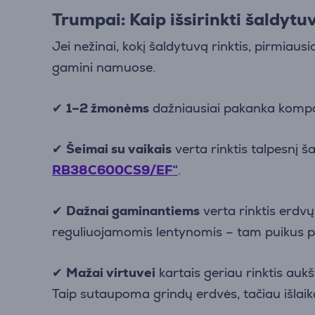
Trumpai: Kaip išsirinkti šaldytu
Jei nežinai, kokį šaldytuvą rinktis, pirmiausi
gamini namuose.
✔
1–2 žmonėms
dažniausiai pakanka kompak
✔
Šeimai su vaikais
verta rinktis talpesnį 
RB38C600CS9/EF“
.
✔
Dažnai gaminantiems
verta rinktis erdvų
reguliuojamomis lentynomis – tam puikus 
✔
Mažai virtuvei
kartais geriau rinktis aukš
Taip sutaupoma grindų erdvės, tačiau išl