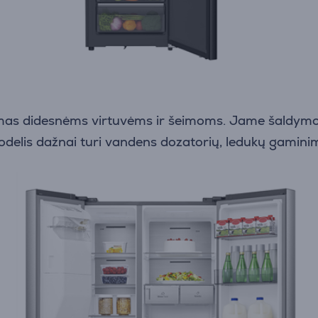
s didesnėms virtuvėms ir šeimoms. Jame šaldymo ir š
delis dažnai turi vandens dozatorių, ledukų gaminimo