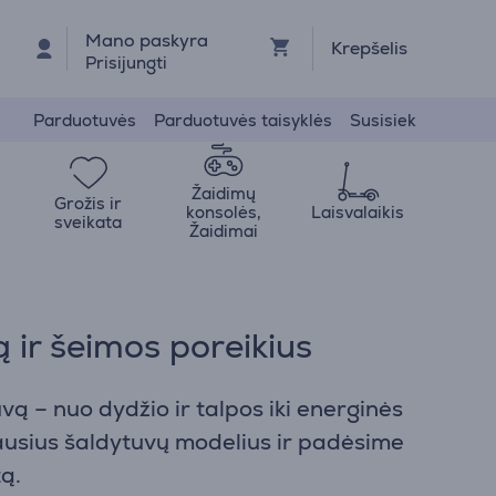
Mano paskyra
Krepšelis
Prisijungti
Parduotuvės
Parduotuvės taisyklės
Susisiek
Žaidimų
Grožis ir
konsolės,
Laisvalaikis
sveikata
Žaidimai
ą ir šeimos poreikius
vą – nuo dydžio ir talpos iki energinės
iausius šaldytuvų modelius ir padėsime
tą.