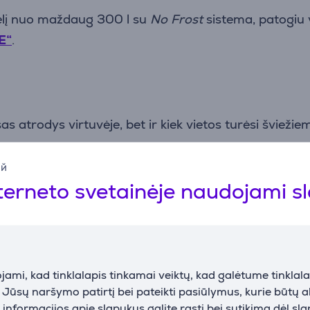
delį nuo maždaug 300 l su
No Frost
sistema, patogiu 
E“
.
isas atrodys virtuvėje, bet ir kiek vietos turėsi švie
ий
terneto svetainėje naudojami s
ai pastatomas šaldytuvas
gali turėti šaldiklį viršuje
naudojamas šaldytuvo skyrius yra akių lygyje, o reči
ami, kad tinklalapis tinkamai veiktų, kad galėtume tinklalap
i Jūsų naršymo patirtį bei pateikti pasiūlymus, kurie būtų 
nformacijos apie slapukus galite rasti bei sutikimą dėl sl