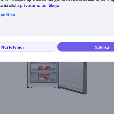
e išreikšti
privatumo politikoje
politika
Nustatymai
Sutinku