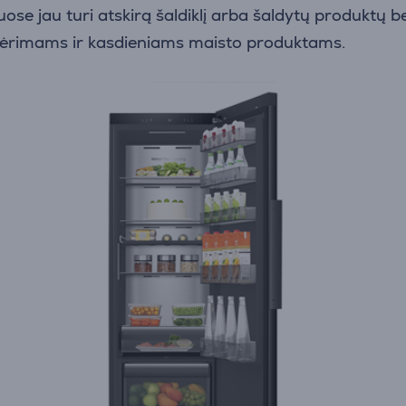
ose jau turi atskirą šaldiklį arba šaldytų produktų be
gėrimams ir kasdieniams maisto produktams.