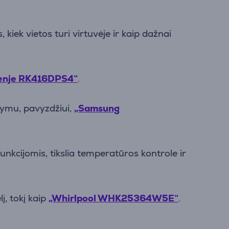
 kiek vietos turi virtuvėje ir kaip dažnai
enje RK416DPS4“
.
tymu, pavyzdžiui,
„Samsung
nkcijomis, tikslia temperatūros kontrole ir
į, tokį kaip
„Whirlpool WHK25364W5E“
.