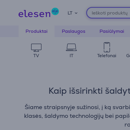
LT
Produktai
Paslaugos
Pasiūlymai
TV
IT
Telefonai
G
Kaip išsirinkti šald
Šiame straipsnyje sužinosi, į ką svarb
klasės, šaldymo technologijų bei papi
ra