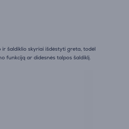
aldiklio skyriai išdėstyti greta, todėl
 funkciją ar didesnės talpos šaldiklį.