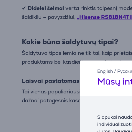
✔
Didelei šeimai
verta rinktis talpesnį mo
šaldikliu – pavyzdžiui,
„Hisense RS818N4TI
Kokie būna šaldytuvų tipai?
Šaldytuvo tipas lemia ne tik tai, kaip prieta
produktams bei kasdieniam naudojimui.
English
/
Русск
Mūsų in
Laisvai pastatomas šaldytuvas
Tai vienas populiariausių pasirinkimų.
Laisv
dažnai patogesnis kasdien, nes dažniausiai 
Slapukai naudoj
individualizuot
Jums. Daugiau i