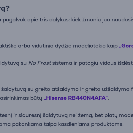
vą?
a pagalvok apie tris dalykus: kiek žmonių juo naudosis,
tiško arba vidutinio dydžio modeliotokio kaip
„Gor
šaldytuvą su
No Frost
sistema ir patogiu vidaus išdės
 šaldytuvą su greito atšaldymo ir greito užšaldymo fu
pasirinkimas būtų
„Hisense RB440N4AFA“
.
tesnį ir siauresnį šaldytuvą nei žemą, bet platų model
aikoma pakankama talpa kasdieniams produktams.