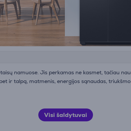
ietaisų namuose. Jis perkamas ne kasmet, tačiau naud
ą, bet ir talpą, matmenis, energijos sąnaudas, triukšmo 
Visi šaldytuvai