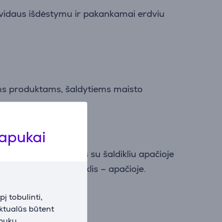
vidaus išdėstymu ir pakankamai erdviu
žiems produktams, šaldytiems maisto
lapukai
 arba apačioje. Modelis su šaldikliu apačioje
au naudojamas šaldiklis – apačioje.
į tobulinti,
aktualūs būtent
apukų