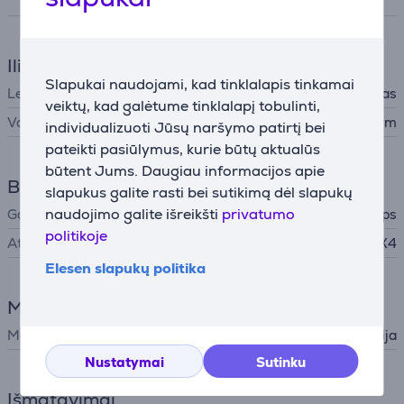
Iliuminatorius
Slapukai naudojami, kad tinklalapis tinkamai
Lempos tipas
LED apšvietimas
veiktų, kad galėtume tinklalapį tobulinti,
Vardinis šviesos srautas
160 lm
individualizuoti Jūsų naršymo patirtį bei
pateikti pasiūlymus, kurie būtų aktualūs
būtent Jums. Daugiau informacijos apie
Bendri parametrai
slapukus galite rasti bei sutikimą dėl slapukų
naudojimo galite išreikšti
privatumo
Gamintojas
Philips
politikoje
Atsparumo klasė (IP)
IPX4
Elesen slapukų politika
Maitinimas
Maitinimo šaltinis
Baterija
Nustatymai
Sutinku
Išmatavimai