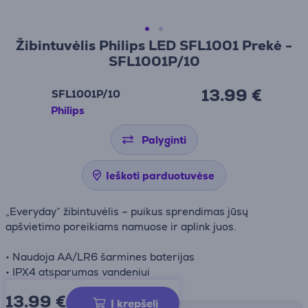
Žibintuvėlis Philips LED SFL1001 Prekė -
SFL1001P/10
13.99 €
SFL1001P/10
Philips
Palyginti
Ieškoti parduotuvėse
„Everyday“ žibintuvėlis – puikus sprendimas jūsų
apšvietimo poreikiams namuose ir aplink juos.
• Naudoja AA/LR6 šarmines baterijas
• IPX4 atsparumas vandeniui
13.99
€
Į krepšelį