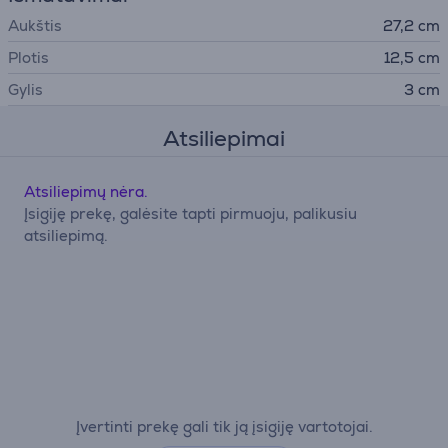
Aukštis
27,2 cm
Plotis
12,5 cm
Gylis
3 cm
Atsiliepimai
Atsiliepimų nėra.
Įsigiję prekę, galėsite tapti pirmuoju, palikusiu
atsiliepimą.
Įvertinti prekę gali tik ją įsigiję vartotojai.