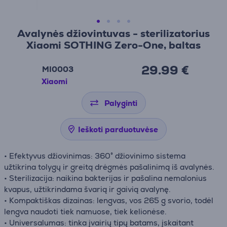
Avalynės džiovintuvas - sterilizatorius
Xiaomi SOTHING Zero-One, baltas
29.99 €
MI0003
Xiaomi
Palyginti
Ieškoti parduotuvėse
• Efektyvus džiovinimas: 360° džiovinimo sistema
užtikrina tolygų ir greitą drėgmės pašalinimą iš avalynės.
• Sterilizacija: naikina bakterijas ir pašalina nemalonius
kvapus, užtikrindama švarią ir gaivią avalynę.
• Kompaktiškas dizainas: lengvas, vos 265 g svorio, todėl
lengva naudoti tiek namuose, tiek kelionėse.
• Universalumas: tinka įvairių tipų batams, įskaitant