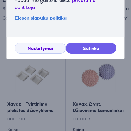
naudojimo galite išreikšti
privatumo
politikoje
Spalva
Balta
Elesen slapukų politika
Gamintojas
Xiaomi
Priedai
Nustatymai
Sutinku
Xavax - Tvirtinimo
Xavax, 2 vnt. -
plokštės džiovyklėms
Džiovinimo kamuoliukai
00111310
00111013
Kaina:
Kaina: