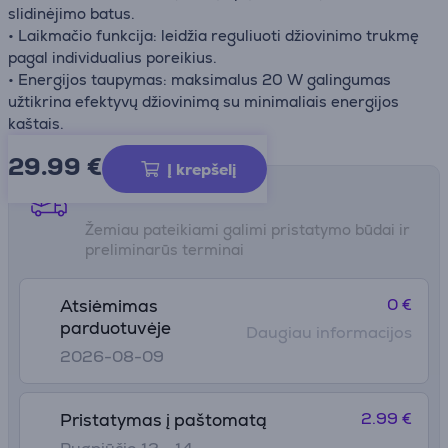
slidinėjimo batus.
• Laikmačio funkcija: leidžia reguliuoti džiovinimo trukmę
pagal individualius poreikius.
• Energijos taupymas: maksimalus 20 W galingumas
užtikrina efektyvų džiovinimą su minimaliais energijos
kaštais.
29.99
€
Į krepšelį
Pristatymo būdai
Žemiau pateikiami galimi pristatymo būdai ir
preliminarūs terminai
0 €
Atsiėmimas
parduotuvėje
Daugiau informacijos
2026-08-09
2.99 €
Pristatymas į paštomatą