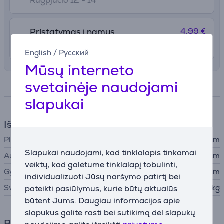
Rugpjūčio 12 - 14
4.99 €
Pristatymas į namus
Rugpjūčio 12 - 14
English
/
Русский
Mūsų interneto
svetainėje naudojami
Specifikacija
slapukai
Išmatavimai
Plotis
2,9 cm
Slapukai naudojami, kad tinklalapis tinkamai
Aukštis
7,1 cm
veiktų, kad galėtume tinklalapį tobulinti,
Gylis
17 cm
individualizuoti Jūsų naršymo patirtį bei
Svoris
0,265 kg
pateikti pasiūlymus, kurie būtų aktualūs
būtent Jums. Daugiau informacijos apie
slapukus galite rasti bei sutikimą dėl slapukų
Bendri parametrai