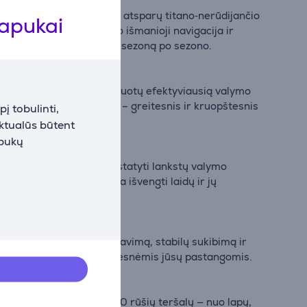
to korpusą ir korozijai atsparų titano‑nerūdijančio
lapukai
pagal IP68 standartą, o išmanioji navigacija ir
žtikrina patikimą valymą sezoną po sezono.
tį ir judėjimą, kad suplanuotų efektyviausią valymo
no padengimą. Rezultatas – greitesnis ir kruopštesnis
į tobulinti,
aktualūs būtent
apukų
jų efektyvumo lygių ir nustatyti lankstų valymo
valdomas dizainas leidžia išvengti laidų ir jų
1 užtikrina tikslų manevravimą, stabilų sukibimą ir
 ir efektyvesnį valymą mažesnėmis jūsų pastangomis.
P1 sulaikyti daugiau nei 10 rūšių teršalų — nuo lapų,