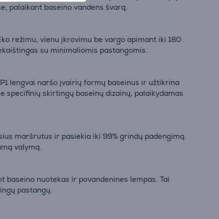
uose, palaikant baseino vandens švarą.
Eko režimu, vienu įkrovimu be vargo apimant iki 180
riekaištingas su minimaliomis pastangomis.
1 lengvai naršo įvairių formų baseinus ir užtikrina
rie specifinių skirtingų baseinų dizainų, palaikydamas
ius maršrutus ir pasiekia iki 99% grindų padengimą.
kiamą valymą.
ant baseino nuotekas ir povandenines lempas. Tai
tingų pastangų.