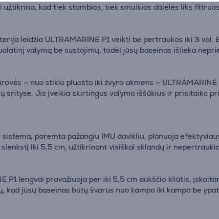
Tai užtikrina, kad tiek stambios, tiek smulkios dalelės liks filtr
terija leidžia ULTRAMARINE P1 veikti be pertraukos iki 3 val. 
nuolatinį valymą be sustojimų, todėl jūsų baseinas išlieka nep
vairovės — nuo stiklo pluošto iki žvyro akmens — ULTRAMARINE P
 srityse. Jis įveikia skirtingus valymo iššūkius ir prisitaiko p
sistema, paremta pažangiu IMU davikliu, planuoja efektyviaus
kia slenkstį iki 5,5 cm, užtikrinant visiškai sklandų ir nepertrau
 P1 lengvai pravažiuoja per iki 5,5 cm aukščio kliūtis, įskait
ų, kad jūsų baseinas būtų švarus nuo kampo iki kampo be ypa