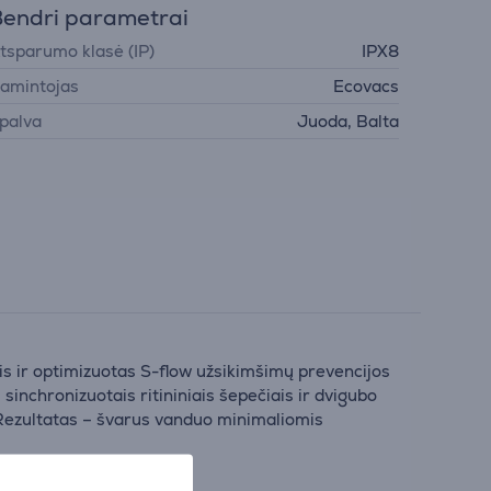
endri parametrai
tsparumo klasė (IP)
IPX8
amintojas
Ecovacs
palva
Juoda, Balta
s ir optimizuotas S-flow užsikimšimų prevencijos
sinchronizuotais ritininiais šepečiais ir dvigubo
. Rezultatas – švarus vanduo minimaliomis