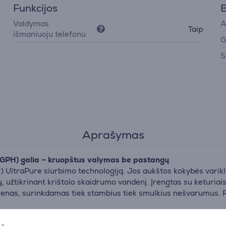
Funkcijos
B
Valdymas
A
Taip
išmaniuoju telefonu
G
S
Aprašymas
0GPH) galia – kruopštus valymas be pastangų
ltraPure siurbimo technologiją. Jos aukštos kokybės varikli
 užtikrinant krištolo skaidrumo vandenį. Įrengtas su keturiais 
ir sienas, surinkdamas tiek stambius tiek smulkius nešvarumus