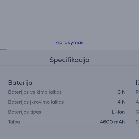
Aprašymas
Specifikacija
Baterija
I
Baterijos veikimo laikas
3 h
P
Baterijos įkrovimo laikas
4 h
A
Baterijos tipas
Li-Ion
G
Talpa
4600 mAh
S