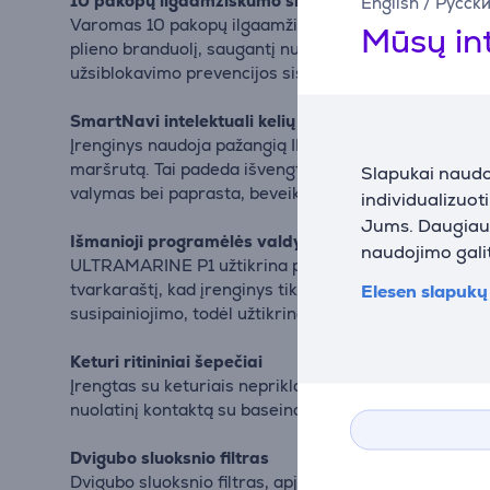
10 pakopų ilgaamžiškumo sistema – sukurta tarnaut
English
/
Русск
Varomas 10 pakopų ilgaamžiškumo sistemos, ULTRAMARI
Mūsų in
plieno branduolį, saugantį nuo cheminių medžiagų ir 
užsiblokavimo prevencijos sistema apsaugo nuo pažei
SmartNavi intelektuali kelių optimizacija – išmanu
Įrenginys naudoja pažangią IMU pagrindu veikiančią d
maršrutą. Tai padeda išvengti atsitiktinių susidūrimų
Slapukai naudoj
valymas bei paprasta, beveik autonominė baseino pri
individualizuot
Jums. Daugiau i
Išmanioji programėlės valdymas – be rūpesčių base
naudojimo galit
ULTRAMARINE P1 užtikrina patogią ir lengvai pritaikom
tvarkaraštį, kad įrenginys tiksliai valytų baseino dug
Elesen slapukų 
susipainiojimo, todėl užtikrina didesnį patogumą, la
Keturi ritininiai šepečiai
Įrengtas su keturiais nepriklausomai veikiančiais rit
nuolatinį kontaktą su baseino paviršiais. Jų sinchro
Dvigubo sluoksnio filtras
Dvigubo sluoksnio filtras, apjungiantis 180 mikronų iš