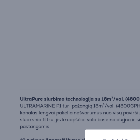
UltraPure siurbimo technologija su 18m³/val. (480
ULTRAMARINE P1 turi pažangią 18m³/val. (4800GPH) U
kanalas lengvai pakelia nešvarumus nuo visų paviršių,
sluoksnio filtru, jis kruopščiai valo baseino dugną 
pastangomis.