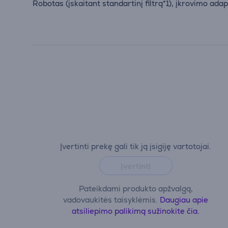
Robotas (įskaitant standartinį filtrą*1), įkrovimo ada
Įvertinti prekę gali tik ją įsigiję vartotojai.
Įvertinti
Pateikdami produkto apžvalgą,
vadovaukitės taisyklėmis.
Daugiau apie
atsiliepimo palikimą sužinokite čia.