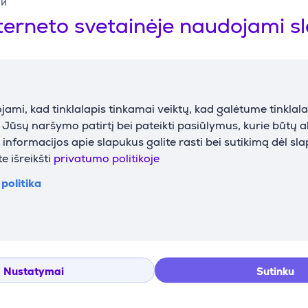
i, valyti be apribojimų
ий
NE P1 projektuotas ilgaamžiškumui. Jis turi jūrinio standar
terneto svetainėje naudojami s
dėvėjimosi. Svarbūs elektroniniai komponentai pilnai sandarūs 
dimų ir optimizuoja valymo maršrutus. Šių savybių derinys u
s judėjimas, valymas be pertraukų
augiasensorinę navigacijos sistemą, kuri nuolat stebi jo padė
 ir nereikalingo tų pačių vietų valymo, užtikrinant pilną basei
ami, kad tinklalapis tinkamai veiktų, kad galėtume tinklalap
ežiūra.
i Jūsų naršymo patirtį bei pateikti pasiūlymus, kurie būtų 
nformacijos apie slapukus galite rasti bei sutikimą dėl sl
ino priežiūra, visiškai automatizuota
e išreikšti
privatumo politikoje
ą valymo patirtį. Galite pasirinkti iš trijų valymo režimų, tri
ną, sienas arba visą baseiną. Visiškai belaidis, per programėlę 
politika
nkstumą ir paprastą nuotolinį valdymą.
ininiais šepečiais, išdėstytais priekyje ir gale, ULTRAMARINE P
ninis veikimas giliai šveičia sienas, užtikrindamas vienodesnį
Nustatymai
Sutinku
orinę tinklelę ir 3 mikronų vidinį filtrą, leidžia ULTRAMARINE 