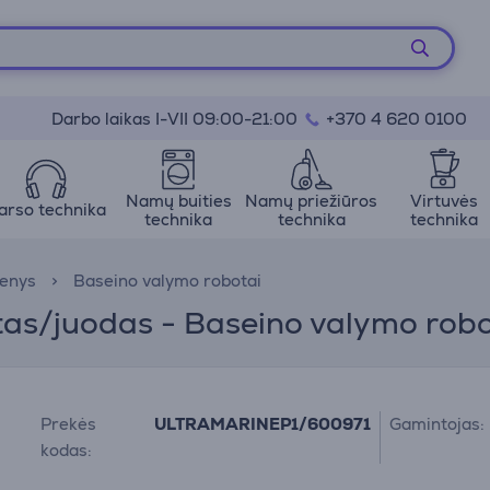
Darbo laikas I-VII 09:00-21:00
+370 4 620 0100
Namų buities
Namų priežiūros
Virtuvės
arso technika
technika
technika
technika
enys
Baseino valymo robotai
tas/juodas - Baseino valymo rob
Prekės
ULTRAMARINEP1/600971
Gamintojas:
kodas: