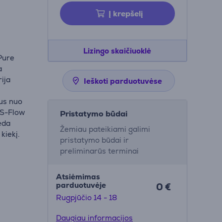
Į krepšelį
Lizingo skaičiuoklė
Pure
a
rija
Ieškoti parduotuvėse
us nuo
s S-Flow
Pristatymo būdai
eda
Žemiau pateikiami galimi
kiekį.
pristatymo būdai ir
preliminarūs terminai
Atsiėmimas
parduotuvėje
0 €
Rugpjūčio 14 - 18
Daugiau informacijos