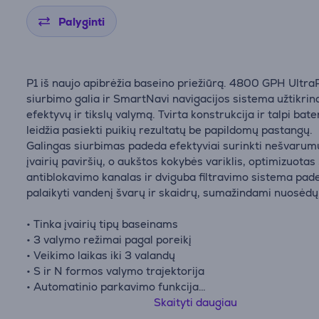
Palyginti
P1 iš naujo apibrėžia baseino priežiūrą. 4800 GPH Ultra
siurbimo galia ir SmartNavi navigacijos sistema užtikrin
efektyvų ir tikslų valymą. Tvirta konstrukcija ir talpi bate
leidžia pasiekti puikių rezultatų be papildomų pastangų.
Galingas siurbimas padeda efektyviai surinkti nešvarum
įvairių paviršių, o aukštos kokybės variklis, optimizuota
antiblokavimo kanalas ir dviguba filtravimo sistema pad
palaikyti vandenį švarų ir skaidrų, sumažindami nuosėdų 
• Tinka įvairių tipų baseinams
• 3 valymo režimai pagal poreikį
• Veikimo laikas iki 3 valandų
• S ir N formos valymo trajektorija
• Automatinio parkavimo funkcija
• Pagalbiniai ratukai padeda įveikti iki 5 cm kliūtis
Skaityti daugiau
• Valdymas per mobiliąją programėlę