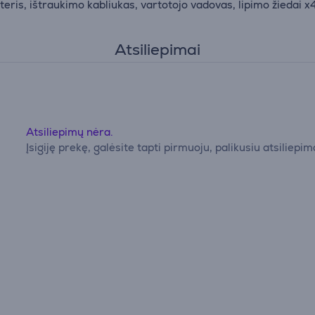
pteris, ištraukimo kabliukas, vartotojo vadovas, lipimo žiedai x
Atsiliepimai
Atsiliepimų nėra.
Įsigiję prekę, galėsite tapti pirmuoju, palikusiu atsiliepim