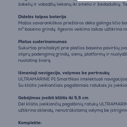
šakelių ir vabzdžių liekanų iki smėlio ir žiedadulkių. 
Didelės talpos baterija
Mažos savarankiškos priežiūros dėka galinga ličio ba
m² baseino grindų. Ilgesnis veikimo laikas užtikrina 
Platus suderinamumas
Sukurtas prisitaikyti prie plačios baseino paviršių į
stiprų padengimą grindų, sienų, platformų ir nuolydžių
nuolatinę švarą.
Išmanioji navigacija, valymas be pertraukų
ULTRAMARINE P1 SmartNavi intelektuali navigacijos 
Su kliūtis įveikiančiais pagalbiniais ratukais jis įvei
Gebėjimas įveikti kliūtis iki 5,5 cm
Dėl kliūtis įveikiančių pagalbinių ratukų ULTRAMARINE
užtikrina sklandų, nenutrūkstamą valymą be įstrigim
Komplekte: