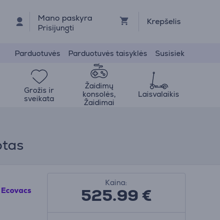
Mano paskyra
Krepšelis
Prisijungti
Parduotuvės
Parduotuvės taisyklės
Susisiek
Žaidimų
Grožis ir
konsolės,
Laisvalaikis
sveikata
Žaidimai
otas
Kaina:
525.99
€
Ecovacs