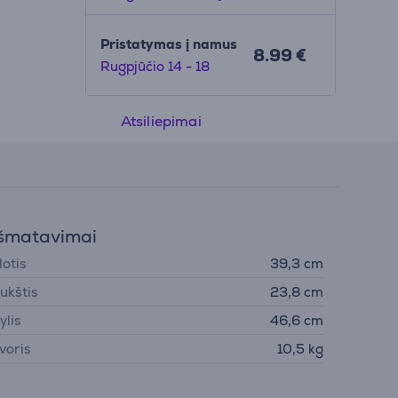
Pristatymas į namus
8.99 €
Rugpjūčio 14 - 18
Atsiliepimai
šmatavimai
lotis
39,3 cm
ukštis
23,8 cm
ylis
46,6 cm
voris
10,5 kg