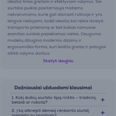
idealiai tinka greitam ir efektyviam valymui. Šie
siurbliai puikiai pasitarnauja mažiems
nešvarumams, kurie gali atsirasti rutinoje ir yra
lengvai nešiojami, todėl idealūs kai reikia išvalyti
transporto priemonę ar bet kokias namuose
esančias sunkiai pasiekiamas vietas. Dauguma
modelių džiugina moderniu dizainu ir
ergonomiška forma, kuri leidžia greitai ir patogiai
atlikti valymo darbus.
Skaityti daugiau
Dulkių siurbliai robotai
Dulkių siurbliai robotai
yra inovatyvus
sprendimas, kuris leidžia automatizuoti valymo
Dažniausiai užduodami klausimai
procesą. Jie savarankiškai dirba pagal nustatytą
grafiką, todėl galite mėgautis švariais namais be
1. Kokį dulkių siurblio tipą rinktis – tradicinį,
pastangų. Dauguma robotų siurblių turi pažangią
belaidį ar robotą?
navigacijos sistemą, kuri padeda jiems išvengti
2. Į ką atkreipti dėmesį renkantis siurblį
kliūčių ir efektyviai išvalyti visą erdvę. Tai puikus
namams su gyvūnais?