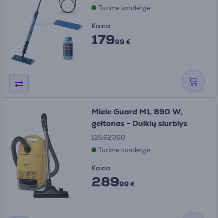
Turime sandėlyje
Kaina:
179
99 €
Miele Guard M1, 890 W,
geltonas - Dulkių siurblys
12562360
Turime sandėlyje
Kaina:
289
99 €