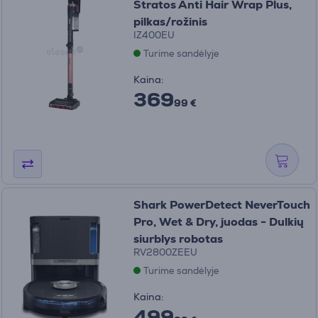
Stratos Anti Hair Wrap Plus,
pilkas/rožinis
IZ400EU
Turime sandėlyje
Kaina:
369
99 €
Shark PowerDetect NeverTouch
Pro, Wet & Dry, juodas - Dulkių
siurblys robotas
RV2800ZEEU
Turime sandėlyje
Kaina:
499