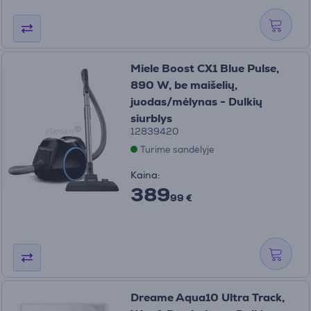
Miele Boost CX1 Blue Pulse,
890 W, be maišelių,
juodas/mėlynas - Dulkių
siurblys
12839420
Turime sandėlyje
Kaina:
389
99 €
Dreame Aqua10 Ultra Track,