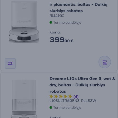
ir plaunantis, baltas - Dulkių
siurblys robotas
RLL11GC
Turime sandėlyje
Kaina:
399
99 €
Dreame L10s Ultra Gen 3, wet &
dry, baltas - Dulkių siurblys
robotas
(4)
L10SULTRAGEN3-RLL53W
Turime sandėlyje
Kaina: