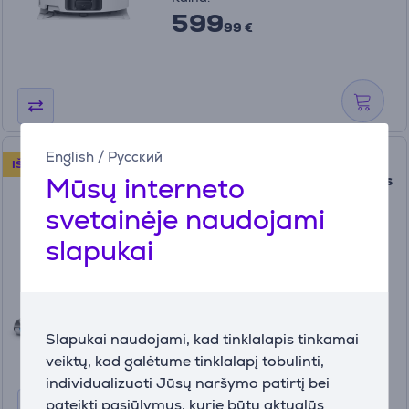
599
99 €
English
/
Русский
Tefal X-Clean 7, šlapias
IŠBANDYK 30 DIENŲ
Mūsų interneto
valymas, juodas/aukso spalvos
- Belaidis siurblys kietoms
svetainėje naudojami
grindims
slapukai
GF5736F4
Turime sandėlyje
Kaina:
499
99 €
Slapukai naudojami, kad tinklalapis tinkamai
veiktų, kad galėtume tinklalapį tobulinti,
individualizuoti Jūsų naršymo patirtį bei
pateikti pasiūlymus, kurie būtų aktualūs