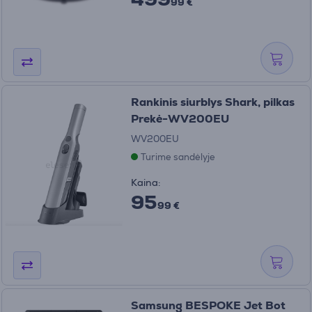
99 €
Rankinis siurblys Shark, pilkas
Prekė-WV200EU
WV200EU
Turime sandėlyje
Kaina:
95
99 €
Samsung BESPOKE Jet Bot