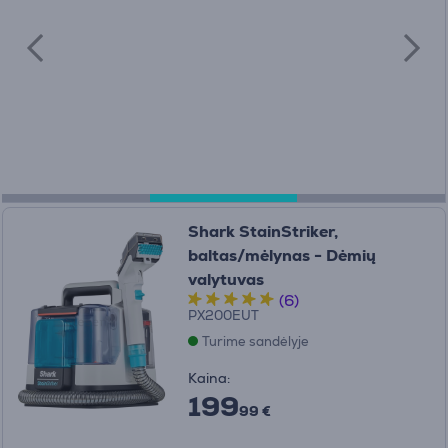
Shark StainStriker,
baltas/mėlynas - Dėmių
valytuvas
(6)
PX200EUT
Turime sandėlyje
Kaina:
199
99 €