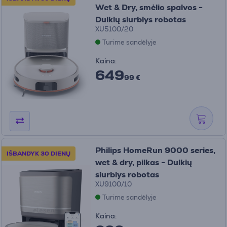
Wet & Dry, smėlio spalvos -
Dulkių siurblys robotas
XU5100/20
Turime sandėlyje
Kaina:
649
99 €
Philips HomeRun 9000 series,
IŠBANDYK 30 DIENŲ
wet & dry, pilkas - Dulkių
siurblys robotas
XU9100/10
Turime sandėlyje
Kaina: