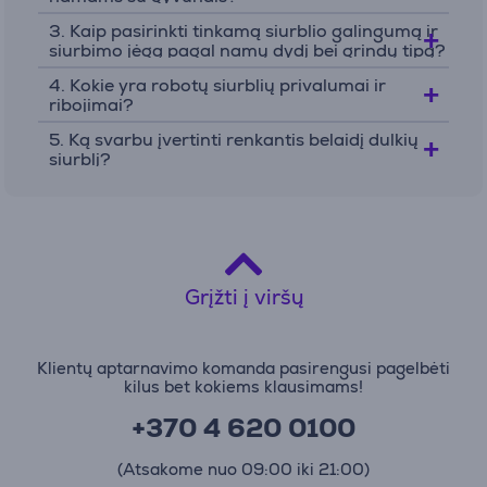
pasirinkimas užimtiems žmonėms, kurie nori
3. Kaip pasirinkti tinkamą siurblio galingumą ir
optimizuoti valymo procesą.
siurbimo jėgą pagal namų dydį bei grindų tipą?
4. Kokie yra robotų siurblių privalumai ir
ribojimai?
Plaunantys dulkių siurbliai
5. Ką svarbu įvertinti renkantis belaidį dulkių
Plaunantys dulkių siurbliai
yra universalus
siurblį?
sprendimas, kuris suteikia galimybę ne tik siurbti,
bet ir plauti paviršius. Jie puikiai tinka kietoms
grindims ir kilimams, nes gali pašalinti sunkiai
įveikiamus nešvarumus. Daugeliu atvejų juos
galima naudoti tik su vandeniu, tad nereikia
Grįžti į viršų
didelių kiekio specialių cheminių medžiagų. Šie
siurbliai yra idealūs šeimoms su vaikais ir
gyvūnais, kuriems reikia intensyvaus valymo.
Klientų aptarnavimo komanda pasirengusi pagelbėti
kilus bet kokiems klausimams!
Dulkių siurblių priedai
+370 4 620 0100
Norint pasiekti geriausius valymo rezultatus –
(Atsakome nuo 09:00 iki 21:00)
svarbu turėti tinkamus priedus. Elesen