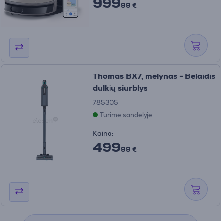
999
99 €
Thomas BX7, mėlynas - Belaidis
dulkių siurblys
785305
Turime sandėlyje
Kaina:
499
99 €