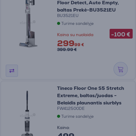
Floor Detect, Auto Empty,
baltas Prekė-BU3521EU
BU3521EU
Turime sandėlyje
-100 €
Kaina su nuolaida
299
99 €
399.99 €
Tineco Floor One S5 Stretch
Extreme, baltas/juodas -
Belaidis plaunantis siurblys
FW412500DE
Turime sandėlyje
Kaina: