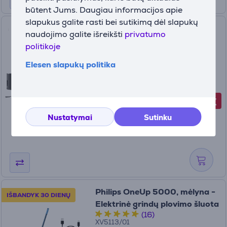
būtent Jums. Daugiau informacijos apie
slapukus galite rasti bei sutikimą dėl slapukų
Dreame X50 Master, Wet &
naudojimo galite išreikšti
privatumo
Dry, juodas - Dulkių siurblys
politikoje
robotas
(5)
Elesen slapukų politika
RLX86CE
Turime sandėlyje
-419 €
Kaina su nuolaida
779
Nustatymai
Sutinku
99 €
1199 €
Philips OneUp 5000, mėlyna -
IŠBANDYK 30 DIENŲ
Elektrinė grindų plovimo šluota
(16)
XV5113/01