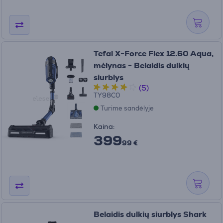
Tefal X-Force Flex 12.60 Aqua,
mėlynas - Belaidis dulkių
siurblys
(5)
TY98C0
Turime sandėlyje
Kaina:
399
99 €
Belaidis dulkių siurblys Shark