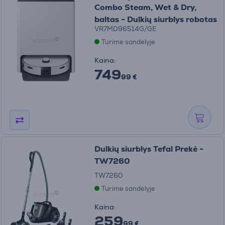
Combo Steam, Wet & Dry,
baltas - Dulkių siurblys robotas
VR7MD96514G/GE
Turime sandėlyje
Kaina:
749
99 €
Dulkių siurblys Tefal Prekė -
TW7260
TW7260
Turime sandėlyje
Kaina:
259
99 €