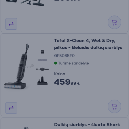
Tefal X-Clean 4, Wet & Dry,
pilkas - Belaidis dulkių siurblys
GF5035F0
Turime sandėlyje
Kaina:
459
99 €
Dulkių siurblys - šluota Shark