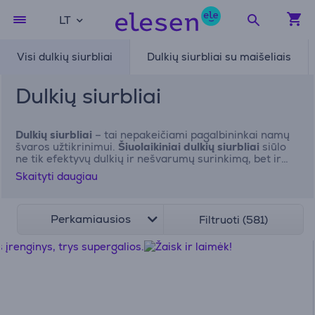
LT
Visi dulkių siurbliai
Dulkių siurbliai su maišeliais
Dulkių siurbliai
Dulkių siurbliai
– tai nepakeičiami pagalbininkai namų
švaros užtikrinimui.
Šiuolaikiniai dulkių siurbliai
siūlo
ne tik efektyvų dulkių ir nešvarumų surinkimą, bet ir
pažangias technologijas, kurios palengvina valymą.
Skaityti daugiau
Nesvarbu, ar ieškote kompaktiško modelio mažoms
erdvėms, ar galingo siurblio didesniems plotams –
Elesen
prekybos vietoje rasite labiausiai Jūsų
poreikiams tinkamą siurblį. Mėgaukitės švariais namais
Perkamiausios
Filtruoti (581)
be jokio vargo.