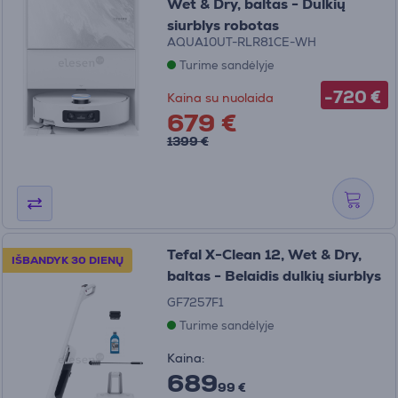
Wet & Dry, baltas - Dulkių
siurblys robotas
AQUA10UT-RLR81CE-WH
Turime sandėlyje
-720 €
Kaina su nuolaida
679 €
1399 €
Tefal X-Clean 12, Wet & Dry,
IŠBANDYK 30 DIENŲ
baltas - Belaidis dulkių siurblys
GF7257F1
Turime sandėlyje
Kaina:
689
99 €