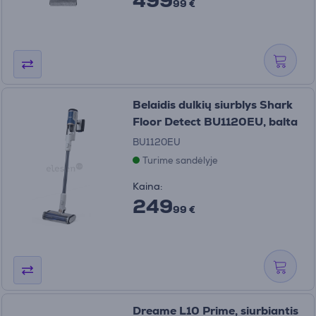
499
99 €
Belaidis dulkių siurblys Shark
Floor Detect BU1120EU, balta
BU1120EU
Turime sandėlyje
Kaina:
249
99 €
Dreame L10 Prime, siurbiantis