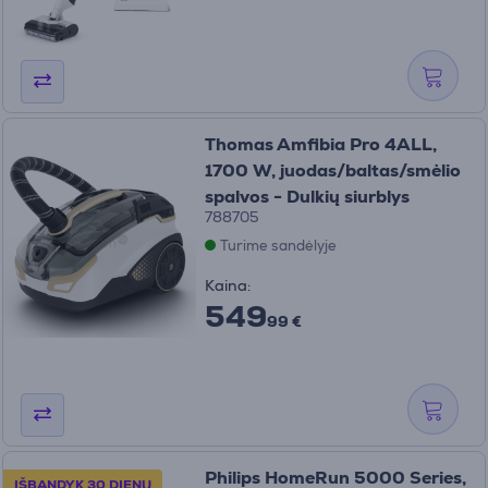
Thomas Amfibia Pro 4ALL,
1700 W, juodas/baltas/smėlio
spalvos - Dulkių siurblys
788705
Turime sandėlyje
Kaina:
549
99 €
Philips HomeRun 5000 Series,
IŠBANDYK 30 DIENŲ