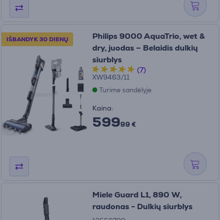
Philips 9000 AquaTrio, wet &
IŠBANDYK 30 DIENŲ
dry, juodas – Belaidis dulkių
siurblys
(7)
XW9463/11
Turime sandėlyje
Kaina:
599
99 €
Miele Guard L1, 890 W,
raudonas - Dulkių siurblys