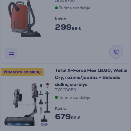
12559700
Turime sandėlyje
Kaina:
299
99 €
Tefal X-Force Flex 16.60, Wet &
IŠBANDYK 30 DIENŲ
Dry, rožinis/juodas - Belaidis
dulkių siurblys
TY9CD9E0
Turime sandėlyje
Kaina:
679
99 €