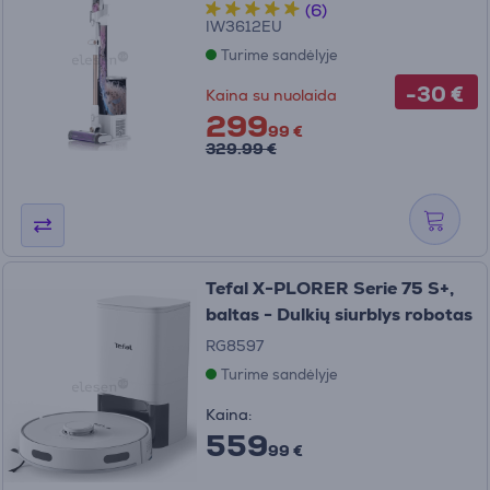
(6)
IW3612EU
Turime sandėlyje
-30 €
Kaina su nuolaida
299
99 €
329.99 €
Tefal X-PLORER Serie 75 S+,
baltas - Dulkių siurblys robotas
RG8597
Turime sandėlyje
Kaina:
559
99 €