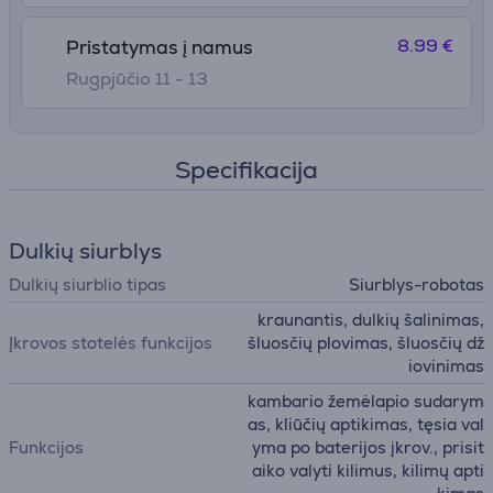
8.99 €
Pristatymas į namus
Rugpjūčio 11 - 13
Specifikacija
Dulkių siurblys
Dulkių siurblio tipas
Siurblys-robotas
kraunantis, dulkių šalinimas,
Įkrovos stotelės funkcijos
šluosčių plovimas, šluosčių dž
iovinimas
kambario žemėlapio sudarym
as, kliūčių aptikimas, tęsia val
Funkcijos
yma po baterijos įkrov., prisit
aiko valyti kilimus, kilimų apti