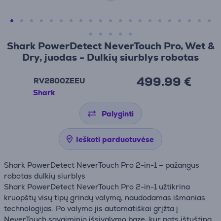
Shark PowerDetect NeverTouch Pro, Wet &
Dry, juodas - Dulkių siurblys robotas
499.99 €
RV2800ZEEU
Shark
Palyginti
Ieškoti parduotuvėse
Shark PowerDetect NeverTouch Pro 2-in-1 – pažangus
robotas dulkių siurblys
Shark PowerDetect NeverTouch Pro 2-in-1 užtikrina
kruopštų visų tipų grindų valymą, naudodamas išmanias
technologijas. Po valymo jis automatiškai grįžta į
NeverTouch savaiminio išsivalymo bazę, kur pats ištuština