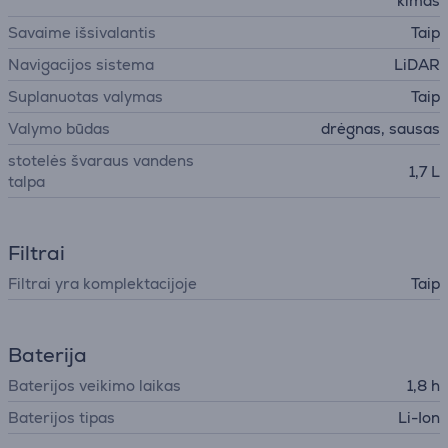
kimas
Savaime išsivalantis
Taip
Navigacijos sistema
LiDAR
Suplanuotas valymas
Taip
Valymo būdas
drėgnas, sausas
stotelės švaraus vandens
1,7 L
talpa
Filtrai
Filtrai yra komplektacijoje
Taip
Baterija
Baterijos veikimo laikas
1,8 h
Baterijos tipas
Li-Ion