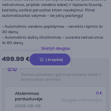
nešvarumus, pripildo vandens bakelį ir išplauna šluostę,
kad būtų visiškai paruoštas kitam naudojimui. Pilnai
automatizuotas valymas – be jokių pastangų!
• Automatinis vandens papildymas – nereikia rūpintis iki
30 dienų
• Automatinis dulkių ištuštinimas – surenka nešvarumus
iki 60 dienų
• Savaiminis šluostės išvalymas – po kiekvieno naudojimo
Skaityti daugiau
išplauna ir išdžiovina
499.99
€
• Išmanus kliūčių atpažinimas – lengvai įveikia slenksčius
Į krepšelį
ir išvengia įstrigimo
Pristatymo būdai
• Komplektacija: 1 „PowerDetect“ robotas, 1 „NeverTouch“
Žemiau pateikiami galimi pristatymo būdai ir
bazė, 1 kvapų mažinimo kasetė, 3 plaunamos
preliminarūs terminai
antimikrobinės šluostės, 1 šoninis šepetėlis, 1 filtras
0 €
Atsiėmimas
parduotuvėje
Daugiau informacijos
2026-08-09