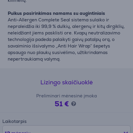
kilimėlių.
Puikus pasirinkimas namams su augintiniais
Anti-Allergen Complete Seal sistema sulaiko ir
nepraleidžia iki 99,9 % dulkių, alergenų ir kitų dirgiklių,
neleidžiant jiems pasklisti ore. Kvapų neutralizavimo
technologija padeda palaikyti gaivų patalpų orą, o
savaiminio išsivalymo „Anti Hair Wrap“ šepetys
apsaugo nuo plaukų susivėlimo, užtikrindamas
nepertraukiamą valymą.
Lizingo skaičiuoklė
Preliminari mėnesinė įmoka
51 €
Laikotarpis