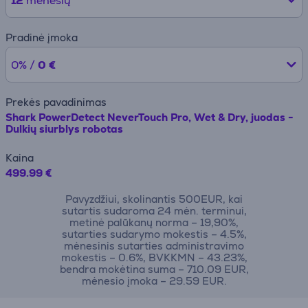
12
mėnesių
Pradinė įmoka
0% /
0 €
Prekės pavadinimas
Shark PowerDetect NeverTouch Pro, Wet & Dry, juodas -
Dulkių siurblys robotas
Kaina
499.99 €
Pavyzdžiui, skolinantis 500EUR, kai
sutartis sudaroma 24 mėn. terminui,
metinė palūkanų norma – 19,90%,
sutarties sudarymo mokestis – 4.5%,
mėnesinis sutarties administravimo
mokestis – 0.6%, BVKKMN – 43.23%,
bendra mokėtina suma – 710.09 EUR,
mėnesio įmoka – 29.59 EUR.