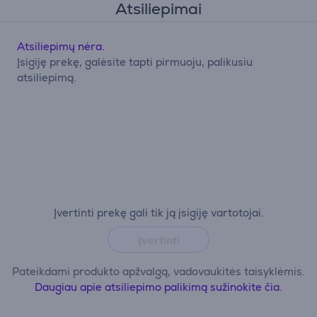
Atsiliepimai
Atsiliepimų nėra.
Įsigiję prekę, galėsite tapti pirmuoju, palikusiu
atsiliepimą.
Įvertinti prekę gali tik ją įsigiję vartotojai.
Įvertinti
Pateikdami produkto apžvalgą, vadovaukitės taisyklėmis.
Daugiau apie atsiliepimo palikimą sužinokite čia.