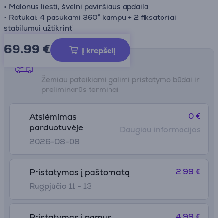
• Malonus liesti, švelni paviršiaus apdaila
• Ratukai: 4 pasukami 360° kampu + 2 fiksatoriai
stabilumui užtikrinti
69.99
€
Į krepšelį
Pristatymo būdai
Žemiau pateikiami galimi pristatymo būdai ir
preliminarūs terminai
0 €
Atsiėmimas
parduotuvėje
Daugiau informacijos
2026-08-08
2.99 €
Pristatymas į paštomatą
Rugpjūčio 11 - 13
4.99 €
Pristatymas į namus