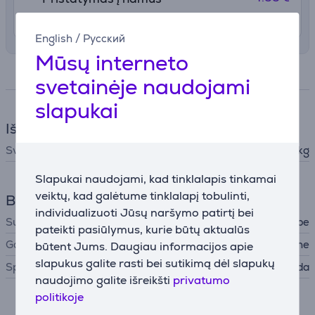
Rugpjūčio 11 - 13
English
/
Русский
Mūsų interneto
Specifikacija
svetainėje naudojami
slapukai
Išmatavimai
Svoris
0,83 kg
Slapukai naudojami, kad tinklalapis tinkamai
veiktų, kad galėtume tinklalapį tobulinti,
Bendri parametrai
individualizuoti Jūsų naršymo patirtį bei
Suderinama su
SteamOne Steamcube
pateikti pasiūlymus, kurie būtų aktualūs
Gamintojas
SteamOne
būtent Jums. Daugiau informacijos apie
slapukus galite rasti bei sutikimą dėl slapukų
Spalva
Juoda
naudojimo galite išreikšti
privatumo
politikoje