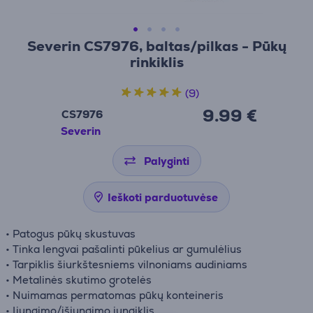
Severin CS7976, baltas/pilkas - Pūkų
rinkiklis
(9)
9.99 €
CS7976
Severin
Palyginti
Ieškoti parduotuvėse
• Patogus pūkų skustuvas
• Tinka lengvai pašalinti pūkelius ar gumulėlius
• Tarpiklis šiurkštesniems vilnoniams audiniams
• Metalinės skutimo grotelės
• Nuimamas permatomas pūkų konteineris
• Įjungimo/išjungimo jungiklis