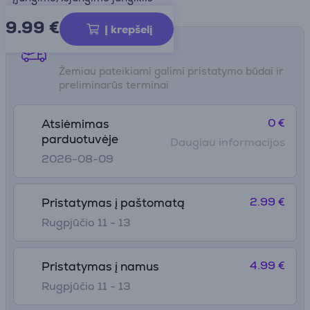
9.99
€
Į krepšelį
Pristatymo būdai
Žemiau pateikiami galimi pristatymo būdai ir
preliminarūs terminai
0 €
Atsiėmimas
parduotuvėje
Daugiau informacijos
2026-08-09
2.99 €
Pristatymas į paštomatą
Rugpjūčio 11 - 13
4.99 €
Pristatymas į namus
Rugpjūčio 11 - 13