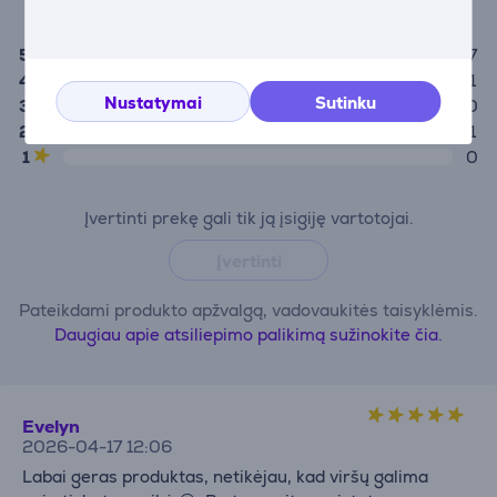
4,6
5
7
4
1
Nustatymai
Sutinku
3
0
2
1
1
0
Įvertinti prekę gali tik ją įsigiję vartotojai.
Įvertinti
Pateikdami produkto apžvalgą, vadovaukitės taisyklėmis.
Daugiau apie atsiliepimo palikimą sužinokite čia.
Evelyn
2026-04-17 12:06
Labai geras produktas, netikėjau, kad viršų galima