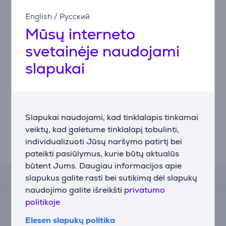
English
/
Русский
Mūsų interneto
svetainėje naudojami
slapukai
Philips GC026/80,
juodas/vario spalvos
- Pūkų rinkiklis
GC026/80
Slapukai naudojami, kad tinklalapis tinkamai
Kaina:
18.99 €
veiktų, kad galėtume tinklalapį tobulinti,
individualizuoti Jūsų naršymo patirtį bei
pateikti pasiūlymus, kurie būtų aktualūs
būtent Jums. Daugiau informacijos apie
Atsiliepimai
slapukus galite rasti bei sutikimą dėl slapukų
naudojimo galite išreikšti
privatumo
Įvertinimas
politikoje
(9)
Elesen slapukų politika