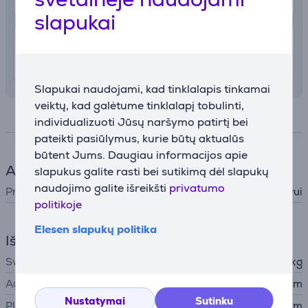
slapukai
4.99 €
Pristatymas į namus
nuo 09.07
Slapukai naudojami, kad tinklalapis tinkamai
veiktų, kad galėtume tinklalapį tobulinti,
Specifikacija
individualizuoti Jūsų naršymo patirtį bei
pateikti pasiūlymus, kurie būtų aktualūs
būtent Jums. Daugiau informacijos apie
Aksesuaras
slapukus galite rasti bei sutikimą dėl slapukų
naudojimo galite išreikšti
privatumo
Priedo tipas
Džiovintuvui
politikoje
Elesen slapukų politika
Išmatavimai
Svoris
0,971 kg
Aukštis
7,6 cm
Nustatymai
Sutinku
Plotis
48,3 cm