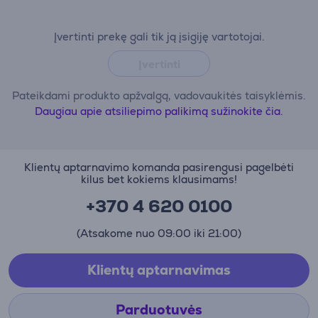
Įvertinti prekę gali tik ją įsigiję vartotojai.
Įvertinti
Pateikdami produkto apžvalgą, vadovaukitės taisyklėmis.
Daugiau apie atsiliepimo palikimą sužinokite čia.
Klientų aptarnavimo komanda pasirengusi pagelbėti
kilus bet kokiems klausimams!
+370 4 620 0100
(Atsakome nuo 09:00 iki 21:00)
Klientų aptarnavimas
Parduotuvės