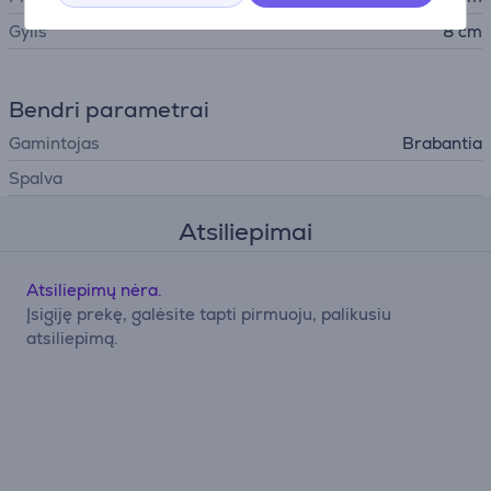
Gylis
8 cm
Bendri parametrai
Gamintojas
Brabantia
Spalva
Atsiliepimai
Atsiliepimų nėra.
Įsigiję prekę, galėsite tapti pirmuoju, palikusiu
atsiliepimą.