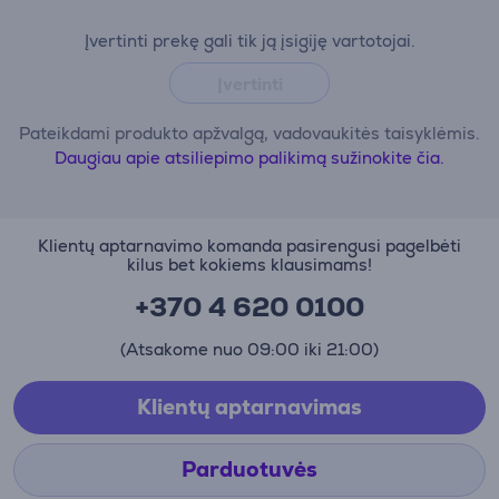
Įvertinti prekę gali tik ją įsigiję vartotojai.
Įvertinti
Pateikdami produkto apžvalgą, vadovaukitės taisyklėmis.
Daugiau apie atsiliepimo palikimą sužinokite čia.
Klientų aptarnavimo komanda pasirengusi pagelbėti
kilus bet kokiems klausimams!
+370 4 620 0100
(Atsakome nuo 09:00 iki 21:00)
Klientų aptarnavimas
Parduotuvės