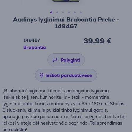
Audinys lyginimui Brabantia Prekė -
149467
39.99 €
149467
Brabantia
Palyginti
Ieškoti parduotuvėse
„Brabantia“ lyginimo kilimėlis palengvina lyginimą.
Išskleiskite jį ten, kur norite, ir - štai! - momentinė
lyginimo lenta, kurios matmenys yra 65 x 120 cm. Storas,
6 sluoksnių kilimėlis puikiai tinka lyginimui garais,
apsaugo paviršių po juo nuo karščio ir drėgmės bei tvirtai
laikosi vietoje dėl neslystančio pagrindo. Tai sprendimas
be raukšlių!