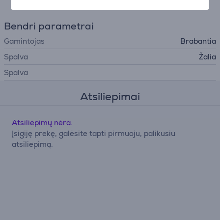
Bendri parametrai
Gamintojas
Brabantia
Spalva
Žalia
Spalva
Atsiliepimai
Atsiliepimų nėra.
Įsigiję prekę, galėsite tapti pirmuoju, palikusiu
atsiliepimą.