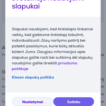
4.99 €
Pristatymas į namus
slapukai
Rugpjūčio 10 - 12
Slapukai naudojami, kad tinklalapis tinkamai
Specifikacija
veiktų, kad galėtume tinklalapį tobulinti,
individualizuoti Jūsų naršymo patirtį bei
pateikti pasiūlymus, kurie būtų aktualūs
Aksesuaras
būtent Jums. Daugiau informacijos apie
Priedo tipas
Priedas lyginimo lentai
slapukus galite rasti bei sutikimą dėl slapukų
naudojimo galite išreikšti
privatumo
politikoje
Išmatavimai
Elesen slapukų politika
Svoris
0,39 kg
Aukštis
0,1 cm
Plotis
65 cm
Gylis
120 cm
Nustatymai
Sutinku