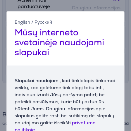
Atsiėmimas
parduotuvėje
Daugiau informacijos
nuo 09.07
English
/
Русский
Mūsų interneto
2.99 €
Pristatymas į paštomatą
svetainėje naudojami
nuo 09.07
slapukai
4.99 €
Pristatymas į namus
nuo 09.07
Slapukai naudojami, kad tinklalapis tinkamai
veiktų, kad galėtume tinklalapį tobulinti,
Specifikacija
individualizuoti Jūsų naršymo patirtį bei
pateikti pasiūlymus, kurie būtų aktualūs
būtent Jums. Daugiau informacijos apie
Bendri parametrai
slapukus galite rasti bei sutikimą dėl slapukų
naudojimo galite išreikšti
privatumo
Gamintojas
Brabantia
politikoje