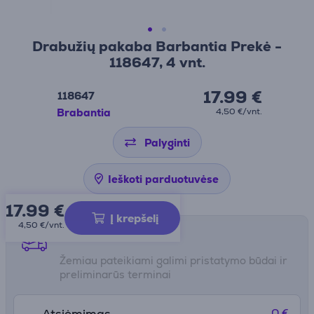
Drabužių pakaba Barbantia Prekė -
118647, 4 vnt.
17.99 €
118647
Brabantia
4,50 €/vnt.
Palyginti
Ieškoti parduotuvėse
17.99
€
Į krepšelį
4,50 €/vnt.
Pristatymo būdai
Žemiau pateikiami galimi pristatymo būdai ir
preliminarūs terminai
0 €