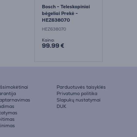
Bosch - Teleskopiniai
bėgeliai Prekė -
HEZ638070
HEZ638070
Kaina:
99.99 €
 išsimokėtinai
Parduotuvės taisyklės
rantija
Privatumo politika
 aptarnavimas
Slapukų nustatymai
udimas
DUK
statymas
eitimas
žinimas