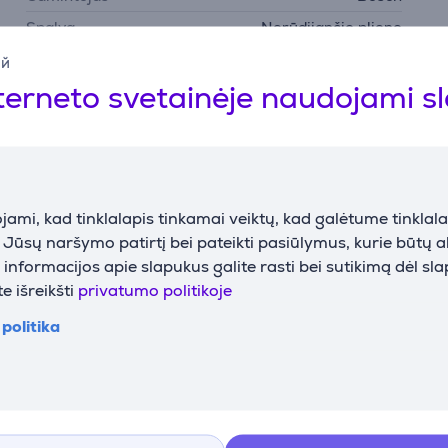
Spalva
Nerūdijančio plieno
ий
terneto svetainėje naudojami s
Suderinamos prekės
ami, kad tinklalapis tinkamai veiktų, kad galėtume tinklalap
i Jūsų naršymo patirtį bei pateikti pasiūlymus, kurie būtų 
nformacijos apie slapukus galite rasti bei sutikimą dėl sl
e išreikšti
privatumo politikoje
politika
es 8,
 L, juoda -