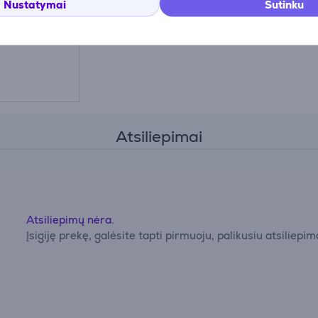
kė -
Nustatymai
Sutinku
1S
Atsiliepimai
Atsiliepimų nėra.
Įsigiję prekę, galėsite tapti pirmuoju, palikusiu atsiliepim