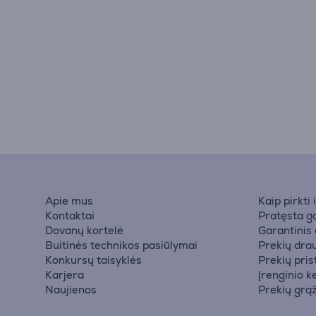
Apie mus
Kaip pirkti
Kontaktai
Pratęsta ga
Dovanų kortelė
Garantinis
Buitinės technikos pasiūlymai
Prekių dra
Konkursų taisyklės
Prekių pri
Karjera
Įrenginio k
Naujienos
Prekių grą