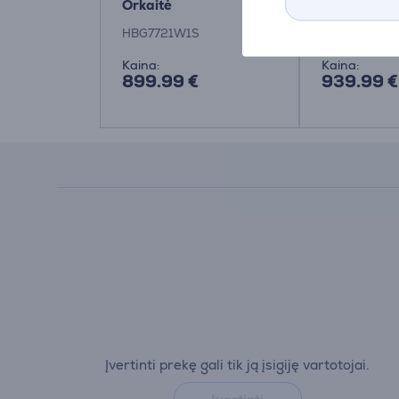
Orkaitė
Orkaitė Pre
HBG7742B
HBG7721W1S
HBG7742B1S
Kaina:
Kaina:
899.99 €
939.99 €
Įvertinti prekę gali tik ją įsigiję vartotojai.