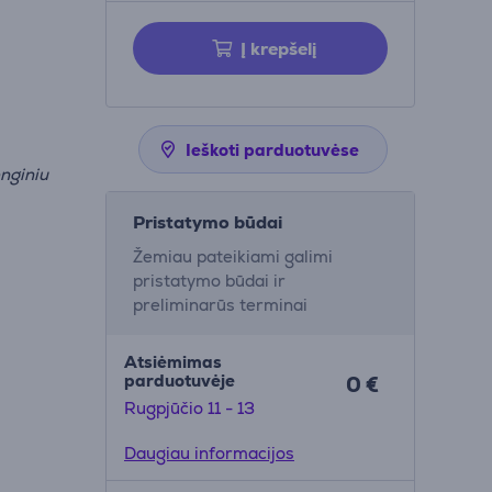
Į krepšelį
į
Ieškoti parduotuvėse
nginiu
Pristatymo būdai
Žemiau pateikiami galimi
pristatymo būdai ir
preliminarūs terminai
Atsiėmimas
parduotuvėje
0 €
Rugpjūčio 11 - 13
Daugiau informacijos