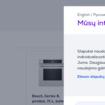
English
/
Русск
Mūsų in
Slapukai naudoj
individualizuot
Jums. Daugiau i
naudojimo galit
Elesen slapukų 
Bosch, Series 8,
Bosch, Seri
pirolizė, 71 L, balta -
pirolizė, 71