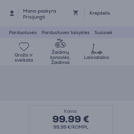
Mano paskyra
Krepšelis
Prisijungti
Parduotuvės
Parduotuvės taisyklės
Susisiek
Žaidimų
Grožis ir
konsolės,
Laisvalaikis
sveikata
Žaidimai
Kaina:
99.99
€
99,99 €/KOMPL