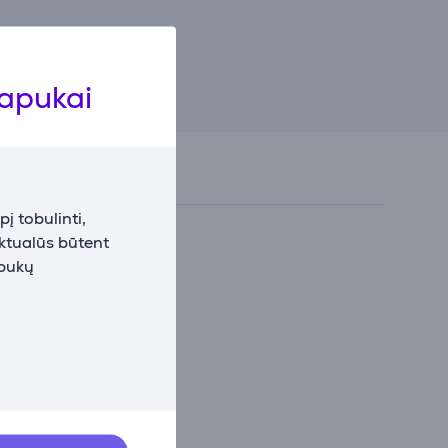
lapukai
į tobulinti,
aktualūs būtent
apukų