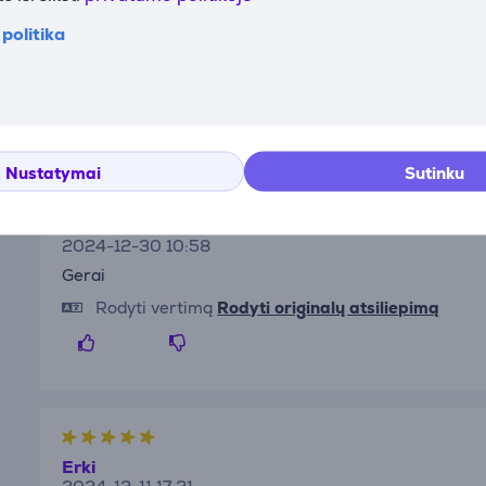
2025-09-07 09:06
politika
Būtent tai, kas tinkamam darbui.
Rodyti vertimą
Rodyti originalų atsiliepimą
Nustatymai
Sutinku
Anatoli
2024-12-30 10:58
Gerai
Rodyti vertimą
Rodyti originalų atsiliepimą
Erki