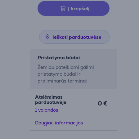
Į krepšelį
Ieškoti parduotuvėse
Pristatymo būdai
Žemiau pateikiami galimi
pristatymo būdai ir
preliminarūs terminai
Atsiėmimas
parduotuvėje
0 €
1 valandos
Daugiau informacijos