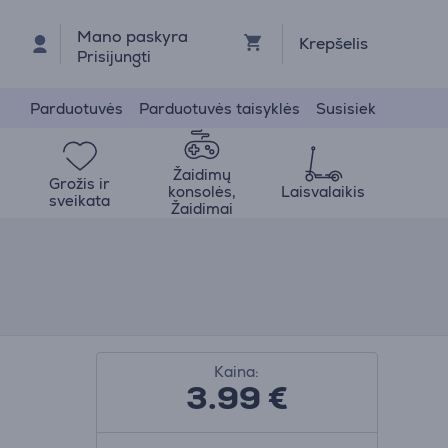
Mano paskyra
Krepšelis
Prisijungti
Parduotuvės
Parduotuvės taisyklės
Susisiek
Žaidimų
Grožis ir
konsolės,
Laisvalaikis
sveikata
Žaidimai
Kaina:
3.99
€