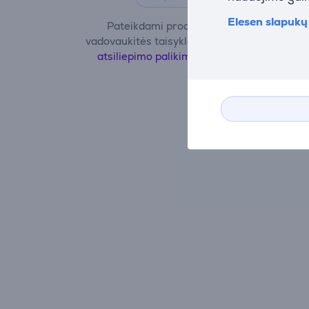
Elesen slapukų 
Pateikdami produkto apžvalgą,
vadovaukitės taisyklėmis.
Daugiau apie
atsiliepimo palikimą sužinokite čia.