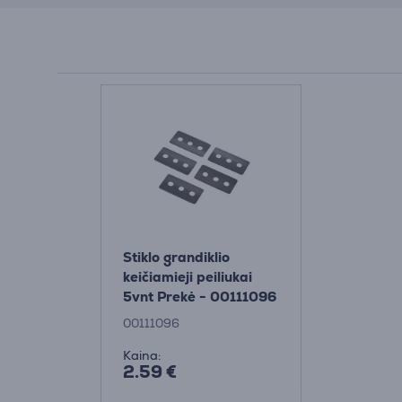
Stiklo grandiklio
keičiamieji peiliukai
5vnt Prekė - 00111096
00111096
Kaina:
2.59 €