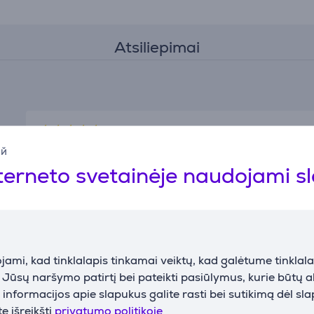
Atsiliepimai
Evelin
ий
2026-02-04 10:47
terneto svetainėje naudojami s
Patenkintas, veikia
Rodyti vertimą
Rodyti originalų atsiliepimą
ami, kad tinklalapis tinkamai veiktų, kad galėtume tinklalap
i Jūsų naršymo patirtį bei pateikti pasiūlymus, kurie būtų 
nformacijos apie slapukus galite rasti bei sutikimą dėl sl
Ago
e išreikšti
privatumo politikoje