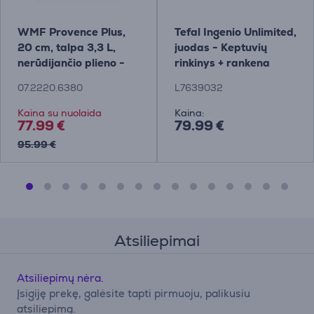
WMF Provence Plus,
Tefal Ingenio Unlimited,
20 cm, talpa 3,3 L,
juodas - Keptuvių
nerūdijančio plieno -
rinkinys + rankena
Sriubos puodas su
07.2220.6380
L7639032
dangčiu
Kaina su nuolaida
Kaina:
77.99 €
79.99 €
95.99 €
Atsiliepimai
Atsiliepimų nėra.
Įsigiję prekę, galėsite tapti pirmuoju, palikusiu
atsiliepimą.