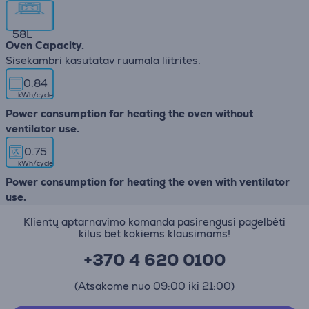
58
L
Oven Capacity.
Sisekambri kasutatav ruumala liitrites.
0.84
kWh/cycle
Power consumption for heating the oven without
ventilator use.
0.75
kWh/cycle
Power consumption for heating the oven with ventilator
use.
Klientų aptarnavimo komanda pasirengusi pagelbėti
kilus bet kokiems klausimams!
+370 4 620 0100
(Atsakome nuo 09:00 iki 21:00)