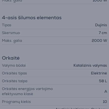
Maks. galia
1000 W
4-asis šilumos elementas
Tipas
Dujinis
Skersmuo
7 cm
Maks. galia
2000 W
Orkaitė
Valymo būdai
Katalizinis valymas
Orkaitės tipas
Elektrinė
Orkaitės talpa
58 L
Orkaitės energijos vartojimo
A
efektyvumo klasė
Programų kiekis
10