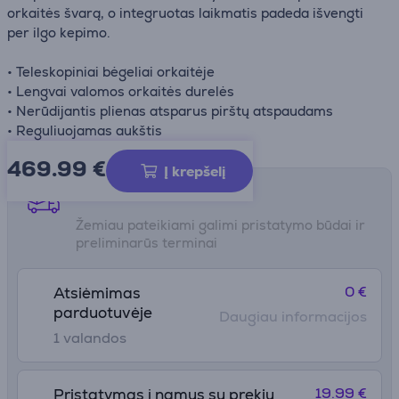
orkaitės švarą, o integruotas laikmatis padeda išvengti
per ilgo kepimo.
• Teleskopiniai bėgeliai orkaitėje
• Lengvai valomos orkaitės durelės
• Nerūdijantis plienas atsparus pirštų atspaudams
• Reguliuojamas aukštis
469.99
€
Į krepšelį
Pristatymo būdai
Žemiau pateikiami galimi pristatymo būdai ir
preliminarūs terminai
0 €
Atsiėmimas
parduotuvėje
Daugiau informacijos
1 valandos
19.99 €
Pristatymas į namus su prekių