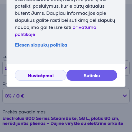
pateikti pasiūlymus, kurie būtų aktualūs
būtent Jums. Daugiau informacijos apie
Lizingo skaičiuoklė
slapukus galite rasti bei sutikimą dėl slapukų
naudojimo galite išreikšti
privatumo
Preliminari mėnesinė įmoka
politikoje
48 €
Elesen slapukų politika
Laikotarpis
12
mėnesių
Nustatymai
Sutinku
Pradinė įmoka
0% /
0 €
Prekės pavadinimas
Electrolux 600 Series SteamBake, 58 L, plotis 60 cm,
nerūdijantis plienas - Dujinė viryklė su elektrine orkaite