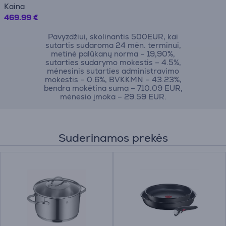
Kaina
469.99 €
Pavyzdžiui, skolinantis 500EUR, kai
sutartis sudaroma 24 mėn. terminui,
metinė palūkanų norma – 19,90%,
sutarties sudarymo mokestis – 4.5%,
mėnesinis sutarties administravimo
mokestis – 0.6%, BVKKMN – 43.23%,
bendra mokėtina suma – 710.09 EUR,
mėnesio įmoka – 29.59 EUR.
Suderinamos prekės