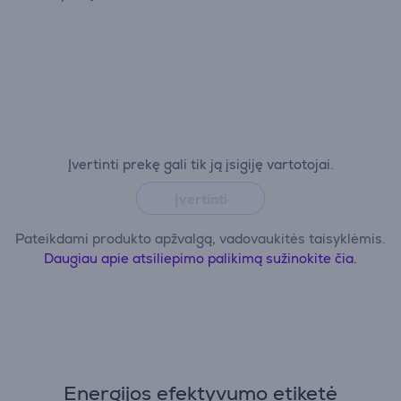
Įvertinti prekę gali tik ją įsigiję vartotojai.
Įvertinti
Pateikdami produkto apžvalgą, vadovaukitės taisyklėmis.
Daugiau apie atsiliepimo palikimą sužinokite čia.
Energijos efektyvumo etiketė