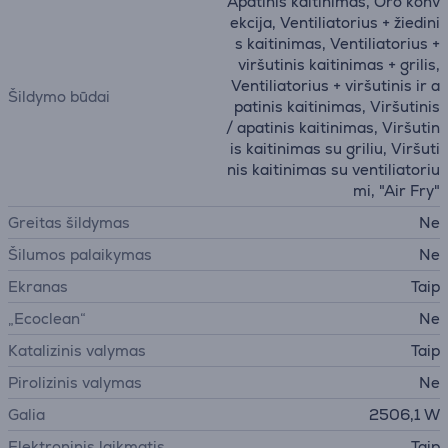
Apatinis kaitinimas, Oro konv
ekcija, Ventiliatorius + žiedini
s kaitinimas, Ventiliatorius +
viršutinis kaitinimas + grilis,
Ventiliatorius + viršutinis ir a
Šildymo būdai
patinis kaitinimas, Viršutinis
/ apatinis kaitinimas, Viršutin
is kaitinimas su griliu, Viršuti
nis kaitinimas su ventiliatoriu
mi, "Air Fry"
Greitas šildymas
Ne
Šilumos palaikymas
Ne
Ekranas
Taip
„Ecoclean“
Ne
Katalizinis valymas
Taip
Pirolizinis valymas
Ne
Galia
2506,1 W
Elektroninis laikmatis
Taip