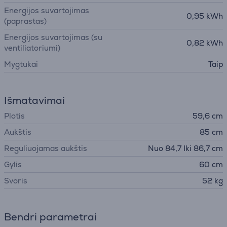
Energijos suvartojimas
0,95 kWh
(paprastas)
Energijos suvartojimas (su
0,82 kWh
ventiliatoriumi)
Mygtukai
Taip
Išmatavimai
Plotis
59,6 cm
Aukštis
85 cm
Reguliuojamas aukštis
Nuo 84,7 Iki 86,7 cm
Gylis
60 cm
Svoris
52 kg
Bendri parametrai