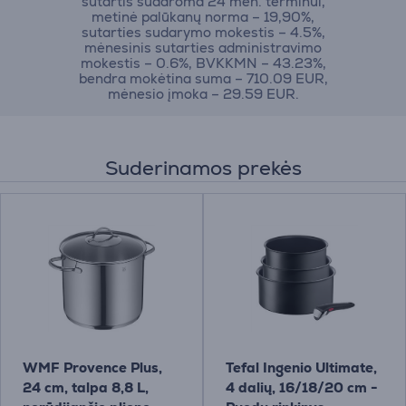
sutartis sudaroma 24 mėn. terminui,
metinė palūkanų norma – 19,90%,
sutarties sudarymo mokestis – 4.5%,
mėnesinis sutarties administravimo
mokestis – 0.6%, BVKKMN – 43.23%,
bendra mokėtina suma – 710.09 EUR,
mėnesio įmoka – 29.59 EUR.
Suderinamos prekės
WMF Provence Plus,
Tefal Ingenio Ultimate,
24 cm, talpa 8,8 L,
4 dalių, 16/18/20 cm -