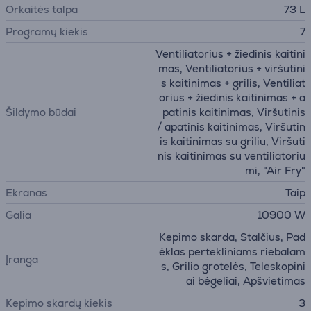
Orkaitės talpa
73 L
Programų kiekis
7
Ventiliatorius + žiedinis kaitini
mas, Ventiliatorius + viršutini
s kaitinimas + grilis, Ventiliat
orius + žiedinis kaitinimas + a
Šildymo būdai
patinis kaitinimas, Viršutinis
/ apatinis kaitinimas, Viršutin
is kaitinimas su griliu, Viršuti
nis kaitinimas su ventiliatoriu
mi, "Air Fry"
Ekranas
Taip
Galia
10900 W
Kepimo skarda, Stalčius, Pad
ėklas pertekliniams riebalam
Įranga
s, Grilio grotelės, Teleskopini
ai bėgeliai, Apšvietimas
Kepimo skardų kiekis
3