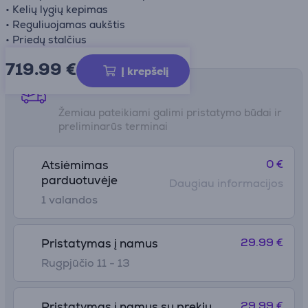
• Kelių lygių kepimas
• Reguliuojamas aukštis
• Priedų stalčius
719.99
€
Į krepšelį
Pristatymo būdai
Žemiau pateikiami galimi pristatymo būdai ir
preliminarūs terminai
0 €
Atsiėmimas
parduotuvėje
Daugiau informacijos
1 valandos
29.99 €
Pristatymas į namus
Rugpjūčio 11 - 13
29.99 €
Pristatymas į namus su prekių