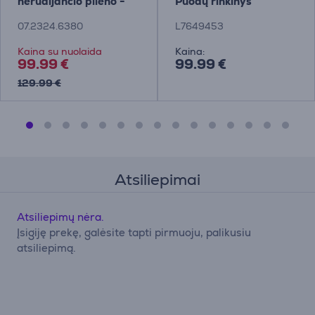
nerūdijančio plieno -
Puodų rinkinys
Puodas su dangčiu
07.2324.6380
L7649453
Kaina su nuolaida
Kaina:
99.99 €
99.99 €
129.99 €
Atsiliepimai
Atsiliepimų nėra.
Įsigiję prekę, galėsite tapti pirmuoju, palikusiu
atsiliepimą.