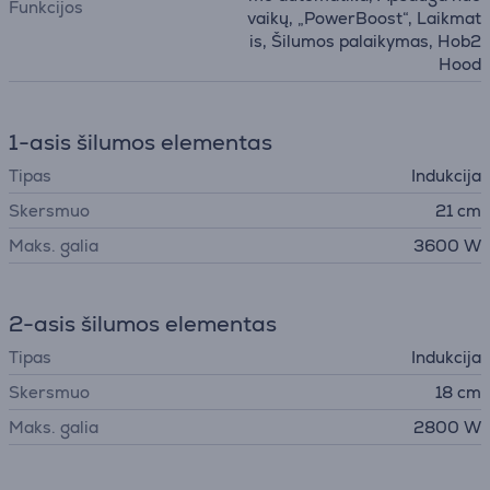
Funkcijos
vaikų, „PowerBoost“, Laikmat
is, Šilumos palaikymas, Hob2
Hood
1-asis šilumos elementas
Tipas
Indukcija
Skersmuo
21 cm
Maks. galia
3600 W
2-asis šilumos elementas
Tipas
Indukcija
Skersmuo
18 cm
Maks. galia
2800 W