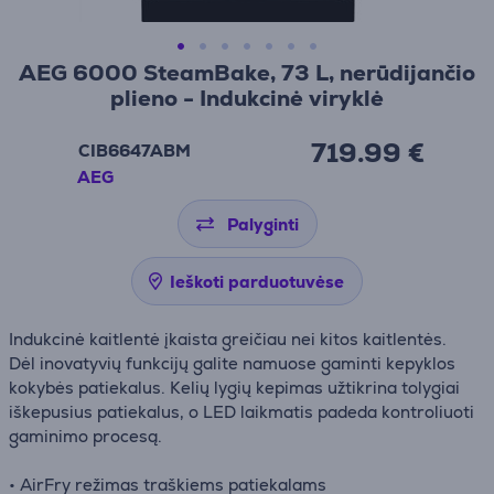
AEG 6000 SteamBake, 73 L, nerūdijančio
plieno - Indukcinė viryklė
719.99 €
CIB6647ABM
AEG
Palyginti
Ieškoti parduotuvėse
Indukcinė kaitlentė įkaista greičiau nei kitos kaitlentės.
Dėl inovatyvių funkcijų galite namuose gaminti kepyklos
kokybės patiekalus. Kelių lygių kepimas užtikrina tolygiai
iškepusius patiekalus, o LED laikmatis padeda kontroliuoti
gaminimo procesą.
• AirFry režimas traškiems patiekalams