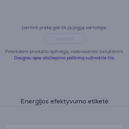
Įvertinti prekę gali tik ją įsigiję vartotojai.
Įvertinti
Pateikdami produkto apžvalgą, vadovaukitės taisyklėmis.
Daugiau apie atsiliepimo palikimą sužinokite čia.
Energijos efektyvumo etiketė