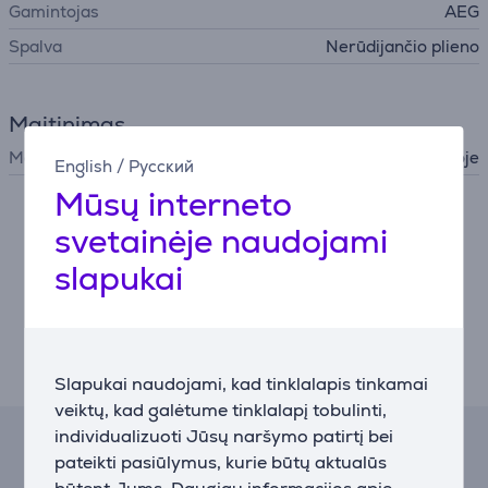
Gamintojas
AEG
Spalva
Nerūdijančio plieno
Maitinimas
Maitinimo laidas
Nėra komplektacijoje
English
/
Русский
Mūsų interneto
Nesutikus su slapukų naudojimu negalime atvaizduoti
svetainėje naudojami
išsamaus šios prekės aprašymo.
slapukai
Nustatymai
Aprašymas
Slapukai naudojami, kad tinklalapis tinkamai
veiktų, kad galėtume tinklalapį tobulinti,
individualizuoti Jūsų naršymo patirtį bei
Lizingo skaičiuoklė
pateikti pasiūlymus, kurie būtų aktualūs