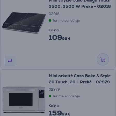
Mini viryklė Caso Design Touch
3500, 3500 W Prekė - 02018
02018
Turime sandėlyje
Kaina:
109
99 €
Mini orkaitė Caso Bake & Style
26 Touch, 26 L Prekė - 02979
02979
Turime sandėlyje
Kaina:
159
99 €