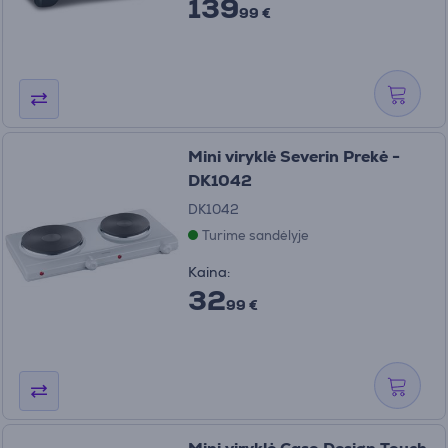
139
99 €
Mini viryklė Severin Prekė -
DK1042
DK1042
Turime sandėlyje
Kaina:
32
99 €