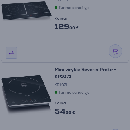
DK1031
Turime sandėlyje
Kaina:
129
99 €
Mini viryklė Severin Prekė -
KP1071
KP1071
Turime sandėlyje
Kaina:
54
99 €