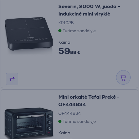
Severin, 2000 W, juoda -
Indukcinė mini viryklė
KP1025
Turime sandėlyje
Kaina:
59
99 €
Mini orkaitė Tefal Prekė -
OF444834
OF444834
Turime sandėlyje
Kaina: