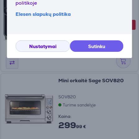
politikoje
03000
Elesen slapukų politika
Turime sandėlyje
-20 €
Kaina su nuolaida
129
99 €
149.99 €
Nustatymai
Sutinku
Mini orkaitė Sage SOV820
SOV820
Turime sandėlyje
Kaina:
299
99 €