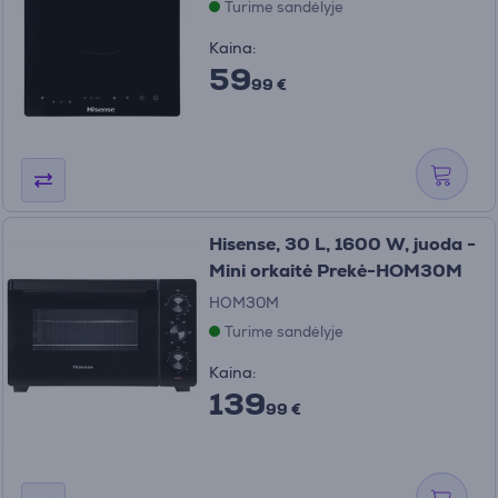
Turime sandėlyje
Kaina:
59
99 €
Hisense, 30 L, 1600 W, juoda -
Mini orkaitė Prekė-HOM30M
HOM30M
Turime sandėlyje
Kaina:
139
99 €