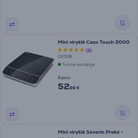
Mini viryklė Caso Touch 2000
(8)
02008
Turime sandėlyje
Kaina:
52
99 €
Mini viryklė Severin Prekė -