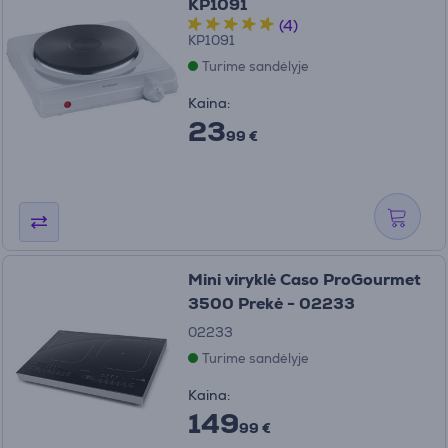
KP1091
(4)
KP1091
Turime sandėlyje
Kaina:
23
99 €
Mini viryklė Caso ProGourmet
3500 Prekė - 02233
02233
Turime sandėlyje
Kaina:
149
99 €