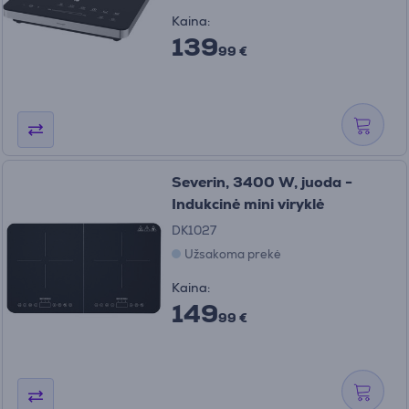
Kaina:
139
99 €
Severin, 3400 W, juoda -
Indukcinė mini viryklė
DK1027
Užsakoma prekė
Kaina:
149
99 €