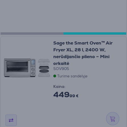
Sage the Smart Oven™ Air
Fryer XL, 28 l, 2400 W,
nerūdijančio plieno – Mini
orkaitė
SOV905
Turime sandėlyje
Kaina:
449
99 €