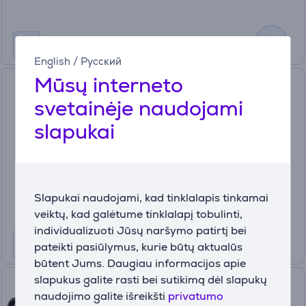
English
/
Русский
Mūsų interneto
Mini viryklė Caso PRO Menu
2100
svetainėje naudojami
02224
slapukai
Turime sandėlyje
Kaina:
69
99 €
Slapukai naudojami, kad tinklalapis tinkamai
veiktų, kad galėtume tinklalapį tobulinti,
individualizuoti Jūsų naršymo patirtį bei
pateikti pasiūlymus, kurie būtų aktualūs
būtent Jums. Daugiau informacijos apie
slapukus galite rasti bei sutikimą dėl slapukų
Caso AirFry Chef 1700, 22 L,
naudojimo galite išreikšti
privatumo
1700 W, juoda - Mini orkaitė