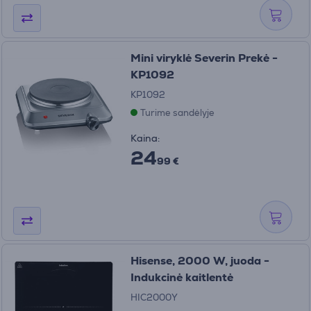
Mini viryklė Severin Prekė -
KP1092
KP1092
Turime sandėlyje
Kaina:
24
99 €
Hisense, 2000 W, juoda -
Indukcinė kaitlentė
HIC2000Y