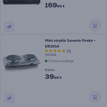
169
99 €
Mini viryklė Severin Prekė -
DK1014
(7)
DK1014
Turime sandėlyje
Kaina:
39
99 €