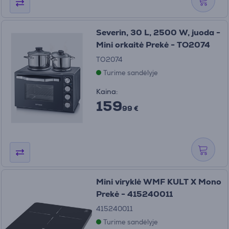
Severin, 30 L, 2500 W, juoda -
Mini orkaitė Prekė - TO2074
TO2074
Turime sandėlyje
Kaina:
159
99 €
Mini viryklė WMF KULT X Mono
Prekė - 415240011
415240011
Turime sandėlyje