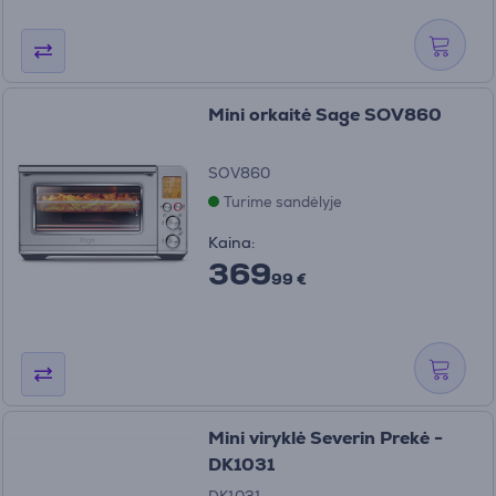
Mini orkaitė Sage SOV860
SOV860
Turime sandėlyje
Kaina:
369
99 €
Mini viryklė Severin Prekė -
DK1031