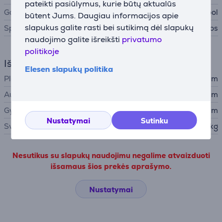
pateikti pasiūlymus, kurie būtų aktualūs
Gamintojas
Whirlpool
būtent Jums. Daugiau informacijos apie
slapukus galite rasti bei sutikimą dėl slapukų
Spalva
smėlio spalvos
naudojimo galite išreikšti
privatumo
politikoje
Išmatavimai
Elesen slapukų politika
Plotis
59,5 cm
Aukštis
38,5 cm
Gylis
46,8 cm
Nustatymai
Sutinku
Svoris
27 kg
Nesutikus su slapukų naudojimu negalime atvaizduoti
išsamaus šios prekės aprašymo.
Nustatymai