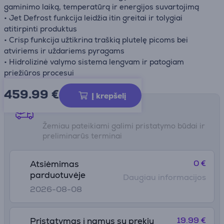
gaminimo laiką, temperatūrą ir energijos suvartojimą
• Jet Defrost funkcija leidžia itin greitai ir tolygiai
atitirpinti produktus
• Crisp funkcija užtikrina traškią plutelę picoms bei
atviriems ir uždariems pyragams
• Hidrolizinė valymo sistema lengvam ir patogiam
priežiūros procesui
459.99
€
Į krepšelį
Pristatymo būdai
Žemiau pateikiami galimi pristatymo būdai ir
preliminarūs terminai
0 €
Atsiėmimas
parduotuvėje
Daugiau informacijos
2026-08-08
19.99 €
Pristatymas į namus su prekių