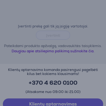
Įvertinti prekę gali tik ją įsigiję vartotojai.
Įvertinti
Pateikdami produkto apžvalgą, vadovaukitės taisyklėmis.
Daugiau apie atsiliepimo palikimą sužinokite čia.
Klientų aptarnavimo komanda pasirengusi pagelbėti
kilus bet kokiems klausimams!
+370 4 620 0100
(Atsakome nuo 09:00 iki 21:00)
Klientų aptarnavimas