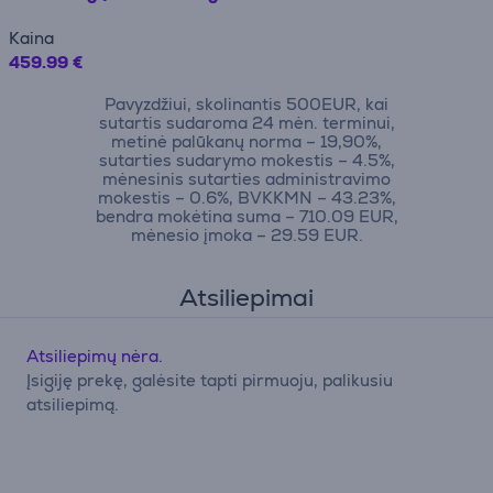
Kaina
459.99 €
Pavyzdžiui, skolinantis 500EUR, kai
sutartis sudaroma 24 mėn. terminui,
metinė palūkanų norma – 19,90%,
sutarties sudarymo mokestis – 4.5%,
mėnesinis sutarties administravimo
mokestis – 0.6%, BVKKMN – 43.23%,
bendra mokėtina suma – 710.09 EUR,
mėnesio įmoka – 29.59 EUR.
Atsiliepimai
Atsiliepimų nėra.
Įsigiję prekę, galėsite tapti pirmuoju, palikusiu
atsiliepimą.