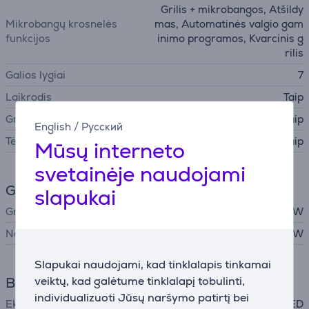
Grilis + mikrobangos, Atšildy
Mikrobangų krosnelės
mas, Automatinės valgio gam
funkcijos
inimo programos, Kvarcinis g
rilis
Galios lygiai
7
Laikrodis
Taip
Grill
Taip
English
/
Русский
Tėvų kontrolė
Taip
Mūsų interneto
svetainėje naudojami
Galingumas
slapukai
Grilio galingumas
800 W
Naudojama galia
1000 W
Slapukai naudojami, kad tinklalapis tinkamai
veiktų, kad galėtume tinklalapį tobulinti,
Bendri parametrai
individualizuoti Jūsų naršymo patirtį bei
Ekranas
LED