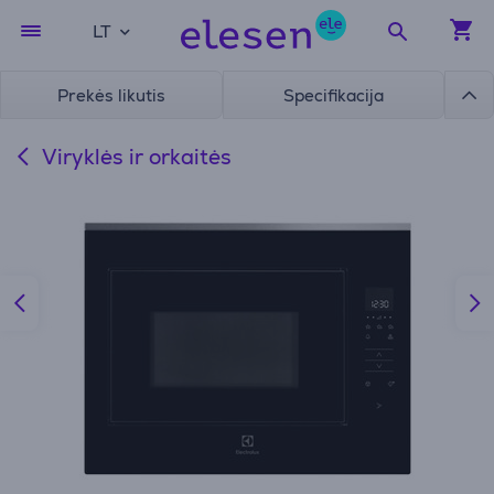
LT
Prekės likutis
Specifikacija
Viryklės ir orkaitės