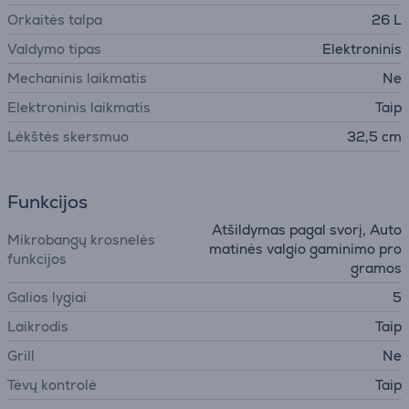
Orkaitės talpa
26 L
Valdymo tipas
Elektroninis
Mechaninis laikmatis
Ne
Elektroninis laikmatis
Taip
Lėkštės skersmuo
32,5 cm
Funkcijos
Atšildymas pagal svorį, Auto
Mikrobangų krosnelės
matinės valgio gaminimo pro
funkcijos
gramos
Galios lygiai
5
Laikrodis
Taip
Grill
Ne
Tėvų kontrolė
Taip