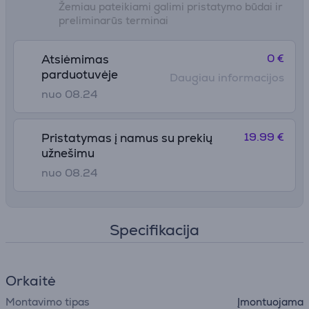
Žemiau pateikiami galimi pristatymo būdai ir
preliminarūs terminai
0 €
Atsiėmimas
parduotuvėje
Daugiau informacijos
nuo 08.24
19.99 €
Pristatymas į namus su prekių
užnešimu
nuo 08.24
Specifikacija
Orkaitė
Montavimo tipas
Įmontuojama