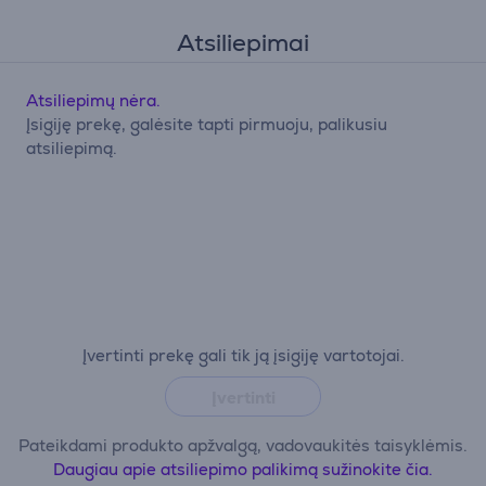
Atsiliepimai
Atsiliepimų nėra.
Įsigiję prekę, galėsite tapti pirmuoju, palikusiu
atsiliepimą.
Įvertinti prekę gali tik ją įsigiję vartotojai.
Įvertinti
Pateikdami produkto apžvalgą, vadovaukitės taisyklėmis.
Daugiau apie atsiliepimo palikimą sužinokite čia.