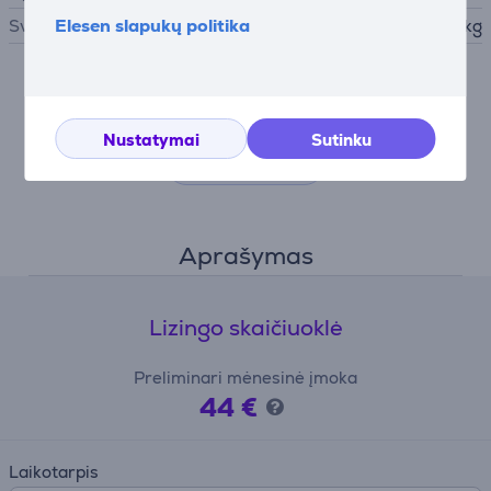
Elesen slapukų politika
Svoris
18,5 kg
Nesutikus su slapukų naudojimu negalime atvaizduoti
išsamaus šios prekės aprašymo.
Nustatymai
Sutinku
Nustatymai
Aprašymas
Lizingo skaičiuoklė
Preliminari mėnesinė įmoka
44 €
Laikotarpis