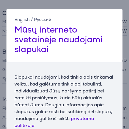
Galingumas
English
/
Русский
Mikrobangų galia
900 W
Mūsų interneto
Naudojama galia
1400 W
svetainėje naudojami
slapukai
Bendri parametrai
Ekranas
LED
Gamintojas
Electrolux
Slapukai naudojami, kad tinklalapis tinkamai
Spalva
veiktų, kad galėtume tinklalapį tobulinti,
individualizuoti Jūsų naršymo patirtį bei
pateikti pasiūlymus, kurie būtų aktualūs
Išmatavimai
būtent Jums. Daugiau informacijos apie
Plotis
59,4 cm
slapukus galite rasti bei sutikimą dėl slapukų
Aukštis
45,9 cm
naudojimo galite išreikšti
privatumo
politikoje
Gylis
40,4 cm