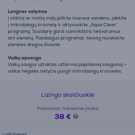
Lengvas valymas
Į stiklinį ar molinį indą įpilkite švaraus vandens, įdėkite
į mikrobangų krosnelę ir aktyvuokite „Aqua Clean“
programą. Susidarę garai suminkštins nešvarumus
ant sienelių. Pasibaigus programai, tiesiog nuvalykite
sieneles drėgna šluoste.
Vaikų apsauga
Vaikų saugos užraktas užtikrina papildomą saugumą –
vaikai negalės netyčia įjungti mikrobangų krosnelės.
Lizingo skaičiuoklė
Preliminari mėnesinė įmoka
38 €
Laikotarpis