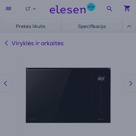
LT
Prekės likutis
Specifikacija
Viryklės ir orkaitės