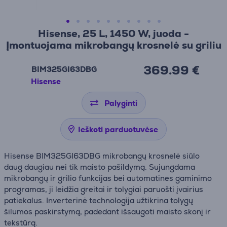
Hisense, 25 L, 1450 W, juoda -
Įmontuojama mikrobangų krosnelė su griliu
369.99 €
BIM325GI63DBG
Hisense
Palyginti
Ieškoti parduotuvėse
Hisense BIM325GI63DBG mikrobangų krosnelė siūlo
daug daugiau nei tik maisto pašildymą. Sujungdama
mikrobangų ir grilio funkcijas bei automatines gaminimo
programas, ji leidžia greitai ir tolygiai paruošti įvairius
patiekalus. Inverterinė technologija užtikrina tolygų
šilumos paskirstymą, padedant išsaugoti maisto skonį ir
tekstūrą.