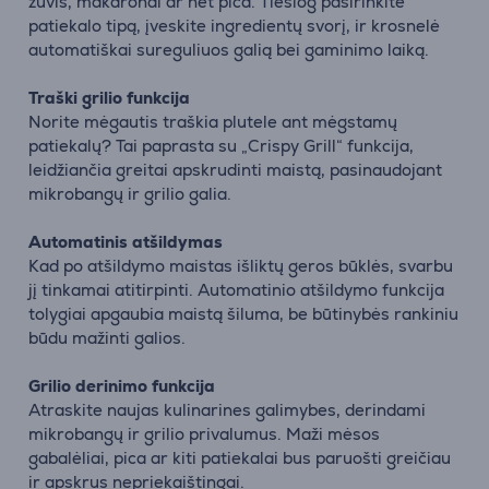
žuvis, makaronai ar net pica. Tiesiog pasirinkite
patiekalo tipą, įveskite ingredientų svorį, ir krosnelė
automatiškai sureguliuos galią bei gaminimo laiką.
Traški grilio funkcija
Norite mėgautis traškia plutele ant mėgstamų
patiekalų? Tai paprasta su „Crispy Grill“ funkcija,
leidžiančia greitai apskrudinti maistą, pasinaudojant
mikrobangų ir grilio galia.
Automatinis atšildymas
Kad po atšildymo maistas išliktų geros būklės, svarbu
jį tinkamai atitirpinti. Automatinio atšildymo funkcija
tolygiai apgaubia maistą šiluma, be būtinybės rankiniu
būdu mažinti galios.
Grilio derinimo funkcija
Atraskite naujas kulinarines galimybes, derindami
mikrobangų ir grilio privalumus. Maži mėsos
gabalėliai, pica ar kiti patiekalai bus paruošti greičiau
ir apskrus nepriekaištingai.