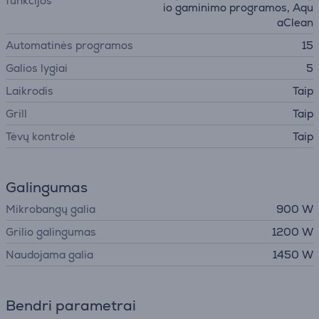
funkcijos
io gaminimo programos, Aqu
aClean
Automatinės programos
15
Galios lygiai
5
Laikrodis
Taip
Grill
Taip
Tėvų kontrolė
Taip
Galingumas
Mikrobangų galia
900 W
Grilio galingumas
1200 W
Naudojama galia
1450 W
Bendri parametrai