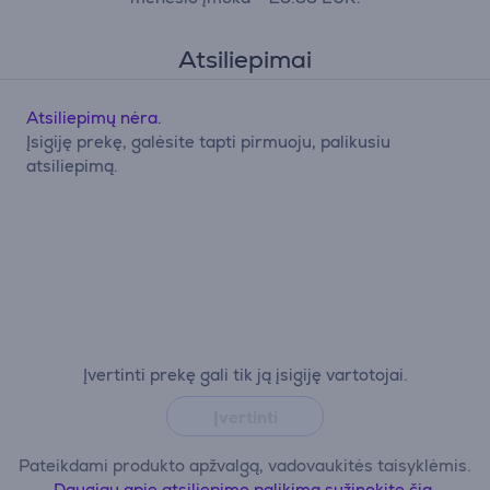
Atsiliepimai
Atsiliepimų nėra.
Įsigiję prekę, galėsite tapti pirmuoju, palikusiu
atsiliepimą.
Įvertinti prekę gali tik ją įsigiję vartotojai.
Įvertinti
Pateikdami produkto apžvalgą, vadovaukitės taisyklėmis.
Daugiau apie atsiliepimo palikimą sužinokite čia.