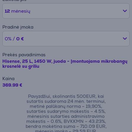
12
mėnesių
Pradinė įmoka
0% /
0 €
Prekės pavadinimas
Hisense, 25 L, 1450 W, juoda - Įmontuojama mikrobangų
krosnelė su griliu
Kaina
369.99 €
Pavyzdžiui, skolinantis 500EUR, kai
sutartis sudaroma 24 mėn. terminui,
metinė palūkanų norma – 19,90%,
sutarties sudarymo mokestis – 4.5%,
mėnesinis sutarties administravimo
mokestis – 0.6%, BVKKMN – 43.23%,
bendra mokėtina suma – 710.09 EUR,
mėnesio įmoka – 29.59 EUR.