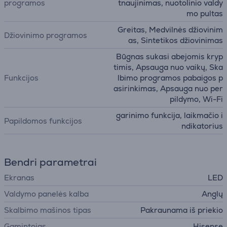
programos
tnaujinimas, nuotolinio valdy
mo pultas
Greitas, Medvilnės džiovinim
Džiovinimo programos
as, Sintetikos džiovinimas
Būgnas sukasi abejomis kryp
timis, Apsauga nuo vaikų, Ska
Funkcijos
lbimo programos pabaigos p
asirinkimas, Apsauga nuo per
pildymo, Wi-Fi
garinimo funkcija, laikmačio i
Papildomos funkcijos
ndikatorius
Bendri parametrai
Ekranas
LED
Valdymo panelės kalba
Anglų
Skalbimo mašinos tipas
Pakraunama iš priekio
Gamintojas
Hisense