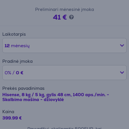
Preliminari mėnesinė įmoka
41 €
Laikotarpis
12
mėnesių
Pradinė įmoka
0% /
0 €
Prekės pavadinimas
Hisense, 8 kg / 5 kg, gylis 48 cm, 1400 aps./min. -
Skalbimo mašina - džiovyklė
Kaina
399.99 €
Pavyzdžiui, skolinantis 500EUR, kai