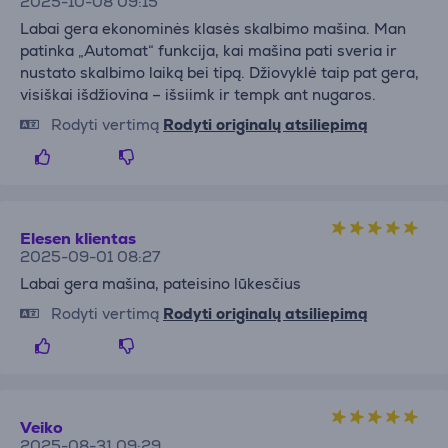
2025-10-08 09:15
Labai gera ekonominės klasės skalbimo mašina. Man
patinka „Automat“ funkcija, kai mašina pati sveria ir
nustato skalbimo laiką bei tipą. Džiovyklė taip pat gera,
visiškai išdžiovina – išsiimk ir tempk ant nugaros.
Rodyti vertimą
Rodyti originalų atsiliepimą
Elesen klientas
2025-09-01 08:27
Labai gera mašina, pateisino lūkesčius
Rodyti vertimą
Rodyti originalų atsiliepimą
Veiko
2025-08-31 09:29