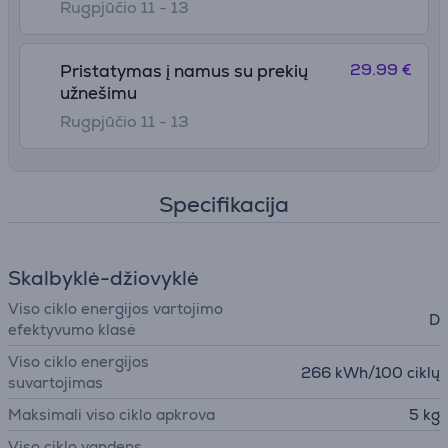
Rugpjūčio 11 - 13
29.99 €
Pristatymas į namus su prekių
užnešimu
Rugpjūčio 11 - 13
Specifikacija
Skalbyklė-džiovyklė
Viso ciklo energijos vartojimo
D
efektyvumo klasė
Viso ciklo energijos
266 kWh/100 ciklų
suvartojimas
Maksimali viso ciklo apkrova
5 kg
Viso ciklo vandens