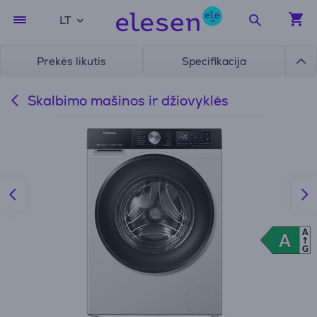
LT
Prekės likutis
Specifikacija
Skalbimo mašinos ir džiovyklės
A
A
A
G