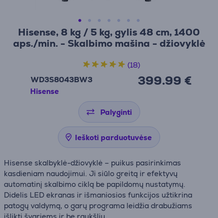
Hisense, 8 kg / 5 kg, gylis 48 cm, 1400
aps./min. - Skalbimo mašina - džiovyklė
(18)
399.99 €
WD3S8043BW3
Hisense
Palyginti
Ieškoti parduotuvėse
Hisense skalbyklė-džiovyklė – puikus pasirinkimas
kasdieniam naudojimui. Ji siūlo greitą ir efektyvų
automatinį skalbimo ciklą be papildomų nustatymų.
Didelis LED ekranas ir išmaniosios funkcijos užtikrina
patogų valdymą, o garų programa leidžia drabužiams
išlikti švariems ir be raukšlių.