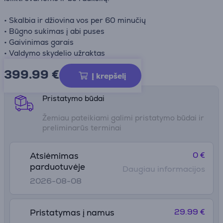
• Skalbia ir džiovina vos per 60 minučių
• Būgno sukimas į abi puses
• Gaivinimas garais
• Valdymo skydelio užraktas
399.99
€
Gaminio informacijos lapas
Į krepšelį
Pristatymo būdai
Žemiau pateikiami galimi pristatymo būdai ir
preliminarūs terminai
0 €
Atsiėmimas
parduotuvėje
Daugiau informacijos
2026-08-08
29.99 €
Pristatymas į namus