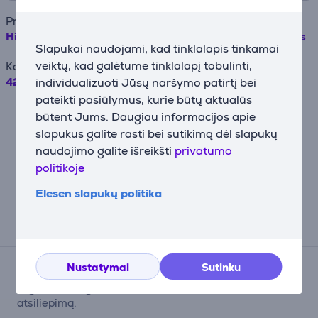
Prekės pavadinimas
Hisense, No Frost, 194 l, aukštis 170 cm, pilkas - Šaldiklis
Slapukai naudojami, kad tinklalapis tinkamai
veiktų, kad galėtume tinklalapį tobulinti,
Kaina
individualizuoti Jūsų naršymo patirtį bei
429.99 €
pateikti pasiūlymus, kurie būtų aktualūs
Pavyzdžiui, skolinantis 500EUR, kai
būtent Jums. Daugiau informacijos apie
sutartis sudaroma 24 mėn. terminui,
slapukus galite rasti bei sutikimą dėl slapukų
metinė palūkanų norma – 19,90%,
sutarties sudarymo mokestis – 4.5%,
naudojimo galite išreikšti
privatumo
mėnesinis sutarties administravimo
politikoje
mokestis – 0.6%, BVKKMN – 43.23%,
bendra mokėtina suma – 710.09 EUR,
Elesen slapukų politika
mėnesio įmoka – 29.59 EUR.
Atsiliepimai
Nustatymai
Sutinku
Atsiliepimų nėra.
Įsigiję prekę, galėsite tapti pirmuoju, palikusiu
atsiliepimą.