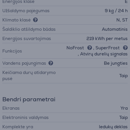
Energijos klasė
E
Užšaldymo pajėgumas
9 kg / 24 h
Klimato klasė
N, ST
Šaldiklio atšildymo būdas
Automatinis
Energijos suvartojimas
219 kWh per metus
NoFrost
, SuperFrost
Funkcijos
, Atvirų durelių signalas
Vandens pajungimas
Be jungties
Keičiama durų atidarymo
Taip
pusė
Bendri parametrai
Ekranas
Yra
Elektroninis valdymas
Taip
Komplekte yra
ledukų dėklas