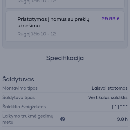
Rugpjūčio 10 - 12
29.99 €
Pristatymas į namus su prekių
užnešimu
Rugpjūčio 10 - 12
Specifikacija
Šaldytuvas
Montavimo tipas
Laisvai statomas
Šaldytuvo tipas
Vertikalus šaldiklis
Šaldiklio žvaigždutės
[ * ] * * *
Laikymo trukmė gedimų
9,8 h
metu