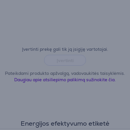
Įvertinti prekę gali tik ją įsigiję vartotojai.
Įvertinti
Pateikdami produkto apžvalgą, vadovaukitės taisyklėmis.
Daugiau apie atsiliepimo palikimą sužinokite čia.
Energijos efektyvumo etiketė