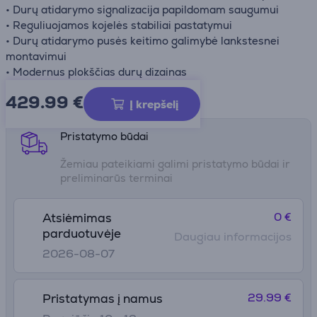
• Durų atidarymo signalizacija papildomam saugumui
• Reguliuojamos kojelės stabiliai pastatymui
• Durų atidarymo pusės keitimo galimybė lankstesnei
montavimui
• Modernus plokščias durų dizainas
429.99
€
Gaminio informacijos lapas
Į krepšelį
Pristatymo būdai
Žemiau pateikiami galimi pristatymo būdai ir
preliminarūs terminai
0 €
Atsiėmimas
parduotuvėje
Daugiau informacijos
2026-08-07
29.99 €
Pristatymas į namus