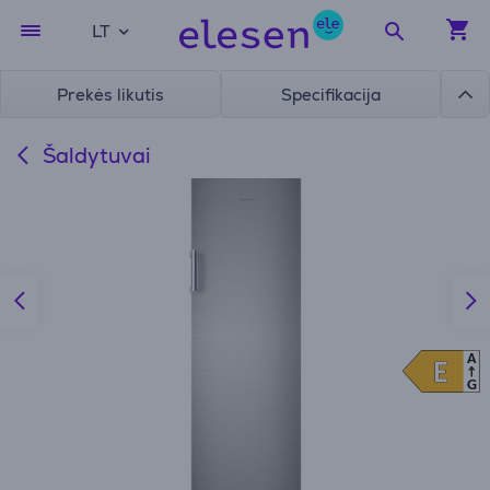
LT
Prekės likutis
Specifikacija
Šaldytuvai
A
E
E
G