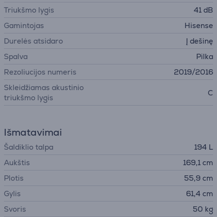
Triukšmo lygis
41 dB
Gamintojas
Hisense
Durelės atsidaro
Į dešinę
Spalva
Pilka
Rezoliucijos numeris
2019/2016
Skleidžiamas akustinio
C
triukšmo lygis
Išmatavimai
Šaldiklio talpa
194 L
Aukštis
169,1 cm
Plotis
55,9 cm
Gylis
61,4 cm
Svoris
50 kg