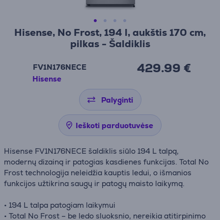
Hisense, No Frost, 194 l, aukštis 170 cm,
pilkas - Šaldiklis
429.99 €
FV1N176NECE
Hisense
Palyginti
Ieškoti parduotuvėse
Hisense FV1N176NECE šaldiklis siūlo 194 L talpą,
modernų dizainą ir patogias kasdienes funkcijas. Total No
Frost technologija neleidžia kauptis ledui, o išmanios
funkcijos užtikrina saugų ir patogų maisto laikymą.
• 194 L talpa patogiam laikymui
• Total No Frost – be ledo sluoksnio, nereikia atitirpinimo