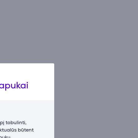
lapukai
į tobulinti,
aktualūs būtent
apukų