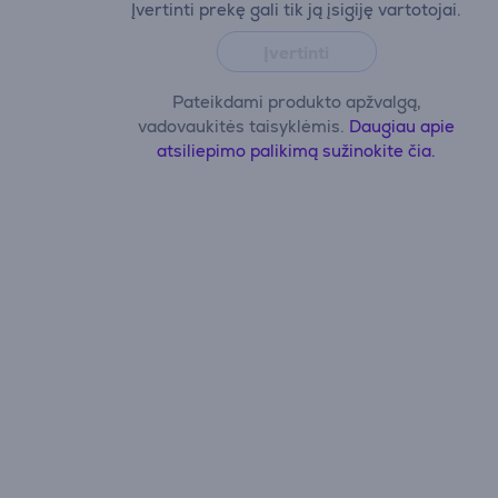
Įvertinti prekę gali tik ją įsigiję vartotojai.
Įvertinti
Pateikdami produkto apžvalgą,
vadovaukitės taisyklėmis.
Daugiau apie
atsiliepimo palikimą sužinokite čia.