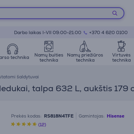
Darbo laikas I-VII 09:00-21:00
+370 4 620 0100
Namų buities
Namų priežiūros
Virtuvės
arso technika
technika
technika
technika
statomi šaldytuvai
 ledukai, talpa 632 L, aukštis 179
Prekės kodas:
RS818N4TFE
Gamintojas:
Hisense
(12)