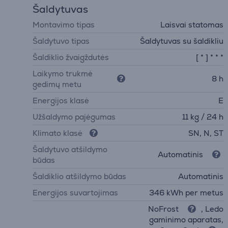
Šaldytuvas
Montavimo tipas
Laisvai statomas
Šaldytuvo tipas
Šaldytuvas su šaldikliu
Šaldiklio žvaigždutės
[ * ] * * *
Laikymo trukmė
8 h
gedimų metu
Energijos klasė
E
Užšaldymo pajėgumas
11 kg / 24 h
Klimato klasė
SN, N, ST
Šaldytuvo atšildymo
Automatinis
būdas
Šaldiklio atšildymo būdas
Automatinis
Energijos suvartojimas
346 kWh per metus
NoFrost
, Ledo
gaminimo aparatas,