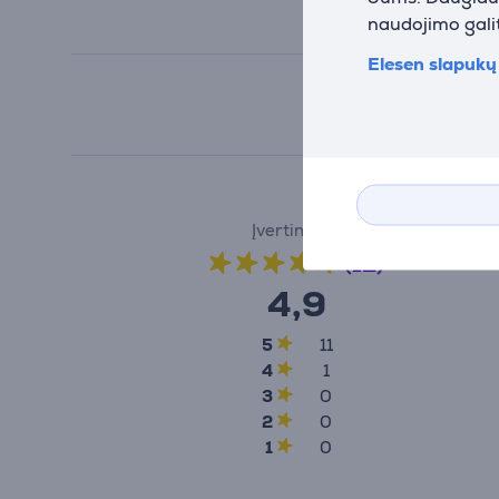
naudojimo galit
Elesen slapukų 
Įvertinimas
(12)
4,9
5
11
4
1
3
0
2
0
1
0