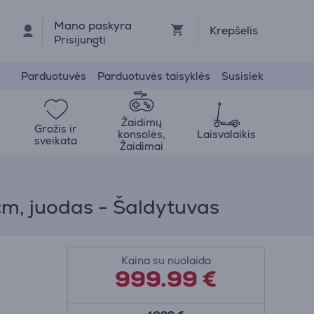
Mano paskyra
Krepšelis
Prisijungti
Parduotuvės
Parduotuvės taisyklės
Susisiek
Žaidimų
Grožis ir
konsolės,
Laisvalaikis
sveikata
Žaidimai
 cm, juodas - Šaldytuvas
Kaina su nuolaida
999.99
€