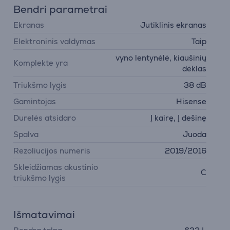
Bendri parametrai
Ekranas
Jutiklinis ekranas
Elektroninis valdymas
Taip
vyno lentynėlė, kiaušinių
Komplekte yra
dėklas
Triukšmo lygis
38 dB
Gamintojas
Hisense
Durelės atsidaro
Į kairę, Į dešinę
Spalva
Juoda
Rezoliucijos numeris
2019/2016
Skleidžiamas akustinio
C
triukšmo lygis
Išmatavimai