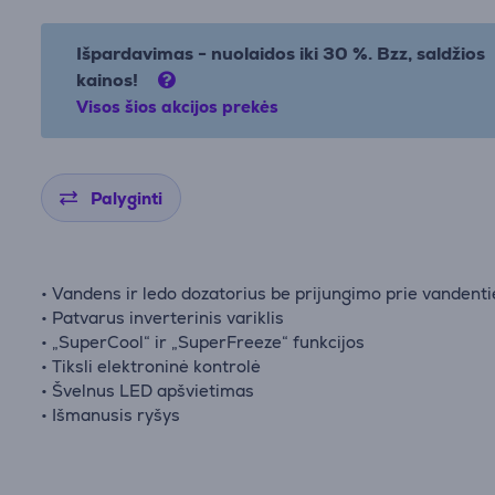
Išpardavimas - nuolaidos iki 30 %. Bzz, saldžios
kainos!
Visos šios akcijos prekės
Palyginti
• Vandens ir ledo dozatorius be prijungimo prie vandenti
• Patvarus inverterinis variklis
• „SuperCool“ ir „SuperFreeze“ funkcijos
• Tiksli elektroninė kontrolė
• Švelnus LED apšvietimas
• Išmanusis ryšys