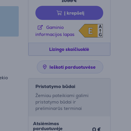
1099 €
Į krepšelį
A
Gaminio
E
E
informacijos lapas
G
Lizingo skaičiuoklė
Ieškoti parduotuvėse
ekio
Pristatymo būdai
Žemiau pateikiami galimi
pristatymo būdai ir
preliminarūs terminai
Atsiėmimas
parduotuvėje
0 €