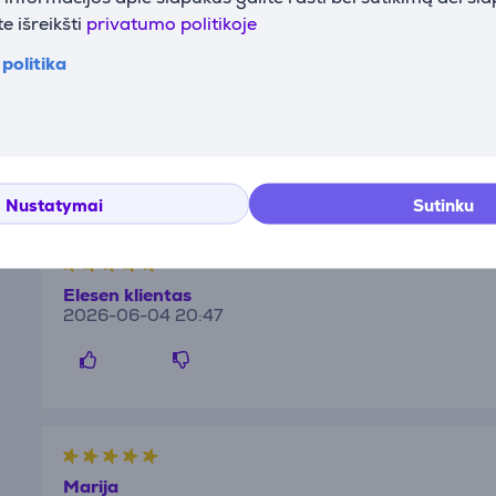
e išreikšti
privatumo politikoje
Aprašymas
politika
Atsiliepimai
Nustatymai
Sutinku
Elesen klientas
2026-06-04 20:47
Marija