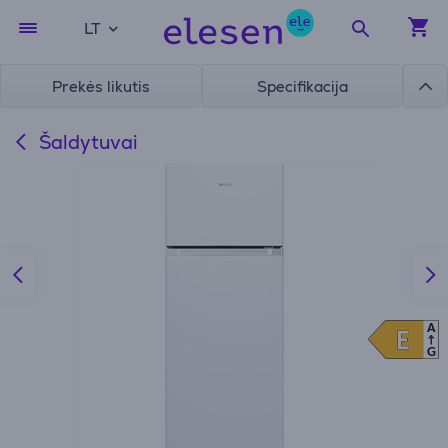
LT
Prekės likutis
Specifikacija
Šaldytuvai
A
E
E
G