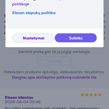
politikoje
5,0
Elesen slapukų politika
5
2
4
0
3
0
2
0
Nustatymai
Sutinku
1
0
Įvertinti prekę gali tik ją įsigiję vartotojai.
Įvertinti
Pateikdami produkto apžvalgą, vadovaukitės taisyklėmis.
Daugiau apie atsiliepimo palikimą sužinokite čia.
Elesen klientas
2026-08-04 09:46
Esu labai patenkintas tiek produktu, tiek aptarnavimu,