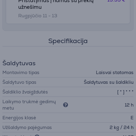
Pristatymas į namus su prekių
užnešimu
Rugpjūčio 11 - 13
Specifikacija
Šaldytuvas
Montavimo tipas
Laisvai statomas
Šaldytuvo tipas
Šaldytuvas su šaldikliu
Šaldiklio žvaigždutės
[ * ] * * *
Laikymo trukmė gedimų
12 h
metu
Energijos klasė
E
Užšaldymo pajėgumas
2 kg / 24 h