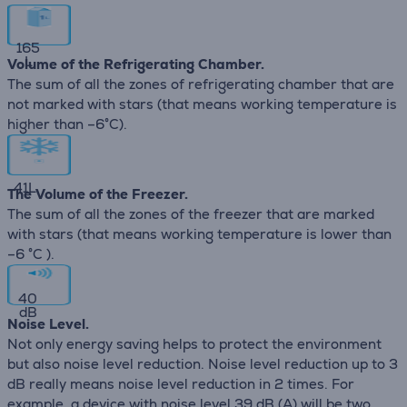
165
L
Volume of the Refrigerating Chamber.
The sum of all the zones of refrigerating chamber that are
not marked with stars (that means working temperature is
higher than –6°C).
41
L
The Volume of the Freezer.
The sum of all the zones of the freezer that are marked
with stars (that means working temperature is lower than
–6 °C ).
40
dB
Noise Level.
Not only energy saving helps to protect the environment
but also noise level reduction. Noise level reduction up to 3
dB really means noise level reduction in 2 times. For
example, a device with noise level 39 dB (А) will be two