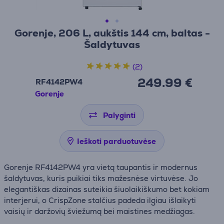
Gorenje, 206 L, aukštis 144 cm, baltas -
Šaldytuvas
(2)
249.99 €
RF4142PW4
Gorenje
Palyginti
Ieškoti parduotuvėse
Gorenje RF4142PW4 yra vietą taupantis ir modernus
šaldytuvas, kuris puikiai tiks mažesnėse virtuvėse. Jo
elegantiškas dizainas suteikia šiuolaikiškumo bet kokiam
interjerui, o CrispZone stalčius padeda ilgiau išlaikyti
vaisių ir daržovių šviežumą bei maistines medžiagas.