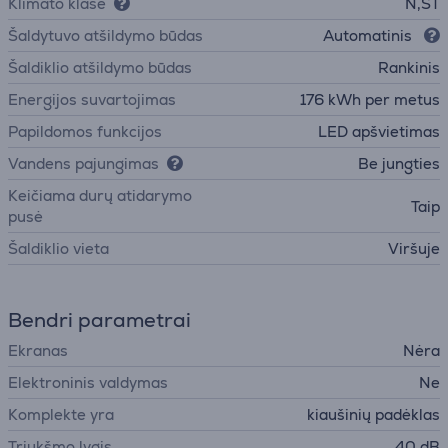
Klimato klasė
N,ST
Šaldytuvo atšildymo būdas
Automatinis
Šaldiklio atšildymo būdas
Rankinis
Energijos suvartojimas
176 kWh per metus
Papildomos funkcijos
LED apšvietimas
Vandens pajungimas
Be jungties
Keičiama durų atidarymo
Taip
pusė
Šaldiklio vieta
Viršuje
Bendri parametrai
Ekranas
Nėra
Elektroninis valdymas
Ne
Komplekte yra
kiaušinių padėklas
Triukšmo lygis
40 dB