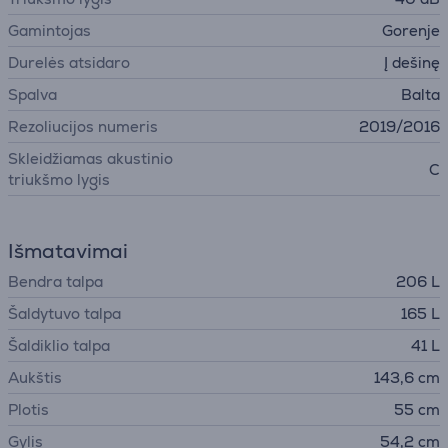
Gamintojas
Gorenje
Durelės atsidaro
Į dešinę
Spalva
Balta
Rezoliucijos numeris
2019/2016
Skleidžiamas akustinio
C
triukšmo lygis
Išmatavimai
Bendra talpa
206 L
Šaldytuvo talpa
165 L
Šaldiklio talpa
41 L
Aukštis
143,6 cm
Plotis
55 cm
Gylis
54,2 cm