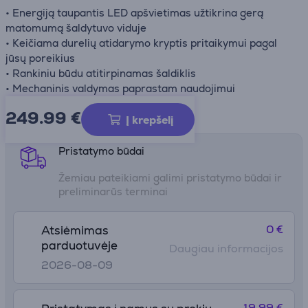
• Energiją taupantis LED apšvietimas užtikrina gerą
matomumą šaldytuvo viduje
• Keičiama durelių atidarymo kryptis pritaikymui pagal
jūsų poreikius
• Rankiniu būdu atitirpinamas šaldiklis
• Mechaninis valdymas paprastam naudojimui
249.99
€
Gaminio informacijos lapas
Į krepšelį
Pristatymo būdai
Žemiau pateikiami galimi pristatymo būdai ir
preliminarūs terminai
0 €
Atsiėmimas
parduotuvėje
Daugiau informacijos
2026-08-09
19.99 €