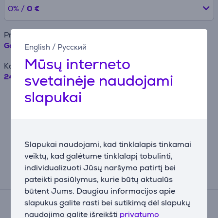
0% /
0 €
Prekės pavadinimas
Gorenje, 206 L, aukštis 144 cm, baltas - Šaldytuvas
English
/
Русский
Mūsų interneto
Kaina
svetainėje naudojami
249.99 €
slapukai
Pavyzdžiui, skolinantis 500EUR, kai
sutartis sudaroma 24 mėn. terminui,
metinė palūkanų norma – 19,90%,
sutarties sudarymo mokestis – 4.5%,
mėnesinis sutarties administravimo
mokestis – 0.6%, BVKKMN – 43.23%,
Slapukai naudojami, kad tinklalapis tinkamai
bendra mokėtina suma – 710.09 EUR,
mėnesio įmoka – 29.59 EUR.
veiktų, kad galėtume tinklalapį tobulinti,
individualizuoti Jūsų naršymo patirtį bei
Atsiliepimai
pateikti pasiūlymus, kurie būtų aktualūs
būtent Jums. Daugiau informacijos apie
Įvertinimas
slapukus galite rasti bei sutikimą dėl slapukų
(2)
naudojimo galite išreikšti
privatumo