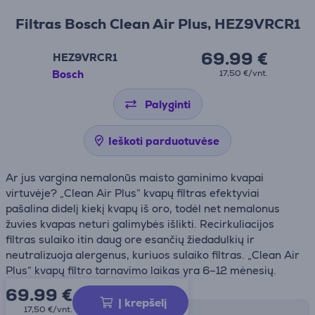
Filtras Bosch Clean Air Plus, HEZ9VRCR1
69.99 €
HEZ9VRCR1
Bosch
17,50 €/vnt.
Palyginti
Ieškoti parduotuvėse
Ar jus vargina nemalonūs maisto gaminimo kvapai
virtuvėje? „Clean Air Plus“ kvapų filtras efektyviai
pašalina didelį kiekį kvapų iš oro, todėl net nemalonus
žuvies kvapas neturi galimybės išlikti. Recirkuliacijos
filtras sulaiko itin daug ore esančių žiedadulkių ir
neutralizuoja alergenus, kuriuos sulaiko filtras. „Clean Air
Plus“ kvapų filtro tarnavimo laikas yra 6–12 mėnesių.
69.99
€
Į krepšelį
17,50 €/vnt.