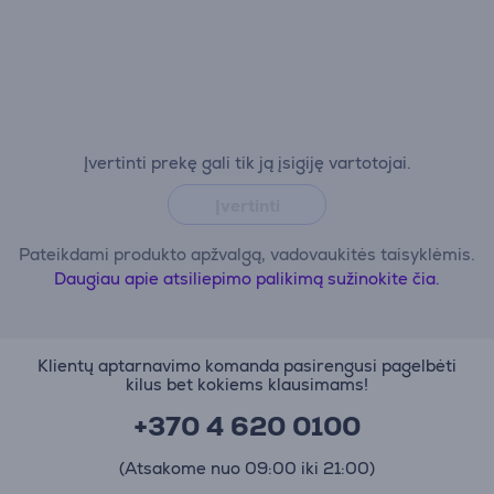
Įvertinti prekę gali tik ją įsigiję vartotojai.
Įvertinti
Pateikdami produkto apžvalgą, vadovaukitės taisyklėmis.
Daugiau apie atsiliepimo palikimą sužinokite čia.
Klientų aptarnavimo komanda pasirengusi pagelbėti
kilus bet kokiems klausimams!
+370 4 620 0100
(Atsakome nuo 09:00 iki 21:00)