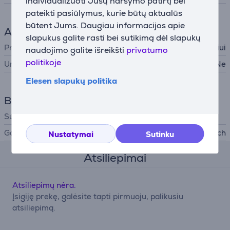
individualizuoti Jūsų naršymo patirtį bei
pateikti pasiūlymus, kurie būtų aktualūs
būtent Jums. Daugiau informacijos apie
Aksesuaras
slapukus galite rasti bei sutikimą dėl slapukų
Priedo tipas
Gartraukiui
naudojimo galite išreikšti
privatumo
politikoje
Universalus
Ne
Elesen slapukų politika
Bendri parametrai
Suderinama su
Gamintojas
Bosch
Nustatymai
Sutinku
Atsiliepimai
Atsiliepimų nėra.
Įsigiję prekę, galėsite tapti pirmuoju, palikusiu
atsiliepimą.