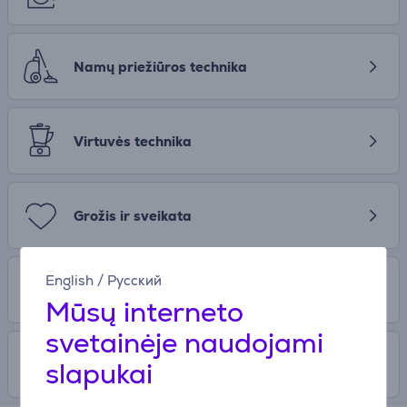
Namų priežiūros technika
Virtuvės technika
Grožis ir sveikata
English
/
Русский
Žaidimų konsolės, Žaidimai
Mūsų interneto
svetainėje naudojami
slapukai
Laisvalaikis