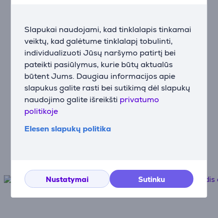
Pirkimas išsimokėtinai
Slapukai naudojami, kad tinklalapis tinkamai
Greitas ir patogus mokėjimo būdas
veiktų, kad galėtume tinklalapį tobulinti,
individualizuoti Jūsų naršymo patirtį bei
pateikti pasiūlymus, kurie būtų aktualūs
Prekių pristatymas
būtent Jums. Daugiau informacijos apie
Nemokamas pristatymas į paštomatus
slapukus galite rasti bei sutikimą dėl slapukų
nuo 100€
naudojimo galite išreikšti
privatumo
politikoje
Pratęsta garantija
Elesen slapukų politika
Geriausia jūsų įrenginių apsauga!
Nustatymai
Sutinku