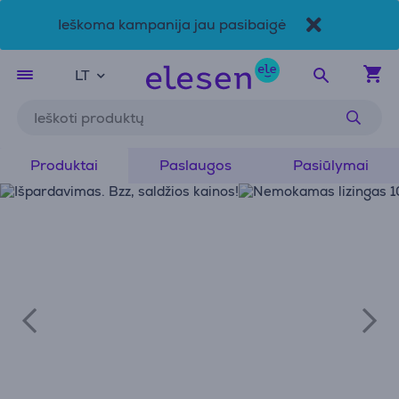
Ieškoma kampanija jau pasibaigė
Pereiti prie pagrindinio turinio
Prieinamumo deklaracija
LT
Produktai
Paslaugos
Pasiūlymai