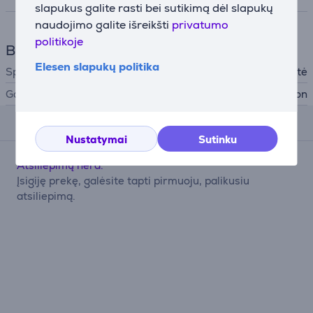
slapukus galite rasti bei sutikimą dėl slapukų
naudojimo galite išreikšti
privatumo
politikoje
Bendri parametrai
Elesen slapukų politika
Spausdintuvo priedų tipas
Rašalo kasetė
Gamintojas
Canon
Atsiliepimai
Nustatymai
Sutinku
Atsiliepimų nėra.
Įsigiję prekę, galėsite tapti pirmuoju, palikusiu
atsiliepimą.