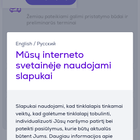
Pristatymo būdai
Žemiau pateikiami galimi pristatymo būdai ir
preliminarūs terminai
0 €
Atsiėmimas
English
/
Русский
parduotuvėje
Daugiau informacijos
Mūsų interneto
1 valandos
svetainėje naudojami
slapukai
2.99 €
Pristatymas į paštomatą
Rugpjūčio 7 - 11
4.99 €
Pristatymas į namus
Slapukai naudojami, kad tinklalapis tinkamai
veiktų, kad galėtume tinklalapį tobulinti,
Rugpjūčio 7 - 11
individualizuoti Jūsų naršymo patirtį bei
pateikti pasiūlymus, kurie būtų aktualūs
būtent Jums. Daugiau informacijos apie
Specifikacija