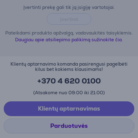
Įvertinti prekę gali tik ją įsigiję vartotojai.
Įvertinti
Pateikdami produkto apžvalgą, vadovaukitės taisyklėmis.
Daugiau apie atsiliepimo palikimą sužinokite čia.
Klientų aptarnavimo komanda pasirengusi pagelbėti
kilus bet kokiems klausimams!
+370 4 620 0100
(Atsakome nuo 09:00 iki 21:00)
Klientų aptarnavimas
Parduotuvės