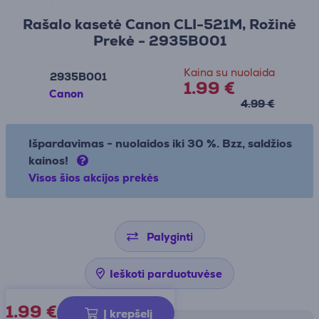
Rašalo kasetė Canon CLI-521M, Rožinė
Prekė - 2935B001
Kaina su nuolaida
2935B001
1.99 €
Canon
4.99 €
Išpardavimas - nuolaidos iki 30 %. Bzz, saldžios
kainos!
Visos šios akcijos prekės
Palyginti
Ieškoti parduotuvėse
1.99
€
Į krepšelį