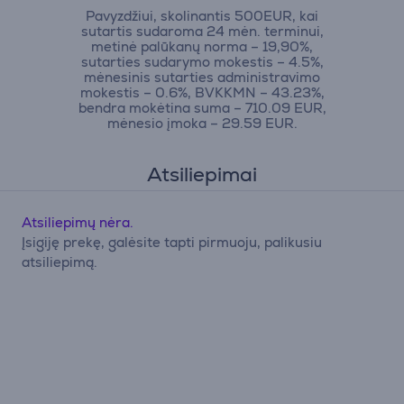
Pavyzdžiui, skolinantis 500EUR, kai
sutartis sudaroma 24 mėn. terminui,
metinė palūkanų norma – 19,90%,
sutarties sudarymo mokestis – 4.5%,
mėnesinis sutarties administravimo
mokestis – 0.6%, BVKKMN – 43.23%,
bendra mokėtina suma – 710.09 EUR,
mėnesio įmoka – 29.59 EUR.
Atsiliepimai
Atsiliepimų nėra.
Įsigiję prekę, galėsite tapti pirmuoju, palikusiu
atsiliepimą.