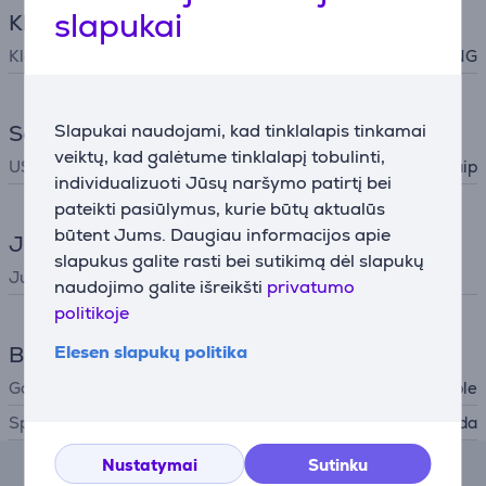
slapukai
Klaviatūra
Klaviatūros išdėstymas
ENG
Sąsajos
Slapukai naudojami, kad tinklalapis tinkamai
veiktų, kad galėtume tinklalapį tobulinti,
USB-C
Taip
individualizuoti Jūsų naršymo patirtį bei
pateikti pasiūlymus, kurie būtų aktualūs
būtent Jums. Daugiau informacijos apie
Jungtis
slapukus galite rasti bei sutikimą dėl slapukų
Jungtis
naudojimo galite išreikšti
privatumo
politikoje
Bendri parametrai
Elesen slapukų politika
Gamintojas
Apple
Spalva
Juoda
Nustatymai
Sutinku