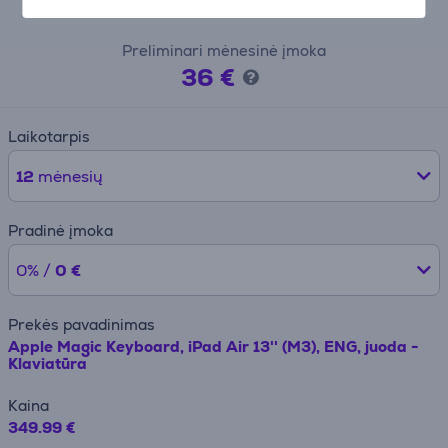
Lizingo skaičiuoklė
Preliminari mėnesinė įmoka
36 €
Laikotarpis
12
mėnesių
Pradinė įmoka
0% /
0 €
Prekės pavadinimas
Apple Magic Keyboard, iPad Air 13'' (M3), ENG, juoda -
Klaviatūra
Kaina
349.99 €