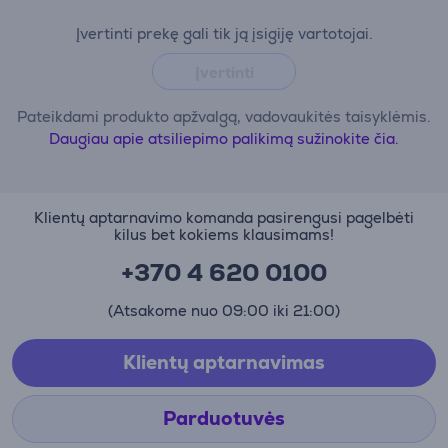
Įvertinti prekę gali tik ją įsigiję vartotojai.
Įvertinti
Pateikdami produkto apžvalgą, vadovaukitės taisyklėmis.
Daugiau apie atsiliepimo palikimą sužinokite čia.
Klientų aptarnavimo komanda pasirengusi pagelbėti
kilus bet kokiems klausimams!
+370 4 620 0100
(Atsakome nuo 09:00 iki 21:00)
Klientų aptarnavimas
Parduotuvės