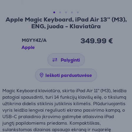
Apple Magic Keyboard, iPad Air 13'' (M3),
ENG, juoda - Klaviatūra
349.99 €
MGYY4Z/A
Apple
Palyginti
Ieškoti parduotuvėse
Magic Keyboard klaviatūra, skirta iPad Air 11'' (M3), leidžia
patogiai spausdinti, turi 14 funkcijų klavišų eilę, o tikslumą
užtikrina didelis stiklinis jutiklinis kilimėlis. Plūduriuojantis
vyris leidžia lengvai reguliuoti ekrano pasvirimo kampą, o
USB-C pralaidinio įkrovimo galimybė atlaisvina iPad
jungtį papildomiems priedams. Kompaktiškas,
sulankstomas dizainas apsaugo ekraną ir nugarėlę