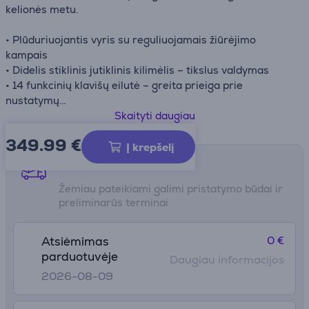
kelionės metu.
• Plūduriuojantis vyris su reguliuojamais žiūrėjimo
kampais
• Didelis stiklinis jutiklinis kilimėlis – tikslus valdymas
• 14 funkcinių klavišų eilutė – greita prieiga prie
nustatymų
• USB-C pralaidinis įkrovimas – patogus priedų
Skaityti daugiau
prijungimas
349.99
€
• Sulankstomas dizainas – abipusė apsauga keliaujant
Į krepšelį
Pristatymo būdai
Žemiau pateikiami galimi pristatymo būdai ir
preliminarūs terminai
0 €
Atsiėmimas
parduotuvėje
Daugiau informacijos
2026-08-09