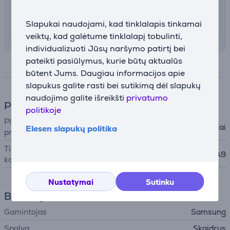
4.99 €
Pristatymas į namus
Slapukai naudojami, kad tinklalapis tinkamai
Rugpjūčio 11 - 13
veiktų, kad galėtume tinklalapį tobulinti,
individualizuoti Jūsų naršymo patirtį bei
pateikti pasiūlymus, kurie būtų aktualūs
Specifikacija
būtent Jums. Daugiau informacijos apie
slapukus galite rasti bei sutikimą dėl slapukų
naudojimo galite išreikšti
privatumo
Planšetinių kompiuterių aksesuarai
politikoje
Planšetinio kompiuterio
Dėklai
Elesen slapukų politika
priedas
Tinka planšetiniams
Samsung Galaxy Tab A9
kompiuteriams
Nustatymai
Sutinku
Bendri parametrai
Gamintojas
Samsung
Spalva
Skaidrus