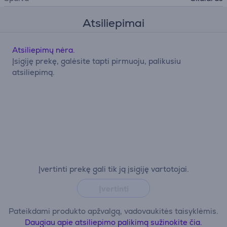
Atsiliepimai
Atsiliepimų nėra.
Įsigiję prekę, galėsite tapti pirmuoju, palikusiu
atsiliepimą.
Įvertinti prekę gali tik ją įsigiję vartotojai.
Įvertinti
Pateikdami produkto apžvalgą, vadovaukitės taisyklėmis.
Daugiau apie atsiliepimo palikimą sužinokite čia.