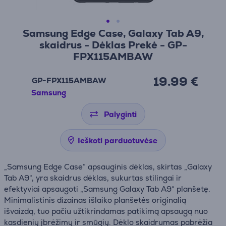
Samsung Edge Case, Galaxy Tab A9,
skaidrus - Dėklas Prekė - GP-
FPX115AMBAW
19.99 €
GP-FPX115AMBAW
Samsung
Palyginti
Ieškoti parduotuvėse
„Samsung Edge Case“ apsauginis dėklas, skirtas „Galaxy
Tab A9“, yra skaidrus dėklas, sukurtas stilingai ir
efektyviai apsaugoti „Samsung Galaxy Tab A9“ planšetę.
Minimalistinis dizainas išlaiko planšetės originalią
išvaizdą, tuo pačiu užtikrindamas patikimą apsaugą nuo
kasdienių įbrėžimų ir smūgių. Dėklo skaidrumas pabrėžia